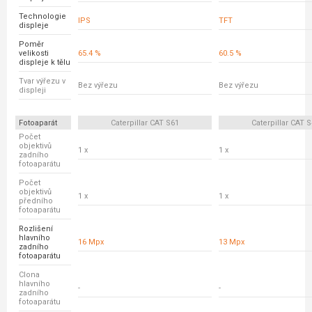
Technologie
IPS
TFT
displeje
Poměr
velikosti
65.4 %
60.5 %
displeje k tělu
Tvar výřezu v
Bez výřezu
Bez výřezu
displeji
Fotoaparát
Caterpillar CAT S61
Caterpillar CAT 
Počet
objektivů
1 x
1 x
zadního
fotoaparátu
Počet
objektivů
1 x
1 x
předního
fotoaparátu
Rozlišení
hlavního
16 Mpx
13 Mpx
zadního
fotoaparátu
Clona
hlavního
-
-
zadního
fotoaparátu