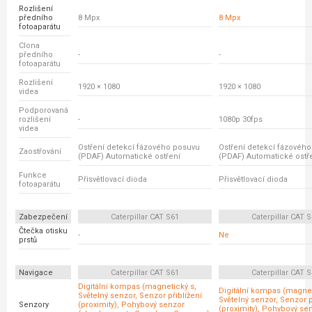
Rozlišení
předního
8 Mpx
8 Mpx
fotoaparátu
Clona
předního
-
-
fotoaparátu
Rozlišení
1920 × 1080
1920 × 1080
videa
Podporovaná
rozlišení
-
1080p 30fps
videa
Ostření detekcí fázového posuvu
Ostření detekcí fázovéh
Zaostřování
(PDAF) Automatické ostření
(PDAF) Automatické ostř
Funkce
Přisvětlovací dioda
Přisvětlovací dioda
fotoaparátu
Zabezpečení
Caterpillar CAT S61
Caterpillar CAT 
Čtečka otisku
-
Ne
prstů
Navigace
Caterpillar CAT S61
Caterpillar CAT 
Digitální kompas (magnetický s,
Digitální kompas (magnet
Světelný senzor, Senzor přiblížení
Světelný senzor, Senzor p
Senzory
(proximity), Pohybový senzor
(proximity), Pohybový se