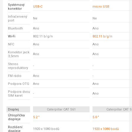
Systémový
USB-C
micro USB
konektor
Infračervený
Ne
Ne
port
Bluetooth
Ano
Ano
Wi-Fi
802.11 b/g/n
802.11 b/g/n
NFC
Ano
Ano
Konektor jack
Ano
Ano
3,5mm
Stereo
-
-
reproduktory
FM rádio
Ano
-
Podpora OTG
Ano
Ano
Podpora dvou
-
Ano
SIM karet
Displej
Caterpillar CAT S61
Caterpillar CAT 
Úhlopříčka
5.2 "
5.0 "
displeje
Rozlišení
1920 x 1080 bodů
1920 x 1080 bodů
displeje