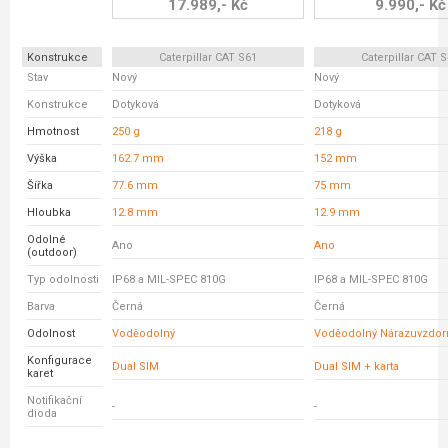
17.989,- Kč
9.990,- Kč
Konstrukce
Caterpillar CAT S61
Caterpillar CAT 
Stav
Nový
Nový
Konstrukce
Dotyková
Dotyková
Hmotnost
250 g
218 g
Výška
162.7 mm
152 mm
Šířka
77.6 mm
75 mm
Hloubka
12.8 mm
12.9 mm
Odolné
Ano
Ano
(outdoor)
Typ odolnosti
IP68 a MIL-SPEC 810G
IP68 a MIL-SPEC 810G
Barva
Černá
Černá
Odolnost
Voděodolný
Voděodolný Nárazuvzdor
Konfigurace
Dual SIM
Dual SIM + karta
karet
Notifikační
-
-
dioda