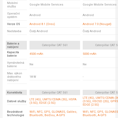
Mobilní
Google Mobile Services
Google Mobile Services
služby
Operační
Android
Android
systém
Verze OS
Android 8.1 (Oreo)
Android 7.0 (Nougat)
Nadstavba
Čistý Android
Čistý Android
Baterie a
Caterpillar CAT S61
Caterpillar CAT 
nabíjení
Kapacita
4500 mAh
5000 mAh
baterie
Vyměnitelná
Ne
Ne
baterie
Max. výkon
drátového
18 W
-
nabíjení
Konektivita
Caterpillar CAT S61
Caterpillar CAT 
LTE (4G), UMTS/CDMA (3
LTE (4G), UMTS/CDMA (3G), HSPA
Datové služby
(3.5G), HSCSD (2G), GPRS
(3.5G), EDGE (2.5G)
EDGE (2.5G)
Bezdrátové
WiFi, NFC, GPS, GLONASS, Galileo,
WiFi, NFC, GPS, GLONASS
technologie
Bluetooth, BeiDou, A-GPS
Bluetooth, A-GPS