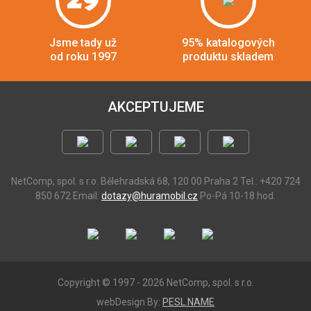
Jsme tady už
95% katalogových
od roku 1997
produktu skladem
AKCEPTUJEME
NetComp, spol. s r.o.
Bělehradská 68, 120 00 Praha 2
Tel.: +420 724
850 672
Email:
dotazy@huramobil.cz
Po-Pá 10-18 hod.
Copyright © 1997 - 2026 NetComp, spol. s r.o.
webDesign By:
PESL.NAME