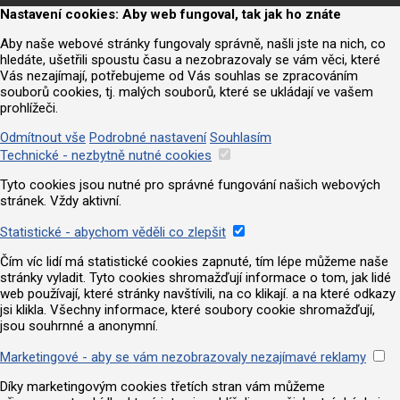
Nastavení cookies: Aby web fungoval, tak jak ho znáte
Aby naše webové stránky fungovaly správně, našli jste na nich, co
hledáte, ušetřili spoustu času a nezobrazovaly se vám věci, které
Vás nezajímají, potřebujeme od Vás souhlas se zpracováním
souborů cookies, tj. malých souborů, které se ukládají ve vašem
prohlížeči.
Odmítnout vše
Podrobné nastavení
Souhlasím
Technické - nezbytně nutné cookies
Tyto cookies jsou nutné pro správné fungování našich webových
stránek. Vždy aktivní.
Statistické - abychom věděli co zlepšit
Čím víc lidí má statistické cookies zapnuté, tím lépe můžeme naše
stránky vyladit. Tyto cookies shromažďují informace o tom, jak lidé
web používají, které stránky navštívili, na co klikají. a na které odkazy
jsi klikla. Všechny informace, které soubory cookie shromažďují,
jsou souhrnné a anonymní.
Marketingové - aby se vám nezobrazovaly nezajímavé reklamy
Díky marketingovým cookies třetích stran vám můžeme