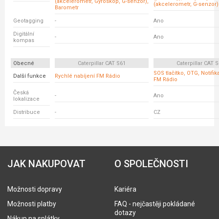
(akcelerometr, Gyroskop, G-senzor),
(akcelerometr, G-senzor)
Barometr
Geotagging
-
Ano
Digitální
-
Ano
kompas
Obecné
Caterpillar CAT S61
Caterpillar CAT 
SOS tlačítko, OTG, Notifik
Další funkce
Rychlé nabíjení FM Rádio
FM Rádio
Česká
-
Ano
lokalizace
Distribuce
-
CZ
JAK NAKUPOVAT
O SPOLEČNOSTI
Možnosti dopravy
Kariéra
Možnosti platby
FAQ - nejčastěji pokládané
dotazy
Nákup na splátky