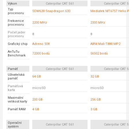
Výkon
Caterpillar CAT S61
Caterpillar CAT 
Typ
SDM630 Snapdragon 630
Mediatek MT6757 Helio 
procesoru
Frekvence
2200 MHz
2300 MHz
procesoru
Počet jader
8
8
procesoru
Grafický chip
Adreno 508
ARM Mali-T880 MP2
AnTuTu
72000 bodů
56502 bodů
Benchmark
Paměť
Caterpillar CAT S61
Caterpillar CAT 
Uživatelská
64 GB
32 GB
paměť
Paměťová
microSD
microSD
karta
Maximální
200 GB
256 GB
velikost karty
Paměť RAM
4 GB
3 GB
Operační
Caterpillar CAT S61
Caterpillar CAT 
systém