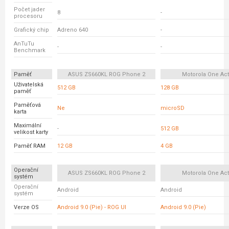
Počet jader
8
-
procesoru
Grafický chip
Adreno 640
-
AnTuTu
-
-
Benchmark
Paměť
ASUS ZS660KL ROG Phone 2
Motorola One Act
Uživatelská
512 GB
128 GB
paměť
Paměťová
Ne
microSD
karta
Maximální
-
512 GB
velikost karty
Paměť RAM
12 GB
4 GB
Operační
ASUS ZS660KL ROG Phone 2
Motorola One Act
systém
Operační
Android
Android
systém
Verze OS
Android 9.0 (Pie) - ROG UI
Android 9.0 (Pie)