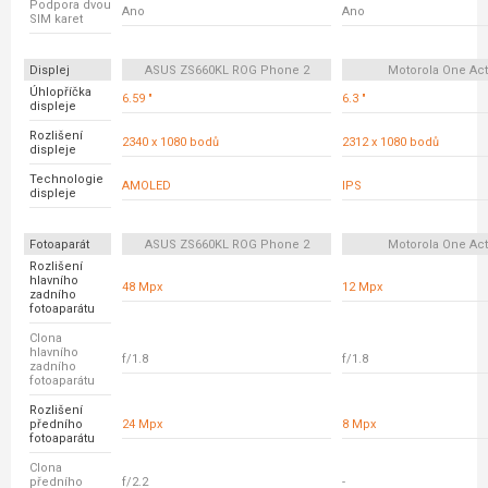
Podpora dvou
Ano
Ano
SIM karet
Displej
ASUS ZS660KL ROG Phone 2
Motorola One Act
Úhlopříčka
6.59 "
6.3 "
displeje
Rozlišení
2340 x 1080 bodů
2312 x 1080 bodů
displeje
Technologie
AMOLED
IPS
displeje
Fotoaparát
ASUS ZS660KL ROG Phone 2
Motorola One Act
Rozlišení
hlavního
48 Mpx
12 Mpx
zadního
fotoaparátu
Clona
hlavního
f/1.8
f/1.8
zadního
fotoaparátu
Rozlišení
předního
24 Mpx
8 Mpx
fotoaparátu
Clona
předního
f/2.2
-