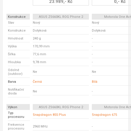
23.989,- Kč
0,- Kč
Konstrukce
ASUS ZS660KL ROG Phone 2
Motorola One Act
Stav
Nový
Nový
Konstrukce
Dotyková
Dotyková
Hmotnost
240 g
-
Výška
170,99 mm
-
Šířka
77,6 mm
-
Hloubka
9,78 mm
-
Odolné
Ne
Ne
(outdoor)
Barva
Černá
Bílá
Notifikační
Ne
-
dioda
Výkon
ASUS ZS660KL ROG Phone 2
Motorola One Act
Typ
Snapdragon 855 Plus
Snapdragon 675
procesoru
Frekvence
2960 MHz
-
procesoru