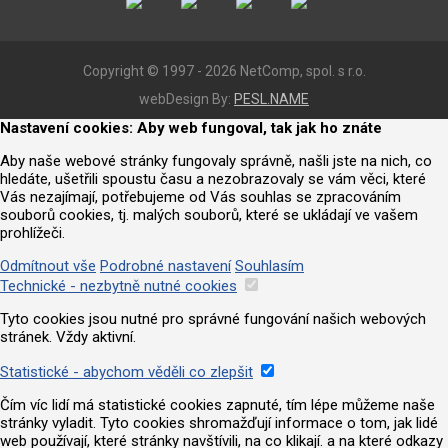
Copyright © 1997 - 2026 NetComp, spol. s r.o.
webDesign By:
PESL.NAME
Nastavení cookies: Aby web fungoval, tak jak ho znáte
Aby naše webové stránky fungovaly správně, našli jste na nich, co
hledáte, ušetřili spoustu času a nezobrazovaly se vám věci, které
Vás nezajímají, potřebujeme od Vás souhlas se zpracováním
souborů cookies, tj. malých souborů, které se ukládají ve vašem
prohlížeči.
Odmítnout vše
Podrobné nastavení
Souhlasím
Technické - nezbytně nutné cookies
Tyto cookies jsou nutné pro správné fungování našich webových
stránek. Vždy aktivní.
Statistické - abychom věděli co zlepšit
Čím víc lidí má statistické cookies zapnuté, tím lépe můžeme naše
stránky vyladit. Tyto cookies shromažďují informace o tom, jak lidé
web používají, které stránky navštívili, na co klikají. a na které odkazy