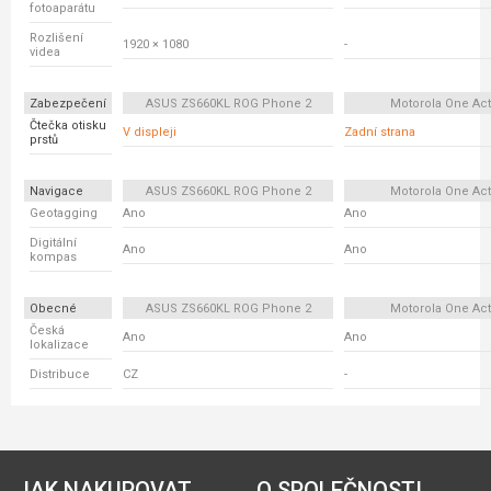
fotoaparátu
Rozlišení
1920 × 1080
-
videa
Zabezpečení
ASUS ZS660KL ROG Phone 2
Motorola One Act
Čtečka otisku
V displeji
Zadní strana
prstů
Navigace
ASUS ZS660KL ROG Phone 2
Motorola One Act
Geotagging
Ano
Ano
Digitální
Ano
Ano
kompas
Obecné
ASUS ZS660KL ROG Phone 2
Motorola One Act
Česká
Ano
Ano
lokalizace
Distribuce
CZ
-
JAK NAKUPOVAT
O SPOLEČNOSTI