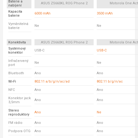
Baterie a
ASUS ZS660KL ROG Phone 2
Motorola One Act
nabíjení
Kapacita
6000 mAh
3500 mAh
baterie
Vyměnitelná
Ne
Ne
baterie
Konektivita
ASUS ZS660KL ROG Phone 2
Motorola One Act
Systémový
USB-C
USB-C
konektor
Infračervený
Ne
Ne
port
Bluetooth
Ano
Ano
Wi-Fi
802.11 a/b/g/n/ac/ad
802.11 b/g/n/ac
NFC
Ano
Ano
Konektor jack
Ano
Ano
3,5mm
Stereo
Ano
Ne
reproduktory
FM rádio
Ano
Ano
Podpora OTG
Ano
Ano