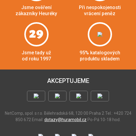
Jsme ověření
Při nespokojenosti
zákazníky Heuréky
vrácení peněz
29
Jsme tady už
95% katalogových
od roku 1997
produktu skladem
AKCEPTUJEME
NetComp, spol. s r.o.
Bělehradská 68, 120 00 Praha 2
Tel.: +420 724
850 672
Email:
dotazy@huramobil.cz
Po-Pá 10-18 hod.