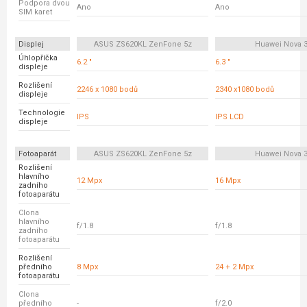
Podpora dvou
Ano
Ano
SIM karet
Displej
ASUS ZS620KL ZenFone 5z
Huawei Nova 
Úhlopříčka
6.2 "
6.3 "
displeje
Rozlišení
2246 x 1080 bodů
2340 x1080 bodů
displeje
Technologie
IPS
IPS LCD
displeje
Fotoaparát
ASUS ZS620KL ZenFone 5z
Huawei Nova 
Rozlišení
hlavního
12 Mpx
16 Mpx
zadního
fotoaparátu
Clona
hlavního
f/1.8
f/1.8
zadního
fotoaparátu
Rozlišení
předního
8 Mpx
24 + 2 Mpx
fotoaparátu
Clona
předního
-
f/2.0