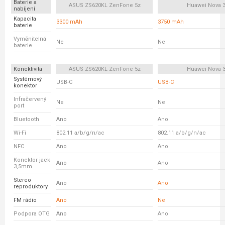
Baterie a
ASUS ZS620KL ZenFone 5z
Huawei Nova 
nabíjení
Kapacita
3300 mAh
3750 mAh
baterie
Vyměnitelná
Ne
Ne
baterie
Konektivita
ASUS ZS620KL ZenFone 5z
Huawei Nova 
Systémový
USB-C
USB-C
konektor
Infračervený
Ne
Ne
port
Bluetooth
Ano
Ano
Wi-Fi
802.11 a/b/g/n/ac
802.11 a/b/g/n/ac
NFC
Ano
Ano
Konektor jack
Ano
Ano
3,5mm
Stereo
Ano
Ano
reproduktory
FM rádio
Ano
Ne
Podpora OTG
Ano
Ano