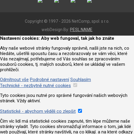
Copyright © 1997 - 2026 NetComp, spol. s r.o.
webDesign By:
PESL.NAME
Nastavení cookies: Aby web fungoval, tak jak ho znáte
Aby naše webové stránky fungovaly správně, našli jste na nich, co
hledáte, ušetřili spoustu času a nezobrazovaly se vám věci, které
Vás nezajímají, potřebujeme od Vás souhlas se zpracováním
souborů cookies, tj. malých souborů, které se ukládají ve vašem
prohlížeči.
Odmítnout vše
Podrobné nastavení
Souhlasím
Technické - nezbytně nutné cookies
Tyto cookies jsou nutné pro správné fungování našich webových
stránek. Vždy aktivní.
Statistické - abychom věděli co zlepšit
Čím víc lidí má statistické cookies zapnuté, tím lépe můžeme naše
stránky vyladit. Tyto cookies shromažďují informace o tom, jak lidé
web používají, které stránky navštívili, na co klikají. a na které odkazy