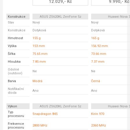
12.029,- Kč
9.990,- Kč
Konstrukce
ASUS ZS620KL ZenFone 5z
Huawei Nova 
Stav
Nový
Nový
Konstrukce
Dotyková
Dotyková
Hmotnost
155 g
165 g
Výška
153 mm
156.92 mm
Šířka
75.65 mm
73.66 mm
Hloubka
7.85 mm
7.37 mm
Odolné
Ne
Ne
(outdoor)
Barva
Modrá
Černá
Notifikační
Ano
Ano
dioda
Výkon
ASUS ZS620KL ZenFone 5z
Huawei Nova 
Typ
Snapdragon 845
Kirin 970
procesoru
Frekvence
2800 MHz
2360 MHz
procesoru