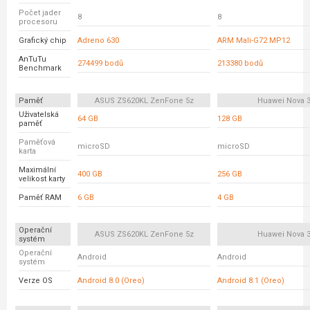
Počet jader
8
8
procesoru
Grafický chip
Adreno 630
ARM Mali-G72 MP12
AnTuTu
274499 bodů
213380 bodů
Benchmark
Paměť
ASUS ZS620KL ZenFone 5z
Huawei Nova 
Uživatelská
64 GB
128 GB
paměť
Paměťová
microSD
microSD
karta
Maximální
400 GB
256 GB
velikost karty
Paměť RAM
6 GB
4 GB
Operační
ASUS ZS620KL ZenFone 5z
Huawei Nova 
systém
Operační
Android
Android
systém
Verze OS
Android 8.0 (Oreo)
Android 8.1 (Oreo)