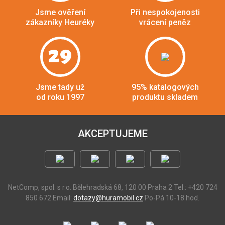
Jsme ověření
Při nespokojenosti
zákazníky Heuréky
vrácení peněz
29
Jsme tady už
95% katalogových
od roku 1997
produktu skladem
AKCEPTUJEME
NetComp, spol. s r.o.
Bělehradská 68, 120 00 Praha 2
Tel.: +420 724
850 672
Email:
dotazy@huramobil.cz
Po-Pá 10-18 hod.