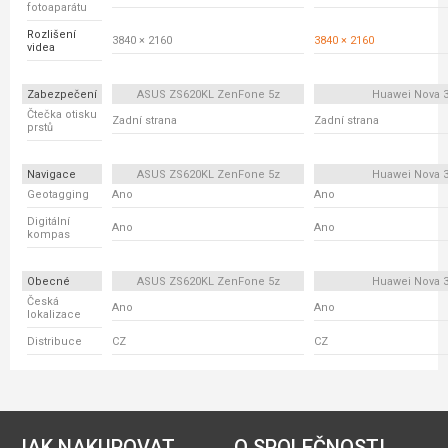
fotoaparátu
Rozlišení
3840 × 2160
3840 × 2160
videa
Zabezpečení
ASUS ZS620KL ZenFone 5z
Huawei Nova 
Čtečka otisku
Zadní strana
Zadní strana
prstů
Navigace
ASUS ZS620KL ZenFone 5z
Huawei Nova 
Geotagging
Ano
Ano
Digitální
Ano
Ano
kompas
Obecné
ASUS ZS620KL ZenFone 5z
Huawei Nova 
Česká
Ano
Ano
lokalizace
Distribuce
CZ
CZ
JAK NAKUPOVAT
O SPOLEČNOSTI