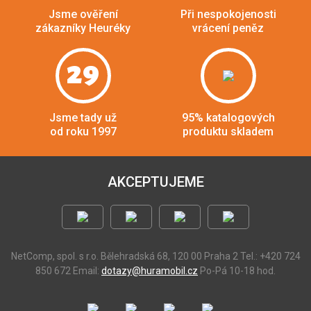
Jsme ověření
Při nespokojenosti
zákazníky Heuréky
vrácení peněz
29
Jsme tady už
95% katalogových
od roku 1997
produktu skladem
AKCEPTUJEME
NetComp, spol. s r.o.
Bělehradská 68, 120 00 Praha 2
Tel.: +420 724
850 672
Email:
dotazy@huramobil.cz
Po-Pá 10-18 hod.