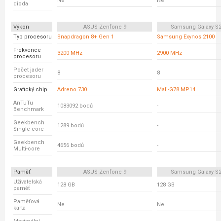
Ne
Ne
dioda
Výkon
ASUS Zenfone 9
Samsung Galaxy S21
Typ procesoru
Snapdragon 8+ Gen 1
Samsung Exynos 2100
Frekvence
3200 MHz
2900 MHz
procesoru
Počet jader
8
8
procesoru
Grafický chip
Adreno 730
Mali-G78 MP14
AnTuTu
1083092 bodů
-
Benchmark
Geekbench
1289 bodů
-
Single-core
Geekbench
4656 bodů
-
Multi-core
Paměť
ASUS Zenfone 9
Samsung Galaxy S21
Uživatelská
128 GB
128 GB
paměť
Paměťová
Ne
Ne
karta