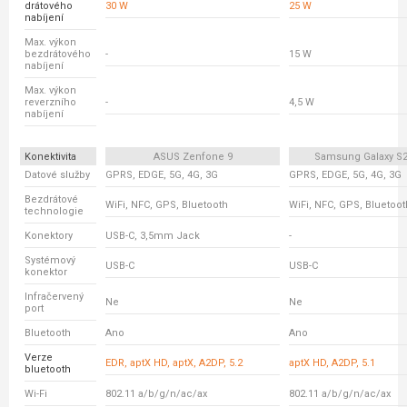
drátového
30 W
25 W
nabíjení
Max. výkon
bezdrátového
-
15 W
nabíjení
Max. výkon
reverzního
-
4,5 W
nabíjení
Konektivita
ASUS Zenfone 9
Samsung Galaxy S21
Datové služby
GPRS, EDGE, 5G, 4G, 3G
GPRS, EDGE, 5G, 4G, 3G
Bezdrátové
WiFi, NFC, GPS, Bluetooth
WiFi, NFC, GPS, Bluetoot
technologie
Konektory
USB-C, 3,5mm Jack
-
Systémový
USB-C
USB-C
konektor
Infračervený
Ne
Ne
port
Bluetooth
Ano
Ano
Verze
EDR, aptX HD, aptX, A2DP, 5.2
aptX HD, A2DP, 5.1
bluetooth
Wi-Fi
802.11 a/b/g/n/ac/ax
802.11 a/b/g/n/ac/ax