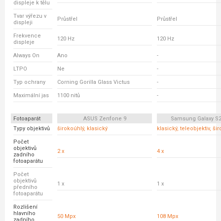
displeje k tělu
Tvar výřezu v
Průstřel
Průstřel
displeji
Frekvence
120 Hz
120 Hz
displeje
Always On
Ano
-
LTPO
Ne
-
Typ ochrany
Corning Gorilla Glass Victus
-
Maximální jas
1100 nitů
-
Fotoaparát
ASUS Zenfone 9
Samsung Galaxy S21
Typy objektivů
širokoúhlý, klasický
klasický, teleobjektiv, ši
Počet
objektivů
2 x
4 x
zadního
fotoaparátu
Počet
objektivů
1 x
1 x
předního
fotoaparátu
Rozlišení
hlavního
50 Mpx
108 Mpx
zadního