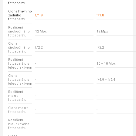
fotoaparátu
Clona hlavního
zadního
f/1.9
f/1.8
fotoaparátu
Rozlišení
širokoúhlého
12 Mpx
12 Mpx
fotoaparátu
Clona
širokoúhlého
f/2.2
f/2.2
fotoaparátu
Rozlišení
fotoaparátu s
-
10 + 10 Mpx
teleobjektivem
Clona
fotoaparátu s
-
f/4.9 + f/2.4
teleobjektivem
Rozlišení
makro
-
-
fotoaparátu
Clona makro
-
-
fotoaparátu
Rozlišení
hloubkového
-
-
fotoaparátu