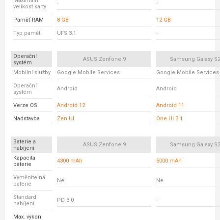
Maximální
-
-
velikost karty
Paměť RAM
8 GB
12 GB
Typ paměti
UFS 3.1
-
Operační
ASUS Zenfone 9
Samsung Galaxy S21
systém
Mobilní služby
Google Mobile Services
Google Mobile Services
Operační
Android
Android
systém
Verze OS
Android 12
Android 11
Nadstavba
Zen UI
One UI 3.1
Baterie a
ASUS Zenfone 9
Samsung Galaxy S21
nabíjení
Kapacita
4300 mAh
5000 mAh
baterie
Vyměnitelná
Ne
Ne
baterie
Standard
PD 3.0
-
nabíjení
Max. výkon