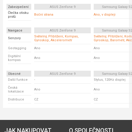
Zabezpečení
ASUS Zenfone 9
Samsung Galaxy S21
Čtečka otisku
Boční strana
Ano, v displeji
prstů
Navigace
ASUS Zenfone 9
Samsung Galaxy S21
Světelný, Přiblížení, Kompas,
Světelný, Přiblížení, Ko
Senzory
Gyroskop, Akcelerometr
Gyroskop, Barometr, Ak
Geotagging
Ano
Ano
Digitální
Ano
Ano
kompas
Obecné
ASUS Zenfone 9
Samsung Galaxy S21
Další funkce
-
Stylus, 120Hz displej
Česká
Ano
Ano
lokalizace
Distribuce
CZ
CZ
JAK NAKUPOVAT
O SPOLEČNOSTI