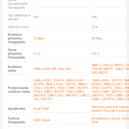
Clona
hloubkového
-
-
fotoaparátu
Typ stabilizace
OIS
OIS
obrazu
Optický zoom
-
10 x
Rozlišení
předního
12 Mpx
40 Mpx
fotoaparátu
Clona
předního
f/2.5
f/2.2
fotoaparátu
3840 × 2160 ve 30FPS; 19
Rozlišení
7680 × 4320 (8K Ultra HD)
120/60/30FPS; 1280 x 72
videa
240/30FPS
7680 x 4320 / 24 FPS, 3840 x 2160 /
7680 x 4320 / 24 FPS, 384
60 FPS, 3840 x 2160 / 30 FPS, 3840 x
60 FPS, 3840 x 2160 / 30 
Podporovaná
2160 / 120 FPS, 1920 x 1080 / 60 FPS,
2160 / 24 FPS, 1920 x 108
rozlišení videa
1920 x 1080 / 30 FPS, 1920 x 1080 /
1920 x 1080 / 30 FPS, 192
240 FPS, 1280 x 720 / 480 FPS, 1280 x
240 FPS, 1920 x 1080 / 24
720 / 30 FPS
1080 / 120 FPS, 1280 x 7
Hybridní laserové ostřen
Zaostřování
Dual PDAF
detekcí fázového posuv
Funkce
přisvětlovací dioda, Opt
HDR, blesk
fotoaparátu
HDR