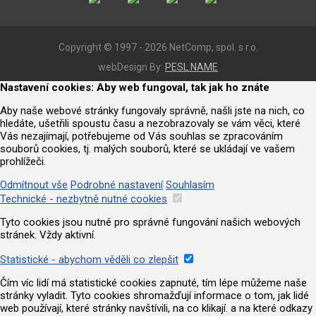
Copyright © 1997 - 2026 NetComp, spol. s r.o.
webDesign By:
PESL.NAME
Nastavení cookies: Aby web fungoval, tak jak ho znáte
Aby naše webové stránky fungovaly správně, našli jste na nich, co
hledáte, ušetřili spoustu času a nezobrazovaly se vám věci, které
Vás nezajímají, potřebujeme od Vás souhlas se zpracováním
souborů cookies, tj. malých souborů, které se ukládají ve vašem
prohlížeči.
Odmítnout vše
Podrobné nastavení
Souhlasím
Technické - nezbytně nutné cookies
Tyto cookies jsou nutné pro správné fungování našich webových
stránek. Vždy aktivní.
Statistické - abychom věděli co zlepšit
Čím víc lidí má statistické cookies zapnuté, tím lépe můžeme naše
stránky vyladit. Tyto cookies shromažďují informace o tom, jak lidé
web používají, které stránky navštívili, na co klikají. a na které odkazy