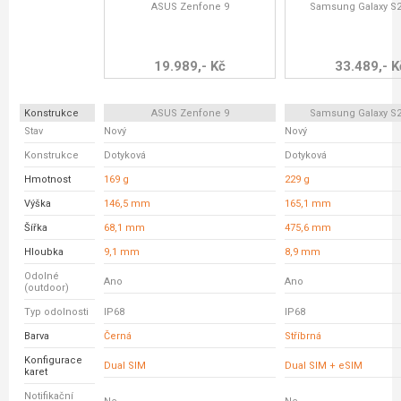
ASUS Zenfone 9
Samsung Galaxy S21
19.989,- Kč
33.489,- K
Konstrukce
ASUS Zenfone 9
Samsung Galaxy S21
Stav
Nový
Nový
Konstrukce
Dotyková
Dotyková
Hmotnost
169 g
229 g
Výška
146,5 mm
165,1 mm
Šířka
68,1 mm
475,6 mm
Hloubka
9,1 mm
8,9 mm
Odolné
Ano
Ano
(outdoor)
Typ odolnosti
IP68
IP68
Barva
Černá
Stříbrná
Konfigurace
Dual SIM
Dual SIM + eSIM
karet
Notifikační