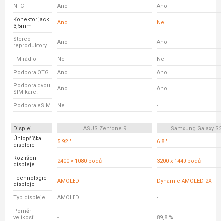
NFC
Ano
Ano
Konektor jack
Ano
Ne
3,5mm
Stereo
Ano
Ano
reproduktory
FM rádio
Ne
Ne
Podpora OTG
Ano
Ano
Podpora dvou
Ano
Ano
SIM karet
Podpora eSIM
Ne
-
Displej
ASUS Zenfone 9
Samsung Galaxy S21
Úhlopříčka
5.92 "
6.8 "
displeje
Rozlišení
2400 × 1080 bodů
3200 x 1440 bodů
displeje
Technologie
AMOLED
Dynamic AMOLED 2X
displeje
Typ displeje
AMOLED
-
Poměr
velikosti
-
89,8 %