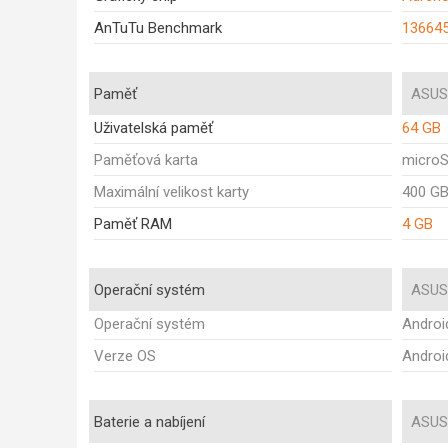
AnTuTu Benchmark
13664
Paměť
ASUS
Uživatelská paměť
64 GB
Paměťová karta
micro
Maximální velikost karty
400 G
Paměť RAM
4 GB
Operační systém
ASUS
Operační systém
Androi
Verze OS
Androi
Baterie a nabíjení
ASUS