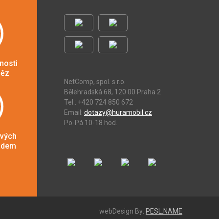
nosti
něz
NetComp, spol. s r.o.
Bělehradská 68, 120 00 Praha 2
Tel.: +420 724 850 672
Email:
dotazy@huramobil.cz
Po-Pá 10-18 hod.
ových
adem
webDesign By:
PESL.NAME