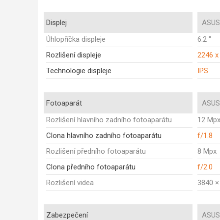
Displej
ASUS
Úhlopříčka displeje
6.2 "
Rozlišení displeje
2246 x
Technologie displeje
IPS
Fotoaparát
ASUS
Rozlišení hlavního zadního fotoaparátu
12 Mp
Clona hlavního zadního fotoaparátu
f/1.8
Rozlišení předního fotoaparátu
8 Mpx
Clona předního fotoaparátu
f/2.0
Rozlišení videa
3840 ×
Zabezpečení
ASUS