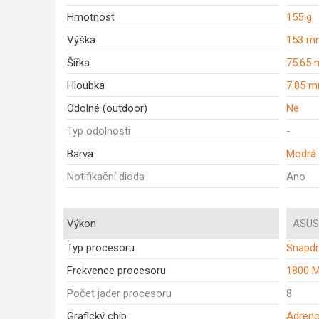
Hmotnost
155 g
Výška
153 m
Šířka
75.65
Hloubka
7.85 
Odolné (outdoor)
Ne
Typ odolnosti
-
Barva
Modrá
Notifikační dioda
Ano
Výkon
ASUS
Typ procesoru
Snapdr
Frekvence procesoru
1800 
Počet jader procesoru
8
Grafický chip
Adreno