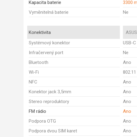
Kapacita baterie
3300 
Vyměnitelná baterie
Ne
Konektivita
ASUS
Systémový konektor
USB-C
Infračervený port
Ne
Bluetooth
Ano
Wi-Fi
802.11
NFC
Ano
Konektor jack 3,5mm
Ano
Stereo reproduktory
Ano
FM rádio
Ano
Podpora OTG
Ano
Podpora dvou SIM karet
Ano