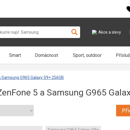
Akce a slevy
Smart
Domácnost
Sport, outdoor
Příslu
a Samsung G965 Galaxy S9+ 256GB
ZenFone 5 a Samsung G965 Gala
Při
Samsung G965 Galaxy S9+