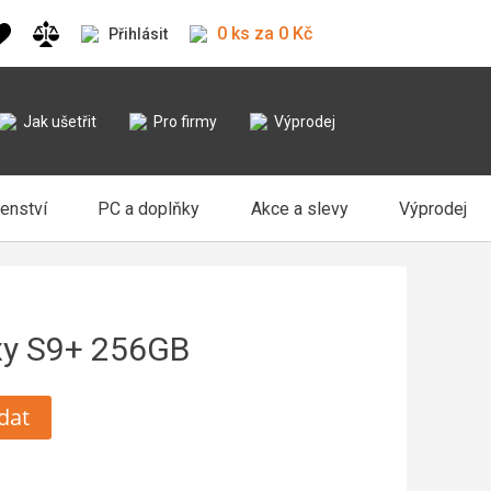
0 ks za 0 Kč
Přihlásit
Jak ušetřit
Pro firmy
Výprodej
šenství
PC a doplňky
Akce a slevy
Výprodej
xy S9+ 256GB
dat