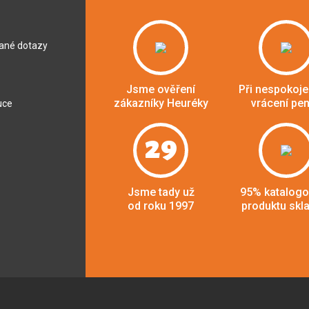
dané dotazy
Jsme ověření
Při nespokoje
zákazníky Heuréky
vrácení pe
uce
29
Jsme tady už
95% katalog
od roku 1997
produktu skl