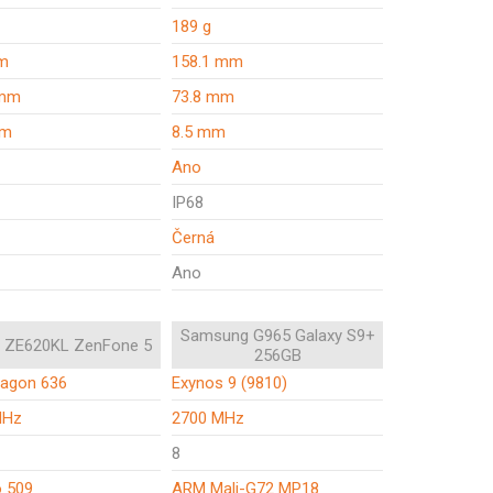
189 g
m
158.1 mm
 mm
73.8 mm
mm
8.5 mm
Ano
IP68
Černá
Ano
Samsung G965 Galaxy S9+
 ZE620KL ZenFone 5
256GB
agon 636
Exynos 9 (9810)
MHz
2700 MHz
8
 509
ARM Mali-G72 MP18