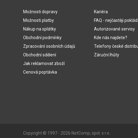
Možnosti dopravy
Kariéra
Možnosti platby
FAQ - nejčastěji poklá
Nákup na splátky
Autorizované servisy
Obchodní podmínky
Kde nás najdete?
Zpracování osobních údajů
Telefony české distrib
Obchodní sdělení
Záruční lhůty
Jak reklamovat zboží
Cenová poptávka
Copyright © 1997 - 2026 NetComp, spol. s r.o.