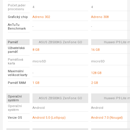
Počet jader
4
4
procesoru
Grafický chip
Adreno 302
Adreno 308
AnTuTu
-
-
Benchmark
Paměť
ASUS ZB500KG ZenFone GO
Huawei P9 Lite m
Uživatelská
8 GB
16 GB
paměť
Paměťová
microSD
microSD
karta
Maximální
-
128 GB
velikost karty
Paměť RAM
1 GB
2 GB
Operační
ASUS ZB500KG ZenFone GO
Huawei P9 Lite m
systém
Operační
Android
Android
systém
Verze OS
Android 5.0 (Lollipop)
Android 7.0 (Nougat)