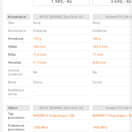
1.989,- Kč
3.690,- Kč
Konstrukce
ASUS ZB500KG ZenFone GO
Huawei P9 Lite m
Stav
Nový
Nový
Konstrukce
Dotyková
Dotyková
Hmotnost
170 g
145 g
Výška
144 mm
143,5 mm
Šířka
71.6 mm
71 mm
Hloubka
11.9 mm
8,05 mm
Odolné
Ne
Ne
(outdoor)
Barva
Černá
Černá
Notifikační
-
-
dioda
Výkon
ASUS ZB500KG ZenFone GO
Huawei P9 Lite m
Typ
MSM8212 Snapdragon 200
MSM8917 Snapdragon 42
procesoru
Frekvence
1200 MHz
1400 MHz
procesoru