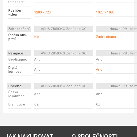
fotoaparátu
Rozlišení
1280 x 720
1920 × 1080
videa
Zabezpečení
ASUS ZB500KG ZenFone GO
Huawei P9 Lite m
Čtečka otisku
Ne
Zadní strana
prstů
Navigace
ASUS ZB500KG ZenFone GO
Huawei P9 Lite m
Geotagging
Ano
Ano
Digitální
Ano
Ano
kompas
Obecné
ASUS ZB500KG ZenFone GO
Huawei P9 Lite m
Česká
Ano
Ano
lokalizace
Distribuce
CZ
CZ
JAK NAKUPOVAT
O SPOLEČNOSTI