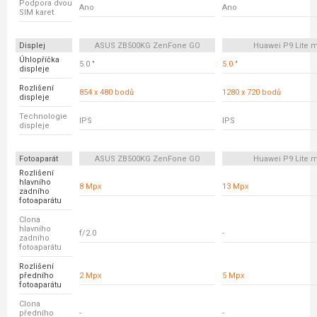
Podpora dvou
Ano
Ano
SIM karet
Displej
ASUS ZB500KG ZenFone GO
Huawei P9 Lite m
Úhlopříčka
5.0 "
5.0 "
displeje
Rozlišení
854 x 480 bodů
1280 x 720 bodů
displeje
Technologie
IPS
IPS
displeje
Fotoaparát
ASUS ZB500KG ZenFone GO
Huawei P9 Lite m
Rozlišení
hlavního
8 Mpx
13 Mpx
zadního
fotoaparátu
Clona
hlavního
f/2.0
-
zadního
fotoaparátu
Rozlišení
předního
2 Mpx
5 Mpx
fotoaparátu
Clona
předního
-
-