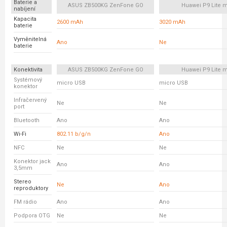
Baterie a
ASUS ZB500KG ZenFone GO
Huawei P9 Lite m
nabíjení
Kapacita
2600 mAh
3020 mAh
baterie
Vyměnitelná
Ano
Ne
baterie
Konektivita
ASUS ZB500KG ZenFone GO
Huawei P9 Lite m
Systémový
micro USB
micro USB
konektor
Infračervený
Ne
Ne
port
Bluetooth
Ano
Ano
Wi-Fi
802.11 b/g/n
Ano
NFC
Ne
Ne
Konektor jack
Ano
Ano
3,5mm
Stereo
Ne
Ano
reproduktory
FM rádio
Ano
Ano
Podpora OTG
Ne
Ne