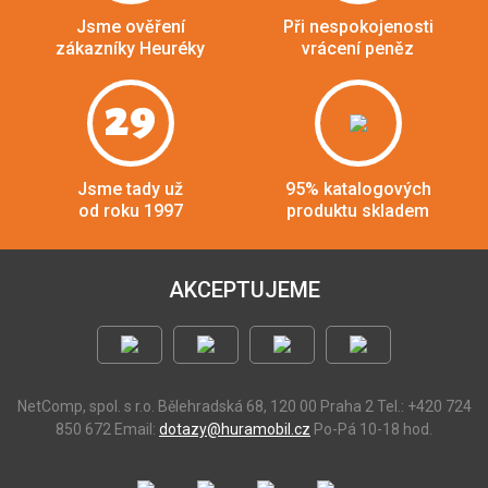
Jsme ověření
Při nespokojenosti
zákazníky Heuréky
vrácení peněz
29
Jsme tady už
95% katalogových
od roku 1997
produktu skladem
AKCEPTUJEME
NetComp, spol. s r.o.
Bělehradská 68, 120 00 Praha 2
Tel.: +420 724
850 672
Email:
dotazy@huramobil.cz
Po-Pá 10-18 hod.