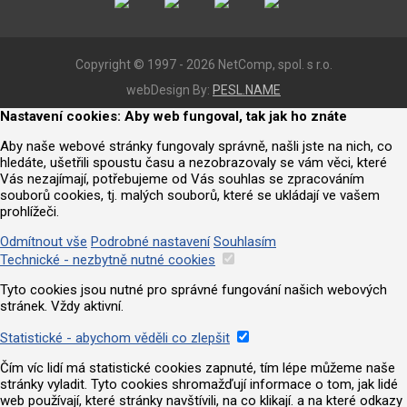
Copyright © 1997 - 2026 NetComp, spol. s r.o.
webDesign By:
PESL.NAME
Nastavení cookies: Aby web fungoval, tak jak ho znáte
Aby naše webové stránky fungovaly správně, našli jste na nich, co
hledáte, ušetřili spoustu času a nezobrazovaly se vám věci, které
Vás nezajímají, potřebujeme od Vás souhlas se zpracováním
souborů cookies, tj. malých souborů, které se ukládají ve vašem
prohlížeči.
Odmítnout vše
Podrobné nastavení
Souhlasím
Technické - nezbytně nutné cookies
Tyto cookies jsou nutné pro správné fungování našich webových
stránek. Vždy aktivní.
Statistické - abychom věděli co zlepšit
Čím víc lidí má statistické cookies zapnuté, tím lépe můžeme naše
stránky vyladit. Tyto cookies shromažďují informace o tom, jak lidé
web používají, které stránky navštívili, na co klikají. a na které odkazy