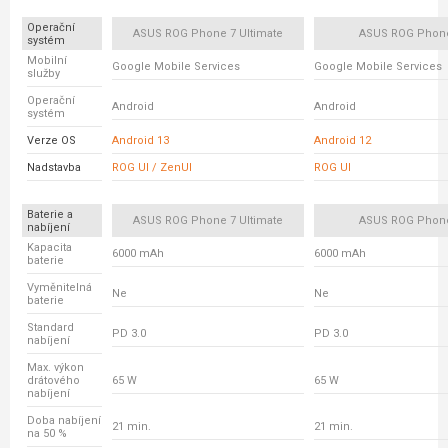
Operační
ASUS ROG Phone 7 Ultimate
ASUS ROG Phon
systém
Mobilní
Google Mobile Services
Google Mobile Services
služby
Operační
Android
Android
systém
Verze OS
Android 13
Android 12
Nadstavba
ROG UI / ZenUI
ROG UI
Baterie a
ASUS ROG Phone 7 Ultimate
ASUS ROG Phon
nabíjení
Kapacita
6000 mAh
6000 mAh
baterie
Vyměnitelná
Ne
Ne
baterie
Standard
PD 3.0
PD 3.0
nabíjení
Max. výkon
drátového
65 W
65 W
nabíjení
Doba nabíjení
21 min.
21 min.
na 50 %