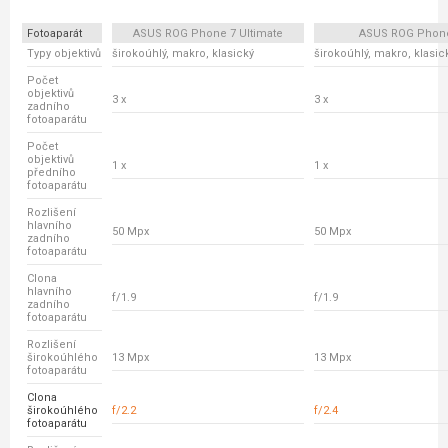
Fotoaparát
ASUS ROG Phone 7 Ultimate
ASUS ROG Phon
Typy objektivů
širokoúhlý, makro, klasický
širokoúhlý, makro, klasic
Počet
objektivů
3 x
3 x
zadního
fotoaparátu
Počet
objektivů
1 x
1 x
předního
fotoaparátu
Rozlišení
hlavního
50 Mpx
50 Mpx
zadního
fotoaparátu
Clona
hlavního
f/1.9
f/1.9
zadního
fotoaparátu
Rozlišení
širokoúhlého
13 Mpx
13 Mpx
fotoaparátu
Clona
širokoúhlého
f/2.2
f/2.4
fotoaparátu