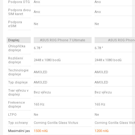
Podpora OTG
Ano
Ano
Podpora dvou
Ano
Ano
SIM karet
Podpora
Ne
Ne
eSIM
Displej
ASUS ROG Phone 7 Ultimate
ASUS ROG Phon
Úhlopříčka
6.78 "
6.78 "
displeje
Rozlišení
2448 x 1080 bodů
2448 x 1080 bodů
displeje
Technologie
AMOLED
AMOLED
displeje
Typ displeje
AMOLED
AMOLED
Tvar výřezu v
Bez výřezu
Bez výřezu
displeji
Frekvence
165 Hz
165 Hz
displeje
LTPO
Ne
Ne
Typ ochrany
Corning Gorilla Glass Victus
Corning Gorilla Glass Vic
Maximální jas
1500 nitů
1200 nitů