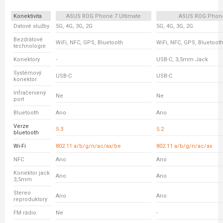
Konektivita
ASUS ROG Phone 7 Ultimate
ASUS ROG Phon
Datové služby
5G, 4G, 3G, 2G
5G, 4G, 3G, 2G
Bezdrátové
WiFi, NFC, GPS, Bluetooth
WiFi, NFC, GPS, Bluetoot
technologie
Konektory
-
USB-C, 3,5mm Jack
Systémový
USB-C
USB-C
konektor
Infračervený
Ne
Ne
port
Bluetooth
Ano
Ano
Verze
5.3
5.2
bluetooth
Wi-Fi
802.11 a/b/g/n/ac/ax/be
802.11 a/b/g/n/ac/ax
NFC
Ano
Ano
Konektor jack
Ano
Ano
3,5mm
Stereo
Ano
Ano
reproduktory
FM rádio
Ne
-