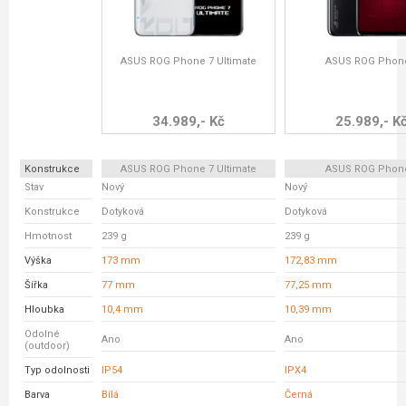
ASUS ROG Phone 7 Ultimate
ASUS ROG Phon
34.989,- Kč
25.989,- K
Konstrukce
ASUS ROG Phone 7 Ultimate
ASUS ROG Phon
Stav
Nový
Nový
Konstrukce
Dotyková
Dotyková
Hmotnost
239 g
239 g
Výška
173 mm
172,83 mm
Šířka
77 mm
77,25 mm
Hloubka
10,4 mm
10,39 mm
Odolné
Ano
Ano
(outdoor)
Typ odolnosti
IP54
IPX4
Barva
Bílá
Černá