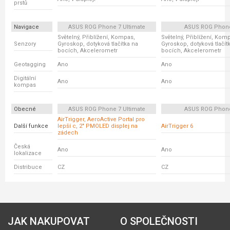
prstů
Navigace
ASUS ROG Phone 7 Ultimate
ASUS ROG Phon
Světelný, Přiblížení, Kompas,
Světelný, Přiblížení, Kom
Senzory
Gyroskop, dotyková tlačítka na
Gyroskop, dotyková tlačít
bocích, Akcelerometr
bocích, Akcelerometr
Geotagging
Ano
Ano
Digitální
Ano
Ano
kompas
Obecné
ASUS ROG Phone 7 Ultimate
ASUS ROG Phon
AirTrigger, AeroActive Portal pro
Další funkce
lepší c, 2" PMOLED displej na
AirTrigger 6
zádech
Česká
Ano
Ano
lokalizace
Distribuce
CZ
CZ
JAK NAKUPOVAT
O SPOLEČNOSTI