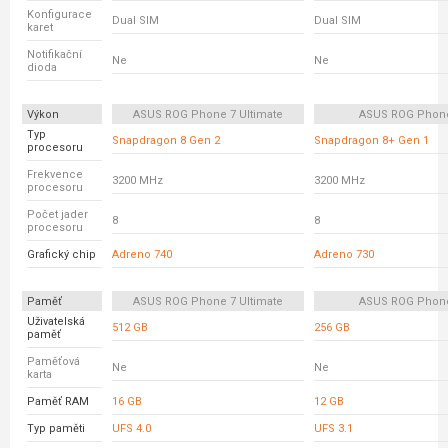
Konfigurace
Dual SIM
Dual SIM
karet
Notifikační
Ne
Ne
dioda
Výkon
ASUS ROG Phone 7 Ultimate
ASUS ROG Phon
Typ
Snapdragon 8 Gen 2
Snapdragon 8+ Gen 1
procesoru
Frekvence
3200 MHz
3200 MHz
procesoru
Počet jader
8
8
procesoru
Grafický chip
Adreno 740
Adreno 730
Paměť
ASUS ROG Phone 7 Ultimate
ASUS ROG Phon
Uživatelská
512 GB
256 GB
paměť
Paměťová
Ne
Ne
karta
Paměť RAM
16 GB
12 GB
Typ paměti
UFS 4.0
UFS 3.1