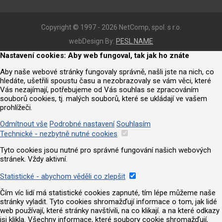
Copyright © 1997 - 2026 NetComp, spol. s r.o.
webDesign By:
PESL.NAME
Nastavení cookies: Aby web fungoval, tak jak ho znáte
Aby naše webové stránky fungovaly správně, našli jste na nich, co
hledáte, ušetřili spoustu času a nezobrazovaly se vám věci, které
Vás nezajímají, potřebujeme od Vás souhlas se zpracováním
souborů cookies, tj. malých souborů, které se ukládají ve vašem
prohlížeči.
Odmítnout vše
Podrobné nastavení
Souhlasím
Technické - nezbytně nutné cookies
Tyto cookies jsou nutné pro správné fungování našich webových
stránek. Vždy aktivní.
Statistické - abychom věděli co zlepšit
Čím víc lidí má statistické cookies zapnuté, tím lépe můžeme naše
stránky vyladit. Tyto cookies shromažďují informace o tom, jak lidé
web používají, které stránky navštívili, na co klikají. a na které odkazy
jsi klikla. Všechny informace, které soubory cookie shromažďují,