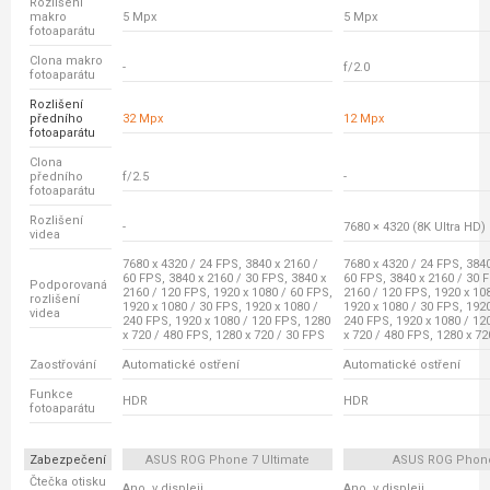
Rozlišení
makro
5 Mpx
5 Mpx
fotoaparátu
Clona makro
-
f/2.0
fotoaparátu
Rozlišení
předního
32 Mpx
12 Mpx
fotoaparátu
Clona
předního
f/2.5
-
fotoaparátu
Rozlišení
-
7680 × 4320 (8K Ultra HD)
videa
7680 x 4320 / 24 FPS, 3840 x 2160 /
7680 x 4320 / 24 FPS, 3840
60 FPS, 3840 x 2160 / 30 FPS, 3840 x
60 FPS, 3840 x 2160 / 30 
Podporovaná
2160 / 120 FPS, 1920 x 1080 / 60 FPS,
2160 / 120 FPS, 1920 x 10
rozlišení
1920 x 1080 / 30 FPS, 1920 x 1080 /
1920 x 1080 / 30 FPS, 1920
videa
240 FPS, 1920 x 1080 / 120 FPS, 1280
240 FPS, 1920 x 1080 / 12
x 720 / 480 FPS, 1280 x 720 / 30 FPS
x 720 / 480 FPS, 1280 x 72
Zaostřování
Automatické ostření
Automatické ostření
Funkce
HDR
HDR
fotoaparátu
Zabezpečení
ASUS ROG Phone 7 Ultimate
ASUS ROG Phon
Čtečka otisku
Ano, v displeji
Ano, v displeji