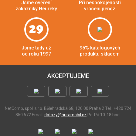
Jsme ověření
Při nespokojenosti
zákazníky Heuréky
vrácení peněz
29
Jsme tady už
95% katalogových
od roku 1997
produktu skladem
AKCEPTUJEME
NetComp, spol. s r.o.
Bělehradská 68, 120 00 Praha 2
Tel.: +420 724
850 672
Email:
dotazy@huramobil.cz
Po-Pá 10-18 hod.