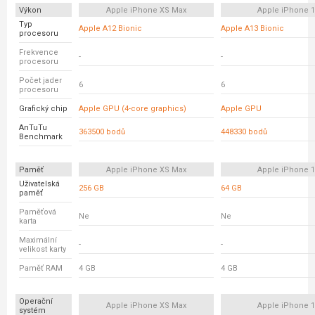
Výkon
Apple iPhone XS Max
Apple iPhone 
Typ
Apple A12 Bionic
Apple A13 Bionic
procesoru
Frekvence
-
-
procesoru
Počet jader
6
6
procesoru
Grafický chip
Apple GPU (4-core graphics)
Apple GPU
AnTuTu
363500 bodů
448330 bodů
Benchmark
Paměť
Apple iPhone XS Max
Apple iPhone 
Uživatelská
256 GB
64 GB
paměť
Paměťová
Ne
Ne
karta
Maximální
-
-
velikost karty
Paměť RAM
4 GB
4 GB
Operační
Apple iPhone XS Max
Apple iPhone 
systém