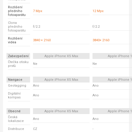
Rozlišení
předního
7 Mpx
12 Mpx
fotoaparátu
Clona
předního
f/2.2
f/2.2
fotoaparátu
Rozlišení
3840 × 2160
3840× 2160
videa
Zabezpečení
Apple iPhone XS Max
Apple iPhone 
Čtečka otisku
Ne
Ne
prstů
Navigace
Apple iPhone XS Max
Apple iPhone 
Geotagging
Ano
Ano
Digitální
Ano
Ano
kompas
Obecné
Apple iPhone XS Max
Apple iPhone 
Česká
Ano
Ano
lokalizace
Distribuce
CZ
-