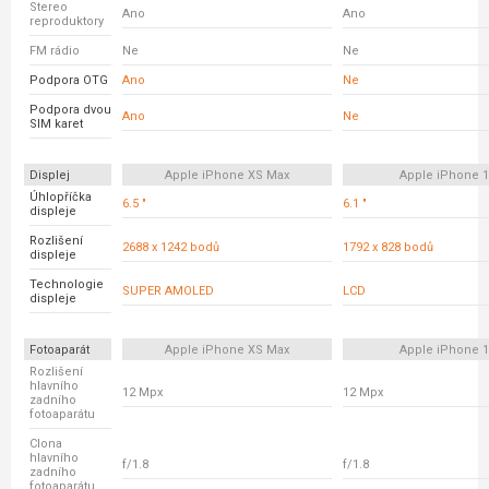
Stereo
Ano
Ano
reproduktory
FM rádio
Ne
Ne
Podpora OTG
Ano
Ne
Podpora dvou
Ano
Ne
SIM karet
Displej
Apple iPhone XS Max
Apple iPhone 
Úhlopříčka
6.5 "
6.1 "
displeje
Rozlišení
2688 x 1242 bodů
1792 x 828 bodů
displeje
Technologie
SUPER AMOLED
LCD
displeje
Fotoaparát
Apple iPhone XS Max
Apple iPhone 
Rozlišení
hlavního
12 Mpx
12 Mpx
zadního
fotoaparátu
Clona
hlavního
f/1.8
f/1.8
zadního
fotoaparátu