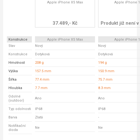
Apple iPhone XS Max
Apple iPhone 
37.489,- Kč
Produkt již není v
Konstrukce
Apple iPhone XS Max
Apple iPhone 
Stav
Nový
Nový
Konstrukce
Dotyková
Dotyková
Hmotnost
208 g
194 g
Výška
157.5 mm
150.9 mm
Šířka
77.4 mm
75.7 mm
Hloubka
7.7 mm
8.3 mm
Odolné
Ano
Ano
(outdoor)
Typ odolnosti
IP68
IP68
Barva
Zlatá
-
Notifikační
Ne
Ne
dioda