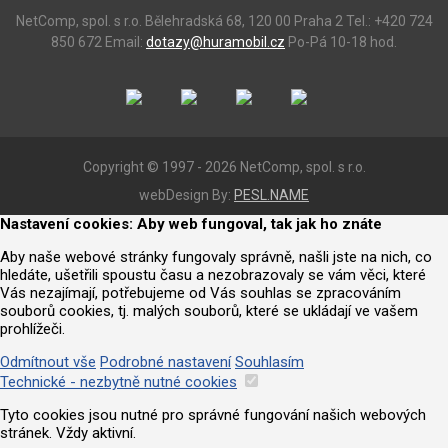
NetComp, spol. s r.o.
Bělehradská 68, 120 00 Praha 2
Tel.: +420 724
850 672
Email:
dotazy@huramobil.cz
Po-Pá 10-18 hod.
Copyright © 1997 - 2026 NetComp, spol. s r.o.
webDesign By:
PESL.NAME
Nastavení cookies: Aby web fungoval, tak jak ho znáte
Aby naše webové stránky fungovaly správně, našli jste na nich, co
hledáte, ušetřili spoustu času a nezobrazovaly se vám věci, které
Vás nezajímají, potřebujeme od Vás souhlas se zpracováním
souborů cookies, tj. malých souborů, které se ukládají ve vašem
prohlížeči.
Odmítnout vše
Podrobné nastavení
Souhlasím
Technické - nezbytně nutné cookies
Tyto cookies jsou nutné pro správné fungování našich webových
stránek. Vždy aktivní.