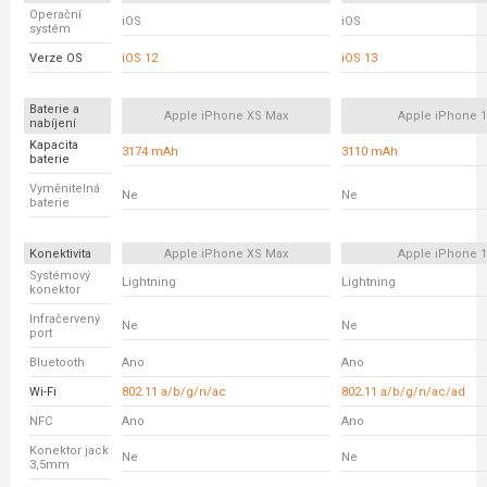
Operační
iOS
iOS
systém
Verze OS
iOS 12
iOS 13
Baterie a
Apple iPhone XS Max
Apple iPhone 
nabíjení
Kapacita
3174 mAh
3110 mAh
baterie
Vyměnitelná
Ne
Ne
baterie
Konektivita
Apple iPhone XS Max
Apple iPhone 
Systémový
Lightning
Lightning
konektor
Infračervený
Ne
Ne
port
Bluetooth
Ano
Ano
Wi-Fi
802.11 a/b/g/n/ac
802.11 a/b/g/n/ac/ad
NFC
Ano
Ano
Konektor jack
Ne
Ne
3,5mm