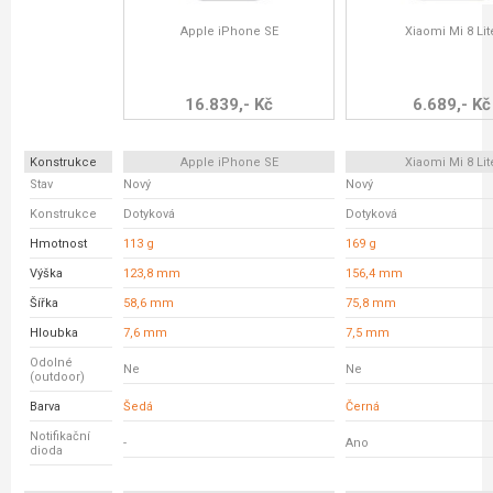
Apple iPhone SE
Xiaomi Mi 8 Lit
16.839,- Kč
6.689,- Kč
Konstrukce
Apple iPhone SE
Xiaomi Mi 8 Lit
Stav
Nový
Nový
Konstrukce
Dotyková
Dotyková
Hmotnost
113 g
169 g
Výška
123,8 mm
156,4 mm
Šířka
58,6 mm
75,8 mm
Hloubka
7,6 mm
7,5 mm
Odolné
Ne
Ne
(outdoor)
Barva
Šedá
Černá
Notifikační
-
Ano
dioda