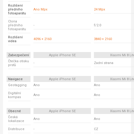
Rozlišení
předního
Ano Mpx
24 Mpx
fotoaparátu
Clona
předního
-
f/2.0
fotoaparátu
Rozlišení
4096 × 2160
3840 × 2160
videa
Zabezpečení
Apple iPhone SE
Xiaomi Mi 8 Lit
Čtečka otisku
-
Zadní strana
prstů
Navigace
Apple iPhone SE
Xiaomi Mi 8 Lit
Geotagging
Ano
Ano
Digitální
Ano
Ano
kompas
Obecné
Apple iPhone SE
Xiaomi Mi 8 Lit
Česká
Ano
Ano
lokalizace
Distribuce
-
CZ