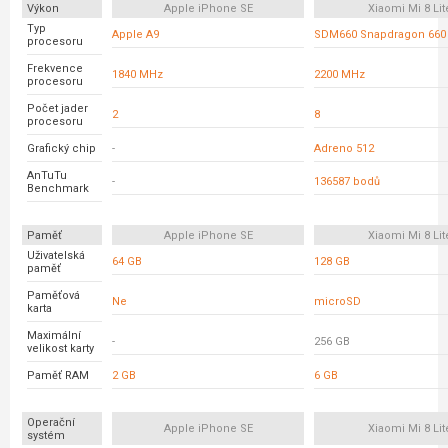
Výkon
Apple iPhone SE
Xiaomi Mi 8 Lit
Typ
Apple A9
SDM660 Snapdragon 660
procesoru
Frekvence
1840 MHz
2200 MHz
procesoru
Počet jader
2
8
procesoru
Grafický chip
-
Adreno 512
AnTuTu
-
136587 bodů
Benchmark
Paměť
Apple iPhone SE
Xiaomi Mi 8 Lit
Uživatelská
64 GB
128 GB
paměť
Paměťová
Ne
microSD
karta
Maximální
-
256 GB
velikost karty
Paměť RAM
2 GB
6 GB
Operační
Apple iPhone SE
Xiaomi Mi 8 Lit
systém