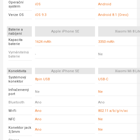
Operační
iOS
Android
systém
Verze OS
iOS 9.3
Android 8.1 (Oreo)
Baterie a
Apple iPhone SE
Xiaomi Mi 8 Lit
nabíjení
Kapacita
1624 mAh
3350 mAh
baterie
Vyměnitelná
-
Ne
baterie
Konektivita
Apple iPhone SE
Xiaomi Mi 8 Lit
Systémový
8pin USB
USB-C
konektor
Infračervený
Ne
Ne
port
Bluetooth
Ano
Ano
Wi-Fi
Ano
802.11 a/b/g/n/ac
NFC
Ano
Ne
Konektor jack
Ano
Ne
3,5mm