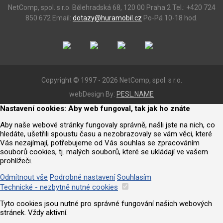
NetComp, spol. s r.o.
Bělehradská 68, 120 00 Praha 2
Tel.: +420 724
850 672
Email:
dotazy@huramobil.cz
Po-Pá 10-18 hod.
Copyright © 1997 - 2026 NetComp, spol. s r.o.
webDesign By:
PESL.NAME
Nastavení cookies: Aby web fungoval, tak jak ho znáte
Aby naše webové stránky fungovaly správně, našli jste na nich, co
hledáte, ušetřili spoustu času a nezobrazovaly se vám věci, které
Vás nezajímají, potřebujeme od Vás souhlas se zpracováním
souborů cookies, tj. malých souborů, které se ukládají ve vašem
prohlížeči.
Odmítnout vše
Podrobné nastavení
Souhlasím
Technické - nezbytně nutné cookies
Tyto cookies jsou nutné pro správné fungování našich webových
stránek. Vždy aktivní.