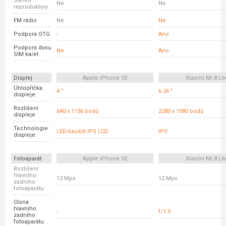
Stereo
Ne
Ne
reproduktory
FM rádio
Ne
Ne
Podpora OTG
-
Ano
Podpora dvou
Ne
Ano
SIM karet
Displej
Apple iPhone SE
Xiaomi Mi 8 Lit
Úhlopříčka
4 "
6.26 "
displeje
Rozlišení
640 x 1136 bodů
2280 x 1080 bodů
displeje
Technologie
LED-backlit IPS LCD
IPS
displeje
Fotoaparát
Apple iPhone SE
Xiaomi Mi 8 Lit
Rozlišení
hlavního
12 Mpx
12 Mpx
zadního
fotoaparátu
Clona
hlavního
-
f/1.9
zadního
fotoaparátu