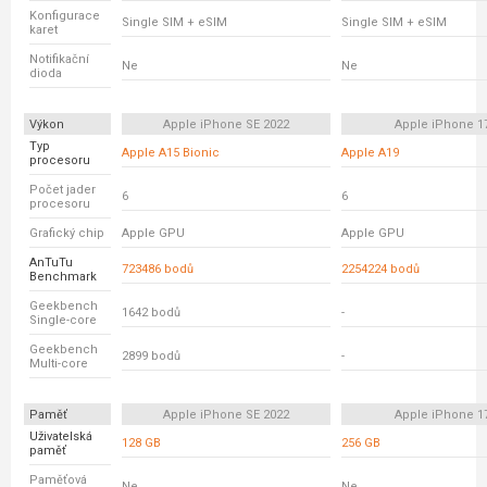
Konfigurace
Single SIM + eSIM
Single SIM + eSIM
karet
Notifikační
Ne
Ne
dioda
Výkon
Apple iPhone SE 2022
Apple iPhone 1
Typ
Apple A15 Bionic
Apple A19
procesoru
Počet jader
6
6
procesoru
Grafický chip
Apple GPU
Apple GPU
AnTuTu
723486 bodů
2254224 bodů
Benchmark
Geekbench
1642 bodů
-
Single-core
Geekbench
2899 bodů
-
Multi-core
Paměť
Apple iPhone SE 2022
Apple iPhone 1
Uživatelská
128 GB
256 GB
paměť
Paměťová
Ne
Ne