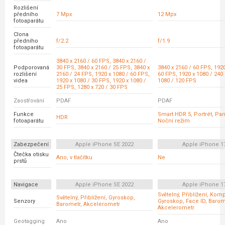
Rozlišení
předního
7 Mpx
12 Mpx
fotoaparátu
Clona
předního
f/2.2
f/1.9
fotoaparátu
3840 x 2160 / 60 FPS, 3840 x 2160 /
Podporovaná
30 FPS, 3840 x 2160 / 25 FPS, 3840 x
3840 x 2160 / 60 FPS, 1920
rozlišení
2160 / 24 FPS, 1920 x 1080 / 60 FPS,
60 FPS, 1920 x 1080 / 240
videa
1920 x 1080 / 30 FPS, 1920 x 1080 /
1080 / 120 FPS
25 FPS, 1280 x 720 / 30 FPS
Zaostřování
PDAF
PDAF
Funkce
Smart HDR 5, Portrét, Pa
HDR
fotoaparátu
Noční režim
Zabezpečení
Apple iPhone SE 2022
Apple iPhone 1
Čtečka otisku
Ano, v tlačítku
Ne
prstů
Navigace
Apple iPhone SE 2022
Apple iPhone 1
Světelný, Přiblížení, Kom
Světelný, Přiblížení, Gyroskop,
Senzory
Gyroskop, Face ID, Barom
Barometr, Akcelerometr
Akcelerometr
Geotagging
Ano
Ano