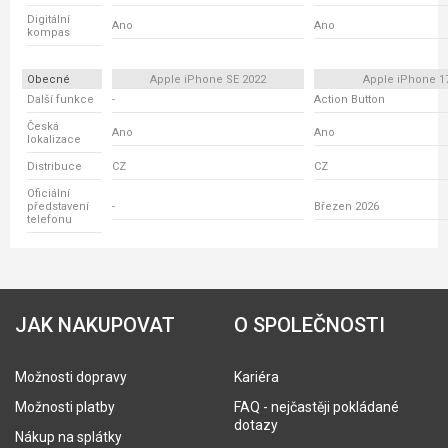
Digitální
Ano
Ano
kompas
Obecné
Apple iPhone SE 2022
Apple iPhone 1
Další funkce
-
Action Button
Česká
Ano
Ano
lokalizace
Distribuce
CZ
CZ
Oficiální
představení
-
Březen 2026
telefonu
JAK NAKUPOVAT
O SPOLEČNOSTI
Možnosti dopravy
Kariéra
Možnosti platby
FAQ - nejčastěji pokládané
dotazy
Nákup na splátky