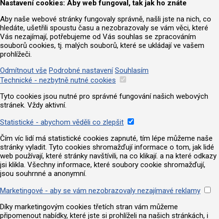
Nastavení cookies: Aby web fungoval, tak jak ho znáte
Aby naše webové stránky fungovaly správně, našli jste na nich, co
hledáte, ušetřili spoustu času a nezobrazovaly se vám věci, které
Vás nezajímají, potřebujeme od Vás souhlas se zpracováním
souborů cookies, tj. malých souborů, které se ukládají ve vašem
prohlížeči.
Odmítnout vše
Podrobné nastavení
Souhlasím
Technické - nezbytně nutné cookies
Tyto cookies jsou nutné pro správné fungování našich webových
stránek. Vždy aktivní.
Statistické - abychom věděli co zlepšit
Čím víc lidí má statistické cookies zapnuté, tím lépe můžeme naše
stránky vyladit. Tyto cookies shromažďují informace o tom, jak lidé
web používají, které stránky navštívili, na co klikají. a na které odkazy
jsi klikla. Všechny informace, které soubory cookie shromažďují,
jsou souhrnné a anonymní.
Marketingové - aby se vám nezobrazovaly nezajímavé reklamy
Díky marketingovým cookies třetích stran vám můžeme
připomenout nabídky, které jste si prohlíželi na našich stránkách, i