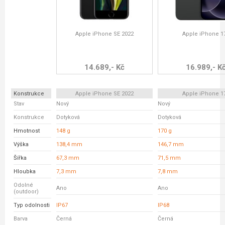
Apple iPhone SE 2022
Apple iPhone 1
14.689,- Kč
16.989,- K
Konstrukce
Apple iPhone SE 2022
Apple iPhone 1
Stav
Nový
Nový
Konstrukce
Dotyková
Dotyková
Hmotnost
148 g
170 g
Výška
138,4 mm
146,7 mm
Šířka
67,3 mm
71,5 mm
Hloubka
7,3 mm
7,8 mm
Odolné
Ano
Ano
(outdoor)
Typ odolnosti
IP67
IP68
Barva
Černá
Černá