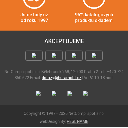
Jsme tady už
95% katalogových
od roku 1997
produktu skladem
AKCEPTUJEME
NetComp, spol. s r.o.
Bělehradská 68, 120 00 Praha 2
Tel.: +420 724
850 672
Email:
dotazy@huramobil.cz
Po-Pá 10-18 hod.
Copyright © 1997 - 2026 NetComp, spol. s r.o.
webDesign By:
PESL.NAME