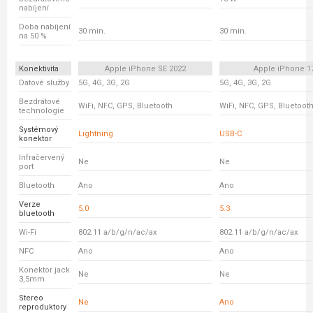
nabíjení
Doba nabíjení
30 min.
30 min.
na 50 %
Konektivita
Apple iPhone SE 2022
Apple iPhone 1
Datové služby
5G, 4G, 3G, 2G
5G, 4G, 3G, 2G
Bezdrátové
WiFi, NFC, GPS, Bluetooth
WiFi, NFC, GPS, Bluetoot
technologie
Systémový
Lightning
USB-C
konektor
Infračervený
Ne
Ne
port
Bluetooth
Ano
Ano
Verze
5.0
5.3
bluetooth
Wi-Fi
802.11 a/b/g/n/ac/ax
802.11 a/b/g/n/ac/ax
NFC
Ano
Ano
Konektor jack
Ne
Ne
3,5mm
Stereo
Ne
Ano
reproduktory