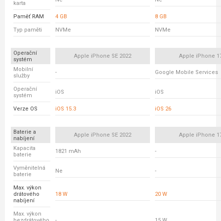
karta
Paměť RAM
4 GB
8 GB
Typ paměti
NVMe
NVMe
Operační
Apple iPhone SE 2022
Apple iPhone 1
systém
Mobilní
-
Google Mobile Services
služby
Operační
iOS
iOS
systém
Verze OS
iOS 15.3
iOS 26
Baterie a
Apple iPhone SE 2022
Apple iPhone 1
nabíjení
Kapacita
1821 mAh
-
baterie
Vyměnitelná
Ne
-
baterie
Max. výkon
drátového
18 W
20 W
nabíjení
Max. výkon
bezdrátového
-
15 W