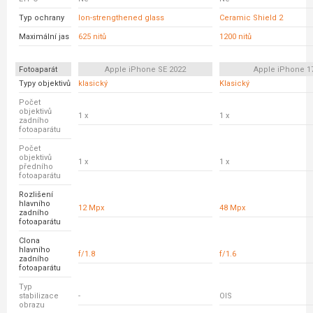
Typ ochrany
Ion-strengthened glass
Ceramic Shield 2
Maximální jas
625 nitů
1200 nitů
Fotoaparát
Apple iPhone SE 2022
Apple iPhone 1
Typy objektivů
klasický
Klasický
Počet
objektivů
1 x
1 x
zadního
fotoaparátu
Počet
objektivů
1 x
1 x
předního
fotoaparátu
Rozlišení
hlavního
12 Mpx
48 Mpx
zadního
fotoaparátu
Clona
hlavního
f/1.8
f/1.6
zadního
fotoaparátu
Typ
stabilizace
-
OIS
obrazu