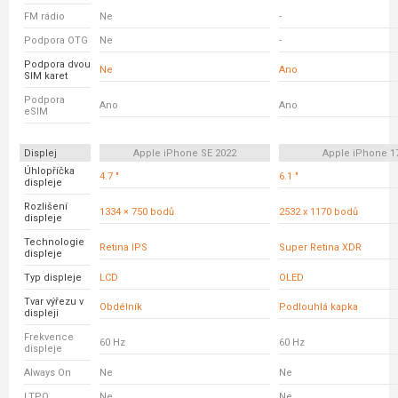
FM rádio
Ne
-
Podpora OTG
Ne
-
Podpora dvou
Ne
Ano
SIM karet
Podpora
Ano
Ano
eSIM
Displej
Apple iPhone SE 2022
Apple iPhone 1
Úhlopříčka
4.7 "
6.1 "
displeje
Rozlišení
1334 × 750 bodů
2532 x 1170 bodů
displeje
Technologie
Retina IPS
Super Retina XDR
displeje
Typ displeje
LCD
OLED
Tvar výřezu v
Obdélník
Podlouhlá kapka
displeji
Frekvence
60 Hz
60 Hz
displeje
Always On
Ne
Ne
LTPO
Ne
Ne