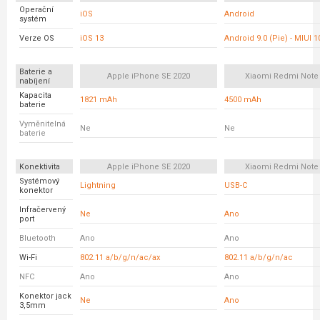
Operační
iOS
Android
systém
Verze OS
iOS 13
Android 9.0 (Pie) - MIUI 1
Baterie a
Apple iPhone SE 2020
Xiaomi Redmi Note 
nabíjení
Kapacita
1821 mAh
4500 mAh
baterie
Vyměnitelná
Ne
Ne
baterie
Konektivita
Apple iPhone SE 2020
Xiaomi Redmi Note 
Systémový
Lightning
USB-C
konektor
Infračervený
Ne
Ano
port
Bluetooth
Ano
Ano
Wi-Fi
802.11 a/b/g/n/ac/ax
802.11 a/b/g/n/ac
NFC
Ano
Ano
Konektor jack
Ne
Ano
3,5mm