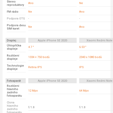
Stereo
Ano
Ne
reproduktory
FM rádio
Ne
Ano
Podpora OTG
-
-
Podpora dvou
Ne
Ano
SIM karet
Displej
Apple iPhone SE 2020
Xiaomi Redmi Note 
Úhlopříčka
4.7 "
6.53 "
displeje
Rozlišení
1334 × 750 bodů
2340 x 1080 bodů
displeje
Technologie
Retina IPS
IPS
displeje
Fotoaparát
Apple iPhone SE 2020
Xiaomi Redmi Note 
Rozlišení
hlavního
12 Mpx
64 Mpx
zadního
fotoaparátu
Clona
hlavního
f/1.8
f/1.8
zadního
fotoaparátu