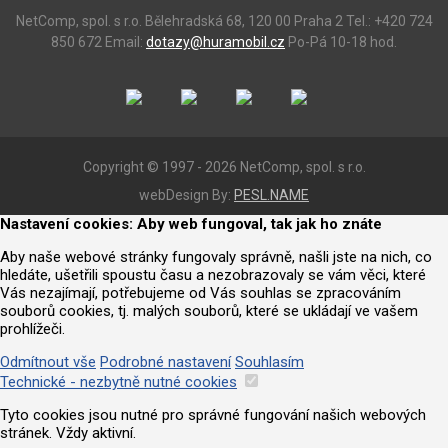
NetComp, spol. s r.o.
Bělehradská 68, 120 00 Praha 2
Tel.: +420 724
850 672
Email:
dotazy@huramobil.cz
Po-Pá 10-18 hod.
Copyright © 1997 - 2026 NetComp, spol. s r.o.
webDesign By:
PESL.NAME
Nastavení cookies: Aby web fungoval, tak jak ho znáte
Aby naše webové stránky fungovaly správně, našli jste na nich, co
hledáte, ušetřili spoustu času a nezobrazovaly se vám věci, které
Vás nezajímají, potřebujeme od Vás souhlas se zpracováním
souborů cookies, tj. malých souborů, které se ukládají ve vašem
prohlížeči.
Odmítnout vše
Podrobné nastavení
Souhlasím
Technické - nezbytně nutné cookies
Tyto cookies jsou nutné pro správné fungování našich webových
stránek. Vždy aktivní.