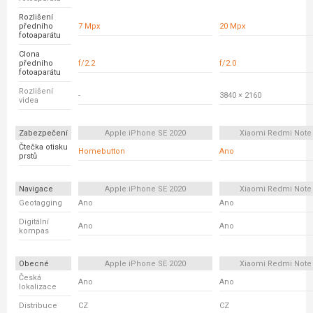
Rozlišení
předního
7 Mpx
20 Mpx
fotoaparátu
Clona
předního
f/2.2
f/2.0
fotoaparátu
Rozlišení
-
3840 × 2160
videa
Zabezpečení
Apple iPhone SE 2020
Xiaomi Redmi Note 
Čtečka otisku
Homebutton
Ano
prstů
Navigace
Apple iPhone SE 2020
Xiaomi Redmi Note 
Geotagging
Ano
Ano
Digitální
Ano
Ano
kompas
Obecné
Apple iPhone SE 2020
Xiaomi Redmi Note 
Česká
Ano
Ano
lokalizace
Distribuce
CZ
CZ