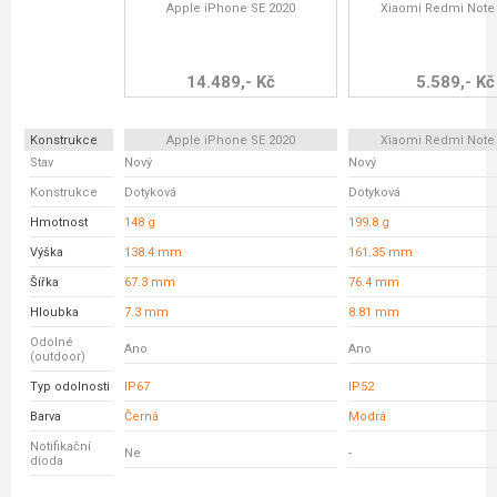
Apple iPhone SE 2020
Xiaomi Redmi Note 
14.489,- Kč
5.589,- Kč
Konstrukce
Apple iPhone SE 2020
Xiaomi Redmi Note 
Stav
Nový
Nový
Konstrukce
Dotyková
Dotyková
Hmotnost
148 g
199.8 g
Výška
138.4 mm
161.35 mm
Šířka
67.3 mm
76.4 mm
Hloubka
7.3 mm
8.81 mm
Odolné
Ano
Ano
(outdoor)
Typ odolnosti
IP67
IP52
Barva
Černá
Modrá
Notifikační
Ne
-
dioda