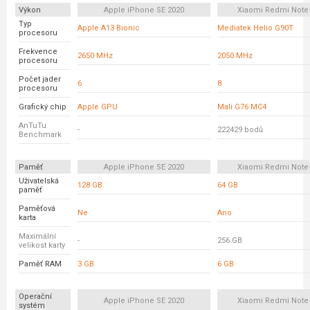
Výkon
Apple iPhone SE 2020
Xiaomi Redmi Note 
Typ
Apple A13 Bionic
Mediatek Helio G90T
procesoru
Frekvence
2650 MHz
2050 MHz
procesoru
Počet jader
6
8
procesoru
Grafický chip
Apple GPU
Mali G76 MC4
AnTuTu
-
222429 bodů
Benchmark
Paměť
Apple iPhone SE 2020
Xiaomi Redmi Note 
Uživatelská
128 GB
64 GB
paměť
Paměťová
Ne
Ano
karta
Maximální
-
256 GB
velikost karty
Paměť RAM
3 GB
6 GB
Operační
Apple iPhone SE 2020
Xiaomi Redmi Note 
systém