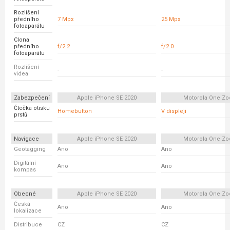
Rozlišení
předního
7 Mpx
25 Mpx
fotoaparátu
Clona
předního
f/2.2
f/2.0
fotoaparátu
Rozlišení
-
-
videa
Zabezpečení
Apple iPhone SE 2020
Motorola One Z
Čtečka otisku
Homebutton
V displeji
prstů
Navigace
Apple iPhone SE 2020
Motorola One Z
Geotagging
Ano
Ano
Digitální
Ano
Ano
kompas
Obecné
Apple iPhone SE 2020
Motorola One Z
Česká
Ano
Ano
lokalizace
Distribuce
CZ
CZ