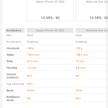
Apple iPhone SE 2020
Motorola One Z
14.489,- Kč
10.989,- K
Konstrukce
Apple iPhone SE 2020
Motorola One Z
Stav
Nový
Nový
Konstrukce
Dotyková
Dotyková
Hmotnost
148 g
190 g
Výška
138.4 mm
158,7 mm
Šířka
67.3 mm
75 mm
Hloubka
7.3 mm
8,8 mm
Odolné
Ano
Ne
(outdoor)
Typ odolnosti
IP67
-
Barva
Černá
Šedá
Notifikační
Ne
Ano
dioda