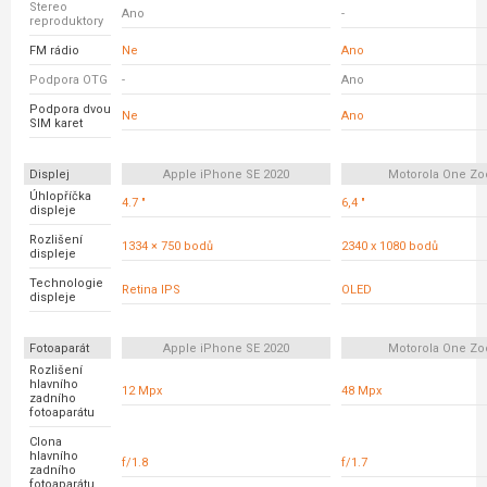
Stereo
Ano
-
reproduktory
FM rádio
Ne
Ano
Podpora OTG
-
Ano
Podpora dvou
Ne
Ano
SIM karet
Displej
Apple iPhone SE 2020
Motorola One Z
Úhlopříčka
4.7 "
6,4 "
displeje
Rozlišení
1334 × 750 bodů
2340 x 1080 bodů
displeje
Technologie
Retina IPS
OLED
displeje
Fotoaparát
Apple iPhone SE 2020
Motorola One Z
Rozlišení
hlavního
12 Mpx
48 Mpx
zadního
fotoaparátu
Clona
hlavního
f/1.8
f/1.7
zadního
fotoaparátu