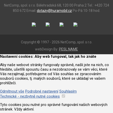
NetComp, spol. s r.o.
Bělehradská 68, 120 00 Praha 2
Tel.: +420 724
850 672
Email:
dotazy@huramobil.cz
Po-Pá 10-18 hod.
Copyright © 1997 - 2026 NetComp, spol. s r.o.
webDesign By:
PESL.NAME
Nastavení cookies: Aby web fungoval, tak jak ho znáte
Aby naše webové stránky fungovaly správně, našli jste na nich, co
hledáte, ušetřili spoustu času a nezobrazovaly se vám věci, které
Vás nezajímají, potřebujeme od Vás souhlas se zpracováním
souborů cookies, tj. malých souborů, které se ukládají ve vašem
prohlížeči.
Odmítnout vše
Podrobné nastavení
Souhlasím
Technické - nezbytně nutné cookies
Tyto cookies jsou nutné pro správné fungování našich webových
stránek. Vždy aktivní.