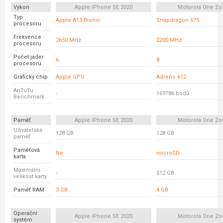
Výkon
Apple iPhone SE 2020
Motorola One Z
Typ
Apple A13 Bionic
Snapdragon 675
procesoru
Frekvence
2650 MHz
2200 MHz
procesoru
Počet jader
6
8
procesoru
Grafický chip
Apple GPU
Adreno 612
AnTuTu
-
169786 bodů
Benchmark
Paměť
Apple iPhone SE 2020
Motorola One Z
Uživatelská
128 GB
128 GB
paměť
Paměťová
Ne
microSD
karta
Maximální
-
512 GB
velikost karty
Paměť RAM
3 GB
4 GB
Operační
Apple iPhone SE 2020
Motorola One Z
systém