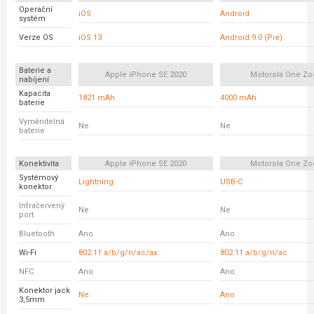
Operační
iOS
Android
systém
Verze OS
iOS 13
Android 9.0 (Pie)
Baterie a
Apple iPhone SE 2020
Motorola One Z
nabíjení
Kapacita
1821 mAh
4000 mAh
baterie
Vyměnitelná
Ne
Ne
baterie
Konektivita
Apple iPhone SE 2020
Motorola One Z
Systémový
Lightning
USB-C
konektor
Infračervený
Ne
Ne
port
Bluetooth
Ano
Ano
Wi-Fi
802.11 a/b/g/n/ac/ax
802.11 a/b/g/n/ac
NFC
Ano
Ano
Konektor jack
Ne
Ano
3,5mm