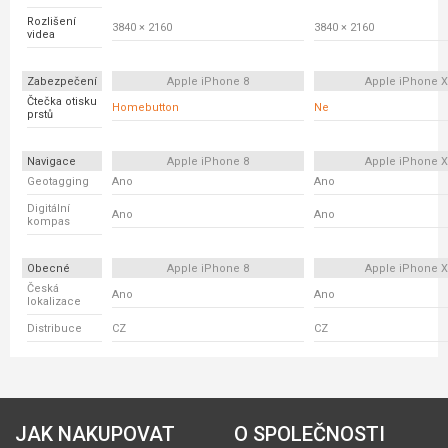
Rozlišení
3840 × 2160
3840 × 2160
videa
Zabezpečení
Apple iPhone 8
Apple iPhone 
Čtečka otisku
Homebutton
Ne
prstů
Navigace
Apple iPhone 8
Apple iPhone 
Geotagging
Ano
Ano
Digitální
Ano
Ano
kompas
Obecné
Apple iPhone 8
Apple iPhone 
Česká
Ano
Ano
lokalizace
Distribuce
CZ
CZ
JAK NAKUPOVAT
O SPOLEČNOSTI