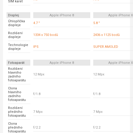
SIM karet
Displej
Apple iPhone 8
Apple iPhone 
Úhlopříčka
4.7 "
5.8 "
displeje
Rozlišení
1334 x 750 bodů
2436 x 1125 bodů
displeje
Technologie
IPS
SUPER AMOLED
displeje
Fotoaparát
Apple iPhone 8
Apple iPhone 
Rozlišení
hlavního
12 Mpx
12 Mpx
zadního
fotoaparátu
Clona
hlavního
f/1.8
f/1.8
zadního
fotoaparátu
Rozlišení
předního
7 Mpx
7 Mpx
fotoaparátu
Clona
předního
f/2.2
f/2.2
fotoaparátu