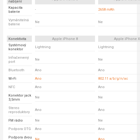
nabíjení
Kapacita
-
2658 mAh
baterie
Vyměnitelná
Ne
Ne
baterie
Konektivita
Apple iPhone 8
Apple iPhone 
Systémový
Lightning
Lightning
konektor
Infračervený
Ne
Ne
port
Bluetooth
Ano
Ano
Wi-Fi
Ano
802.11 a/b/g/n/ac
NFC
Ano
Ano
Konektor jack
Ne
Ne
3,5mm
Stereo
Ano
Ano
reproduktory
FM rádio
Ne
Ne
Podpora OTG
Ano
Ano
Podpora dvou
Ne
Ano