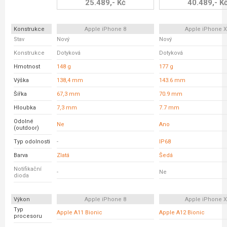
25.489,- Kč
40.489,- K
Konstrukce
Apple iPhone 8
Apple iPhone 
Stav
Nový
Nový
Konstrukce
Dotyková
Dotyková
Hmotnost
148 g
177 g
Výška
138,4 mm
143.6 mm
Šířka
67,3 mm
70.9 mm
Hloubka
7,3 mm
7.7 mm
Odolné
Ne
Ano
(outdoor)
Typ odolnosti
-
IP68
Barva
Zlatá
Šedá
Notifikační
-
Ne
dioda
Výkon
Apple iPhone 8
Apple iPhone 
Typ
Apple A11 Bionic
Apple A12 Bionic
procesoru