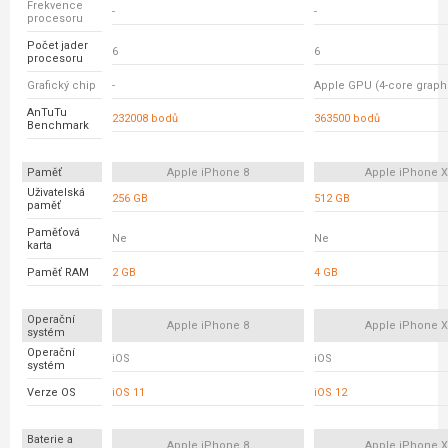
Frekvence
-
-
procesoru
Počet jader
6
6
procesoru
Grafický chip
-
Apple GPU (4-core graph
AnTuTu
232008 bodů
363500 bodů
Benchmark
Paměť
Apple iPhone 8
Apple iPhone 
Uživatelská
256 GB
512 GB
paměť
Paměťová
Ne
Ne
karta
Paměť RAM
2 GB
4 GB
Operační
Apple iPhone 8
Apple iPhone 
systém
Operační
iOS
iOS
systém
Verze OS
iOS 11
iOS 12
Baterie a
Apple iPhone 8
Apple iPhone 