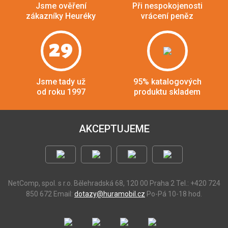
Jsme ověření
Při nespokojenosti
zákazníky Heuréky
vrácení peněz
29
Jsme tady už
95% katalogových
od roku 1997
produktu skladem
AKCEPTUJEME
NetComp, spol. s r.o.
Bělehradská 68, 120 00 Praha 2
Tel.: +420 724
850 672
Email:
dotazy@huramobil.cz
Po-Pá 10-18 hod.