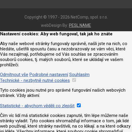
Copyright © 1997 - 2026 NetComp, spol. s r.o.
webDesign By:
PESL.NAME
Nastavení cookies: Aby web fungoval, tak jak ho znáte
Aby naše webové stránky fungovaly správně, našli jste na nich, co
hledáte, ušetřili spoustu času a nezobrazovaly se vám věci, které
Vás nezajímají, potřebujeme od Vás souhlas se zpracováním
souborů cookies, tj. malých souborů, které se ukládají ve vašem
prohlížeči.
Odmítnout vše
Podrobné nastavení
Souhlasím
Technické - nezbytně nutné cookies
Tyto cookies jsou nutné pro správné fungování našich webových
stránek. Vždy aktivní.
Statistické - abychom věděli co zlepšit
Čím víc lidí má statistické cookies zapnuté, tím lépe můžeme naše
stránky vyladit. Tyto cookies shromažďují informace o tom, jak lidé
web používají, které stránky navštívili, na co klikají. a na které odkazy
jsi klikla. Všechny informace, které soubory cookie shromažďují,