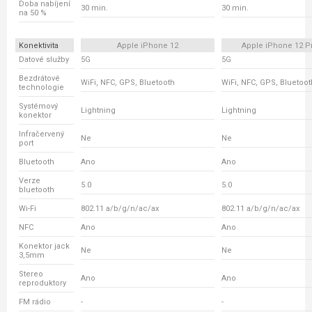
Doba nabíjení
30 min.
30 min.
na 50 %
Konektivita
Apple iPhone 12
Apple iPhone 12 P
Datové služby
5G
5G
Bezdrátové
WiFi, NFC, GPS, Bluetooth
WiFi, NFC, GPS, Bluetoot
technologie
Systémový
Lightning
Lightning
konektor
Infračervený
Ne
Ne
port
Bluetooth
Ano
Ano
Verze
5.0
5.0
bluetooth
Wi-Fi
802.11 a/b/g/n/ac/ax
802.11 a/b/g/n/ac/ax
NFC
Ano
Ano
Konektor jack
Ne
Ne
3,5mm
Stereo
Ano
Ano
reproduktory
FM rádio
-
-