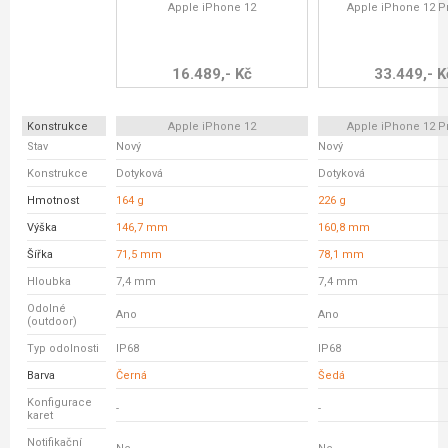
Apple iPhone 12
Apple iPhone 12 P
16.489,- Kč
33.449,- K
Konstrukce
Apple iPhone 12
Apple iPhone 12 P
Stav
Nový
Nový
Konstrukce
Dotyková
Dotyková
Hmotnost
164 g
226 g
Výška
146,7 mm
160,8 mm
Šířka
71,5 mm
78,1 mm
Hloubka
7,4 mm
7,4 mm
Odolné
Ano
Ano
(outdoor)
Typ odolnosti
IP68
IP68
Barva
Černá
Šedá
Konfigurace
-
-
karet
Notifikační