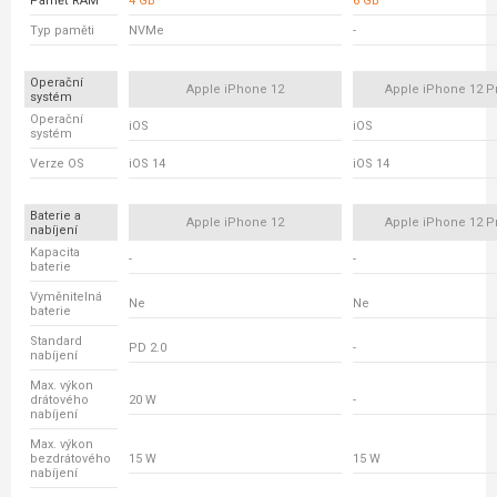
Paměť RAM
4 GB
6 GB
Typ paměti
NVMe
-
Operační
Apple iPhone 12
Apple iPhone 12 P
systém
Operační
iOS
iOS
systém
Verze OS
iOS 14
iOS 14
Baterie a
Apple iPhone 12
Apple iPhone 12 P
nabíjení
Kapacita
-
-
baterie
Vyměnitelná
Ne
Ne
baterie
Standard
PD 2.0
-
nabíjení
Max. výkon
drátového
20 W
-
nabíjení
Max. výkon
bezdrátového
15 W
15 W
nabíjení