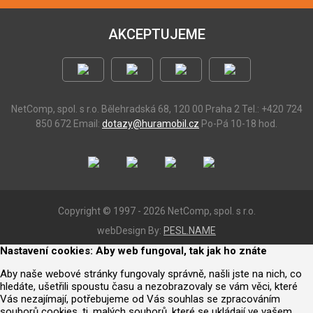
AKCEPTUJEME
NetComp, spol. s r.o.
Bělehradská 68, 120 00 Praha 2
Tel.: +420 724
850 672
Email:
dotazy@huramobil.cz
Po-Pá 10-18 hod.
Copyright © 1997 - 2026 NetComp, spol. s r.o.
webDesign By:
PESL.NAME
Nastavení cookies: Aby web fungoval, tak jak ho znáte
Aby naše webové stránky fungovaly správně, našli jste na nich, co
hledáte, ušetřili spoustu času a nezobrazovaly se vám věci, které
Vás nezajímají, potřebujeme od Vás souhlas se zpracováním
souborů cookies, tj. malých souborů, které se ukládají ve vašem