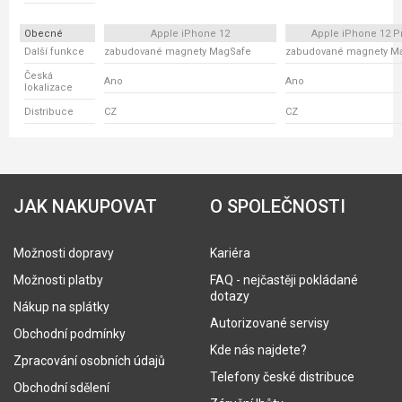
Obecné
Apple iPhone 12
Apple iPhone 12 P
Další funkce
zabudované magnety MagSafe
zabudované magnety M
Česká
Ano
Ano
lokalizace
Distribuce
CZ
CZ
JAK NAKUPOVAT
O SPOLEČNOSTI
Možnosti dopravy
Kariéra
Možnosti platby
FAQ - nejčastěji pokládané
dotazy
Nákup na splátky
Autorizované servisy
Obchodní podmínky
Kde nás najdete?
Zpracování osobních údajů
Telefony české distribuce
Obchodní sdělení