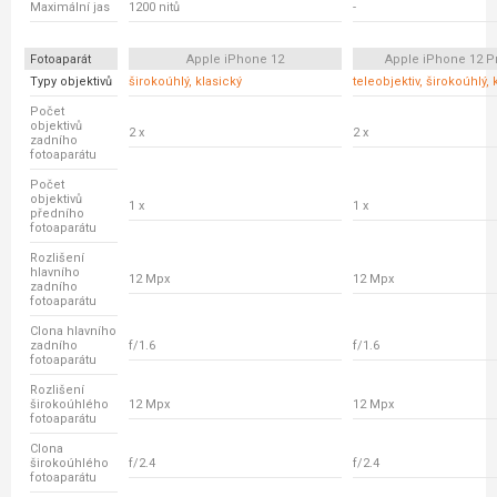
Maximální jas
1200 nitů
-
Fotoaparát
Apple iPhone 12
Apple iPhone 12 P
Typy objektivů
širokoúhlý, klasický
teleobjektiv, širokoúhlý, 
Počet
objektivů
2 x
2 x
zadního
fotoaparátu
Počet
objektivů
1 x
1 x
předního
fotoaparátu
Rozlišení
hlavního
12 Mpx
12 Mpx
zadního
fotoaparátu
Clona hlavního
zadního
f/1.6
f/1.6
fotoaparátu
Rozlišení
širokoúhlého
12 Mpx
12 Mpx
fotoaparátu
Clona
širokoúhlého
f/2.4
f/2.4
fotoaparátu