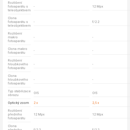
Rozlišení
fotoaparátu s
-
12 Mpx
teleobjektivem
Clona
fotoaparátu s
-
f/2.2
teleobjektivem
Rozlišení
makro
-
-
fotoaparátu
Clona makro
-
-
fotoaparátu
Rozlišení
hloubkového
-
-
fotoaparátu
Clona
hloubkového
-
-
fotoaparátu
Typ stabilizace
OIS
OIS
obrazu
Optický zoom
2 x
2,5 x
Rozlišení
předního
12 Mpx
12 Mpx
fotoaparátu
Clona
předního
f/2.2
f/2.2