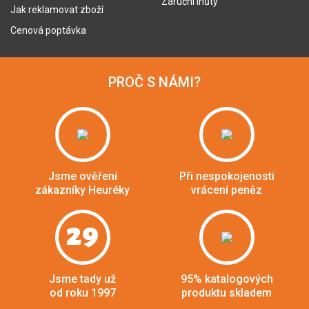
Záruční lhůty
Jak reklamovat zboží
Cenová poptávka
PROČ S NÁMI?
Jsme ověření
Při nespokojenosti
zákazníky Heuréky
vrácení peněz
29
Jsme tady už
95% katalogových
od roku 1997
produktu skladem