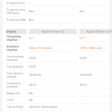
Podpora OTG
-
-
Podpora dvou
Ano
Ano
SIM karet
Podpora eSIM
Ano
-
Displej
Apple iPhone 12
Apple iPhone 12 P
Úhlopříčka
6.1 "
6.7 "
displeje
Rozlišení
2532 x 1170 bodů
2778 x 1284 bodů
displeje
Technologie
OLED
OLED
displeje
Typ displeje
OLED
-
Tvar výřezu v
Obdélník
Obdélník
displeji
Frekvence
60 Hz
60 Hz
displeje
Always On
Ne
-
LTPO
Ne
-
Typ ochrany
Ceramic Shield glass
-