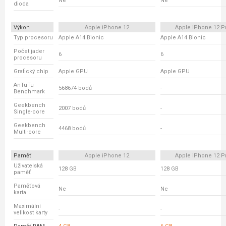
Ne
Ne
dioda
Výkon
Apple iPhone 12
Apple iPhone 12 P
Typ procesoru
Apple A14 Bionic
Apple A14 Bionic
Počet jader
6
6
procesoru
Grafický chip
Apple GPU
Apple GPU
AnTuTu
568674 bodů
-
Benchmark
Geekbench
2007 bodů
-
Single-core
Geekbench
4468 bodů
-
Multi-core
Paměť
Apple iPhone 12
Apple iPhone 12 P
Uživatelská
128 GB
128 GB
paměť
Paměťová
Ne
Ne
karta
Maximální
-
-
velikost karty