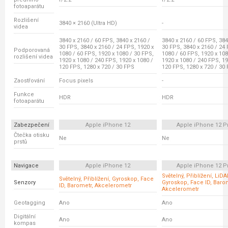
fotoaparátu
Rozlišení
3840 × 2160 (Ultra HD)
-
videa
3840 x 2160 / 60 FPS, 3840 x 2160 /
3840 x 2160 / 60 FPS, 384
30 FPS, 3840 x 2160 / 24 FPS, 1920 x
30 FPS, 3840 x 2160 / 24 
Podporovaná
1080 / 60 FPS, 1920 x 1080 / 30 FPS,
1080 / 60 FPS, 1920 x 108
rozlišení videa
1920 x 1080 / 240 FPS, 1920 x 1080 /
1920 x 1080 / 240 FPS, 19
120 FPS, 1280 x 720 / 30 FPS
120 FPS, 1280 x 720 / 30
Zaostřování
Focus pixels
-
Funkce
HDR
HDR
fotoaparátu
Zabezpečení
Apple iPhone 12
Apple iPhone 12 P
Čtečka otisku
Ne
Ne
prstů
Navigace
Apple iPhone 12
Apple iPhone 12 P
Světelný, Přiblížení, LiD
Světelný, Přiblížení, Gyroskop, Face
Senzory
Gyroskop, Face ID, Baro
ID, Barometr, Akcelerometr
Akcelerometr
Geotagging
Ano
Ano
Digitální
Ano
Ano
kompas