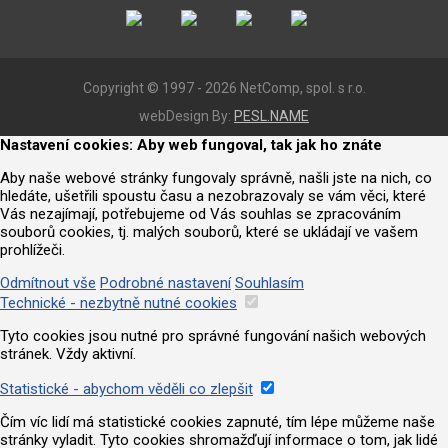
Copyright © 1997 - 2026 NetComp, spol. s r.o.
webDesign By:
PESL.NAME
Nastavení cookies: Aby web fungoval, tak jak ho znáte
Aby naše webové stránky fungovaly správně, našli jste na nich, co
hledáte, ušetřili spoustu času a nezobrazovaly se vám věci, které
Vás nezajímají, potřebujeme od Vás souhlas se zpracováním
souborů cookies, tj. malých souborů, které se ukládají ve vašem
prohlížeči.
Odmítnout vše
Podrobné nastavení
Souhlasím
Technické - nezbytně nutné cookies
Tyto cookies jsou nutné pro správné fungování našich webových
stránek. Vždy aktivní.
Statistické - abychom věděli co zlepšit
Čím víc lidí má statistické cookies zapnuté, tím lépe můžeme naše
stránky vyladit. Tyto cookies shromažďují informace o tom, jak lidé