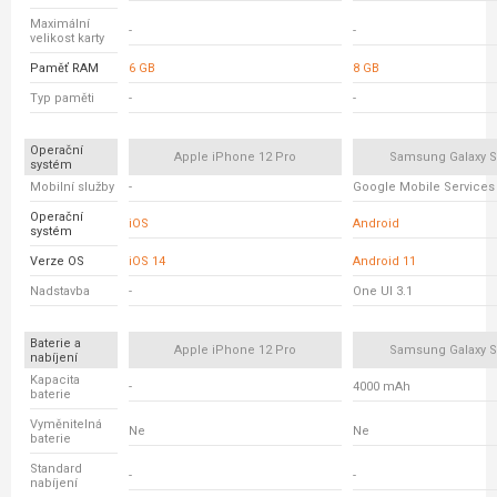
Maximální
-
-
velikost karty
Paměť RAM
6 GB
8 GB
Typ paměti
-
-
Operační
Apple iPhone 12 Pro
Samsung Galaxy S
systém
Mobilní služby
-
Google Mobile Services
Operační
iOS
Android
systém
Verze OS
iOS 14
Android 11
Nadstavba
-
One UI 3.1
Baterie a
Apple iPhone 12 Pro
Samsung Galaxy S
nabíjení
Kapacita
-
4000 mAh
baterie
Vyměnitelná
Ne
Ne
baterie
Standard
-
-
nabíjení