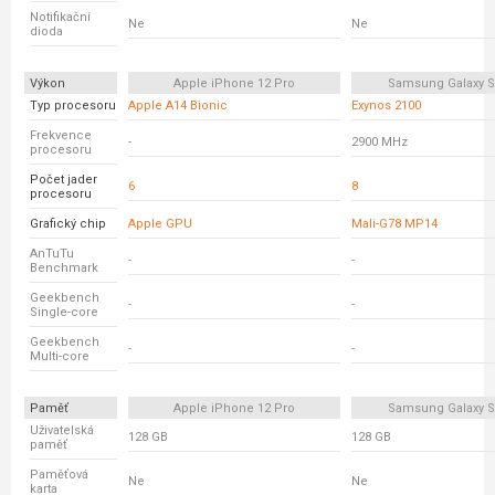
Notifikační
Ne
Ne
dioda
Výkon
Apple iPhone 12 Pro
Samsung Galaxy S
Typ procesoru
Apple A14 Bionic
Exynos 2100
Frekvence
-
2900 MHz
procesoru
Počet jader
6
8
procesoru
Grafický chip
Apple GPU
Mali-G78 MP14
AnTuTu
-
-
Benchmark
Geekbench
-
-
Single-core
Geekbench
-
-
Multi-core
Paměť
Apple iPhone 12 Pro
Samsung Galaxy S
Uživatelská
128 GB
128 GB
paměť
Paměťová
Ne
Ne
karta