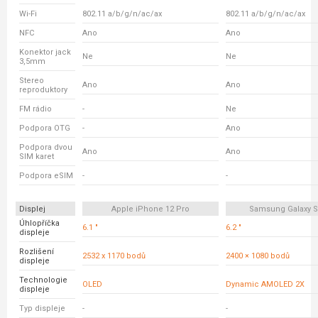
Wi-Fi
802.11 a/b/g/n/ac/ax
802.11 a/b/g/n/ac/ax
NFC
Ano
Ano
Konektor jack
Ne
Ne
3,5mm
Stereo
Ano
Ano
reproduktory
FM rádio
-
Ne
Podpora OTG
-
Ano
Podpora dvou
Ano
Ano
SIM karet
Podpora eSIM
-
-
Displej
Apple iPhone 12 Pro
Samsung Galaxy S
Úhlopříčka
6.1 "
6.2 "
displeje
Rozlišení
2532 x 1170 bodů
2400 × 1080 bodů
displeje
Technologie
OLED
Dynamic AMOLED 2X
displeje
Typ displeje
-
-