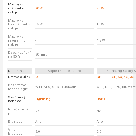
Max. výkon
drátového
20 W
25 W
nabíjení
Max. výkon
bezdrátového
15 W
15 W
nabíjení
Max. výkon
reverzního
-
4,5 W
nabíjení
Doba nabíjení
30 min.
-
na 50 %
Konektivita
Apple iPhone 12 Pro
Samsung Galaxy S
Datové služby
5G
GPRS, EDGE, 5G, 4G, 3G
Bezdrátové
WiFi, NFC, GPS, Bluetooth
WiFi, NFC, GPS, Bluetoot
technologie
Systémový
Lightning
USB-C
konektor
Infračervený
Ne
Ne
port
Bluetooth
Ano
Ano
Verze
5.0
5.0
bluetooth