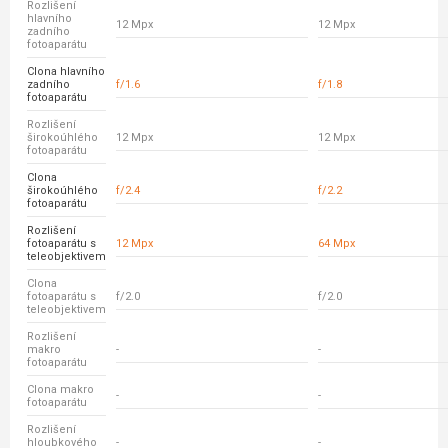
Rozlišení
hlavního
12 Mpx
12 Mpx
zadního
fotoaparátu
Clona hlavního
zadního
f/1.6
f/1.8
fotoaparátu
Rozlišení
širokoúhlého
12 Mpx
12 Mpx
fotoaparátu
Clona
širokoúhlého
f/2.4
f/2.2
fotoaparátu
Rozlišení
fotoaparátu s
12 Mpx
64 Mpx
teleobjektivem
Clona
fotoaparátu s
f/2.0
f/2.0
teleobjektivem
Rozlišení
makro
-
-
fotoaparátu
Clona makro
-
-
fotoaparátu
Rozlišení
hloubkového
-
-