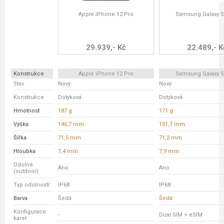
Apple iPhone 12 Pro
Samsung Galaxy S
29.939,- Kč
22.489,- K
Konstrukce
Apple iPhone 12 Pro
Samsung Galaxy S
Stav
Nový
Nový
Konstrukce
Dotyková
Dotyková
Hmotnost
187 g
171 g
Výška
146,7 mm
151,7 mm
Šířka
71,5 mm
71,2 mm
Hloubka
7,4 mm
7,9 mm
Odolné
Ano
Ano
(outdoor)
Typ odolnosti
IP68
IP68
Barva
Šedá
Šedá
Konfigurace
-
Dual SIM + eSIM
karet