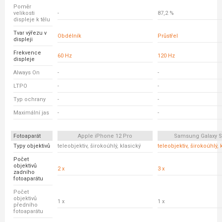
Poměr
velikosti
-
87,2 %
displeje k tělu
Tvar výřezu v
Obdélník
Průstřel
displeji
Frekvence
60 Hz
120 Hz
displeje
Always On
-
-
LTPO
-
-
Typ ochrany
-
-
Maximální jas
-
-
Fotoaparát
Apple iPhone 12 Pro
Samsung Galaxy S
Typy objektivů
teleobjektiv, širokoúhlý, klasický
teleobjektiv, širokoúhlý, 
Počet
objektivů
2 x
3 x
zadního
fotoaparátu
Počet
objektivů
1 x
1 x
předního
fotoaparátu