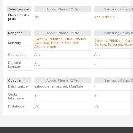
Zabezpečení
Apple iPhone 12 Pro
Samsung Galaxy S
Čtečka otisku
Ne
Ano, v displeji
prstů
Navigace
Apple iPhone 12 Pro
Samsung Galaxy S
Světelný, Přiblížení, LiDAR skener,
Světelný, Přiblížení, Gyr
Senzory
Gyroskop, Face ID, Barometr,
Dálkový, Barometr, Akce
Akcelerometr
Geotagging
Ano
Ano
Digitální
Ano
-
kompas
Obecné
Apple iPhone 12 Pro
Samsung Galaxy S
Další funkce
zabudované magnety MagSafe
-
Česká
Ano
Ano
lokalizace
Distribuce
CZ
CZ