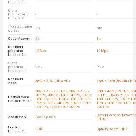
fotoaparátu
Clona
hloubkového
-
-
fotoaparátu
Typ stabilizace
OIS
OIS
obrazu
Optický zoom
2 x
3 x
Rozlišení
předního
12 Mpx
10 Mpx
fotoaparátu
Clona
předního
f/2.2
f/2.2
fotoaparátu
Rozlišení
3840 × 2160 (Ultra HD)
7680 × 4320 (8K Ultra HD)
videa
3840 x 2160 / 60 FPS, 3840 x 2160 /
7680 x 4320 / 24 FPS, 384
30 FPS, 3840 x 2160 / 24 FPS, 1920 x
60 FPS, 3840 x 2160 / 30 
Podporovaná
1080 / 60 FPS, 1920 x 1080 / 30 FPS,
1080 / 60 FPS, 1920 x 108
rozlišení videa
1920 x 1080 / 240 FPS, 1920 x 1080 /
1920 x 1080 / 240 FPS, 12
120 FPS, 1280 x 720 / 30 FPS
960 FPS
Ostření detekcí fázovéh
Zaostřování
Focus pixels
(PDAF)
Funkce
HDR
Optický zoom, HDR
fotoaparátu