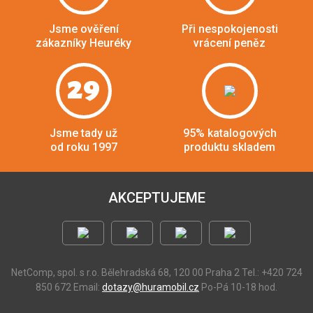
Jsme ověření
Při nespokojenosti
zákazníky Heuréky
vrácení peněz
29
Jsme tady už
95% katalogových
od roku 1997
produktu skladem
AKCEPTUJEME
NetComp, spol. s r.o.
Bělehradská 68, 120 00 Praha 2
Tel.: +420 724
850 672
Email:
dotazy@huramobil.cz
Po-Pá 10-18 hod.