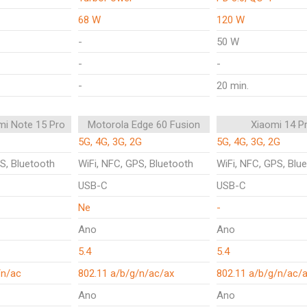
68 W
120 W
-
50 W
-
-
-
20 min.
mi Note 15 Pro
Motorola Edge 60 Fusion
Xiaomi 14 P
5G, 4G, 3G, 2G
5G, 4G, 3G, 2G
S, Bluetooth
WiFi, NFC, GPS, Bluetooth
WiFi, NFC, GPS, Blu
USB-C
USB-C
Ne
-
Ano
Ano
5.4
5.4
/n/ac
802.11 a/b/g/n/ac/ax
802.11 a/b/g/n/ac/
Ano
Ano