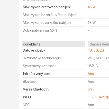
Max. výkon drátového nabíjení
45 W
Max. výkon bezdrátového nabíjení
-
Max. výkon reverzního nabíjení
18 W
Doba nabíjení na 50 %
-
Konektivita
Xiaomi Red
Datové služby
4G, 3G, 2G
Bezdrátové technologie
WiFi, NFC, GP
Systémový konektor
USB-C
Infračervený port
Ano
Bluetooth
Ano
Verze bluetooth
5.3
Wi-Fi
802.11 a/b/g
NFC
Ano