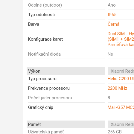
Odolné (outdoor)
Ano
Typ odolnosti
IP65
Barva
Černá
Dual SIM - Hy
Konfigurace karet
(SIM1 + SIM2
Paměťová kar
Notifikační dioda
Ne
Výkon
Xiaomi Red
Typ procesoru
Helio G200 Ul
Frekvence procesoru
2200 MHz
Počet jader procesoru
8
Grafický chip
Mali-G57 MC
Paměť
Xiaomi Red
Uživatelská paměť
256 GB