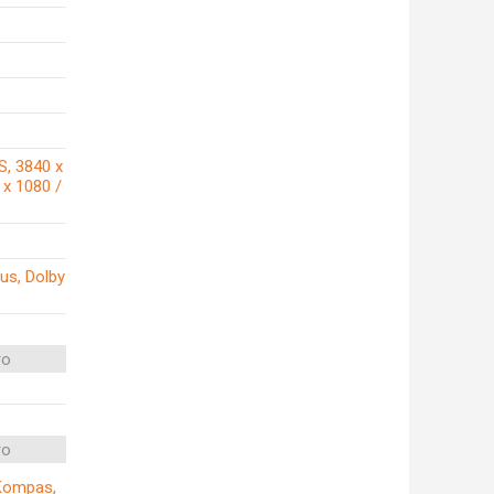
S, 3840 x
 x 1080 /
us, Dolby
ro
ro
, Kompas,