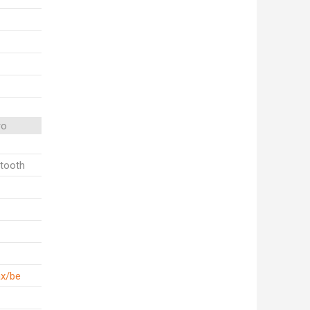
ro
etooth
ax/be