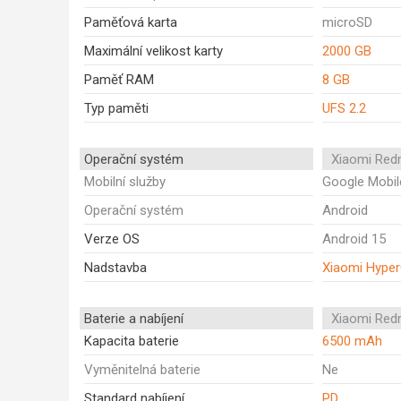
Paměťová karta
microSD
Maximální velikost karty
2000 GB
Paměť RAM
8 GB
Typ paměti
UFS 2.2
Operační systém
Xiaomi Red
Mobilní služby
Google Mobil
Operační systém
Android
Verze OS
Android 15
Nadstavba
Xiaomi Hype
Baterie a nabíjení
Xiaomi Red
Kapacita baterie
6500 mAh
Vyměnitelná baterie
Ne
Standard nabíjení
PD