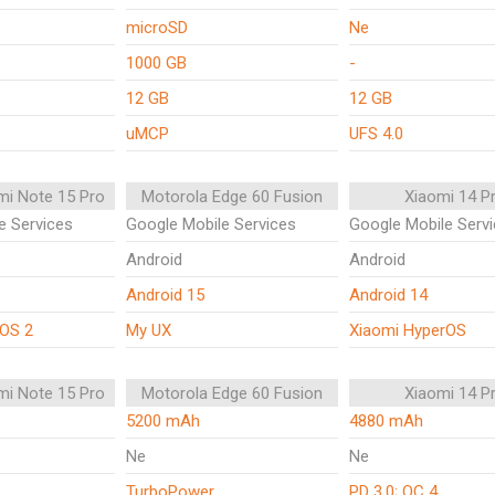
microSD
Ne
1000 GB
-
12 GB
12 GB
uMCP
UFS 4.0
mi Note 15 Pro
Motorola Edge 60 Fusion
Xiaomi 14 P
e Services
Google Mobile Services
Google Mobile Serv
Android
Android
Android 15
Android 14
rOS 2
My UX
Xiaomi HyperOS
mi Note 15 Pro
Motorola Edge 60 Fusion
Xiaomi 14 P
5200 mAh
4880 mAh
Ne
Ne
TurboPower
PD 3.0; QC 4