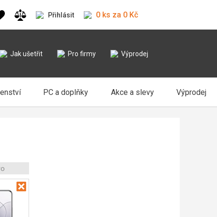
0 ks za 0 Kč
Přihlásit
Jak ušetřit
Pro firmy
Výprodej
šenství
PC a doplňky
Akce a slevy
Výprodej
ro