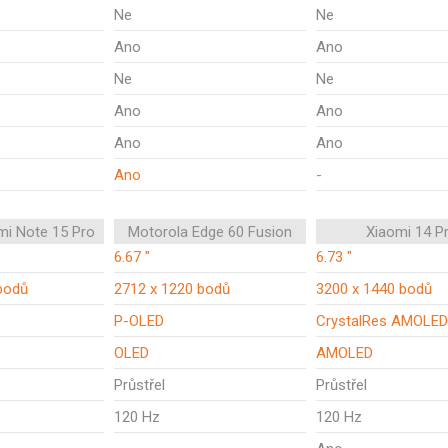
Ne
Ne
Ano
Ano
Ne
Ne
Ano
Ano
Ano
Ano
Ano
-
mi Note 15 Pro
Motorola Edge 60 Fusion
Xiaomi 14 P
6.67 "
6.73 "
bodů
2712 x 1220 bodů
3200 x 1440 bodů
P-OLED
CrystalRes AMOLED
OLED
AMOLED
Průstřel
Průstřel
120 Hz
120 Hz