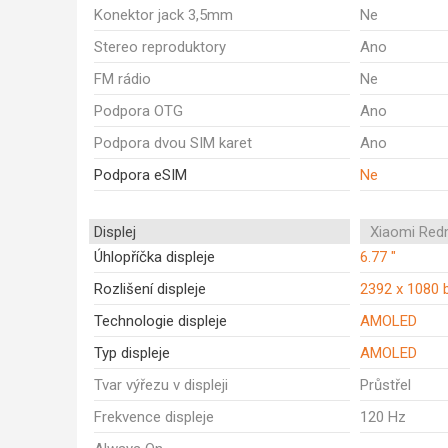
Konektor jack 3,5mm
Ne
Stereo reproduktory
Ano
FM rádio
Ne
Podpora OTG
Ano
Podpora dvou SIM karet
Ano
Podpora eSIM
Ne
Displej
Xiaomi Red
Úhlopříčka displeje
6.77 "
Rozlišení displeje
2392 x 1080 
Technologie displeje
AMOLED
Typ displeje
AMOLED
Tvar výřezu v displeji
Průstřel
Frekvence displeje
120 Hz