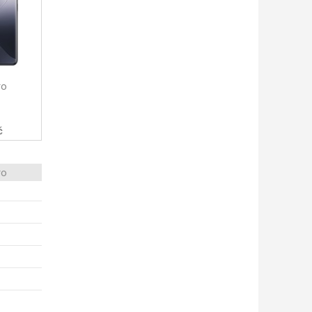
ro
č
ro