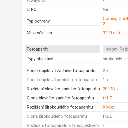
Always On
-
LTPO
Ne
Corning Goril
Typ ochrany
2
Maximální jas
3200 nitů
Fotoaparát
Xiaomi Red
Typy objektivů
širokoúhlý, kl
Počet objektivů zadního fotoaparátu
2 x
Počet objektivů předního fotoaparátu
1 x
Rozlišení hlavního zadního fotoaparátu
200 Mpx
Clona hlavního zadního fotoaparátu
f/1.7
Rozlišení širokoúhlého fotoaparátu
8 Mpx
Clona širokoúhlého fotoaparátu
f/2.2
Rozlišení fotoaparátu s teleobjektivem
-