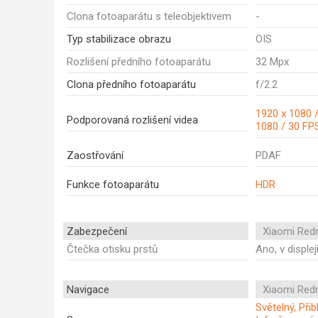
Clona fotoaparátu s teleobjektivem
-
Typ stabilizace obrazu
OIS
Rozlišení předního fotoaparátu
32 Mpx
Clona předního fotoaparátu
f/2.2
1920 x 1080 /
Podporovaná rozlišení videa
1080 / 30 FP
Zaostřování
PDAF
Funkce fotoaparátu
HDR
Zabezpečení
Xiaomi Red
Čtečka otisku prstů
Ano, v displej
Navigace
Xiaomi Red
Světelný, Při