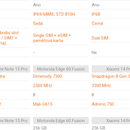
Ano
Ano
IP69/68MIL STD 810H
IP68
Šedá
Černá
bridní slot
Single SIM + eSIM +
 / SIM1 +
Dual SIM
paměťová karta
ta)
-
Ne
mi Note 15 Pro
Motorola Edge 60 Fusion
Xiaomi 14 P
tra
Dimensity 7300
Snapdragon 8 Gen 
2500 MHz
3300 MHz
8
8
2
Mali-G615
Adreno 750
mi Note 15 Pro
Motorola Edge 60 Fusion
Xiaomi 14 P
256 GB
256 GB