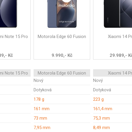
mi Note 15 Pro
Motorola Edge 60 Fusion
Xiaomi 14 P
89,- Kč
9.990,- Kč
29.989,- K
mi Note 15 Pro
Motorola Edge 60 Fusion
Xiaomi 14 P
Nový
Nový
Dotyková
Dotyková
178 g
223 g
161 mm
161,4 mm
73 mm
75,3 mm
7,95 mm
8,49 mm