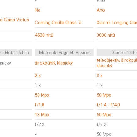
-
Ano
Ne
Ano
la Glass Victus
Corning Gorilla Glass 7i
Xiaomi Longjing Gla
4500 nitů
3000 nitů
mi Note 15 Pro
Motorola Edge 60 Fusion
Xiaomi 14 P
teleobjektiv, širokoúh
asický
širokoúhlý, klasický
klasický
2 x
3 x
1 x
1 x
50 Mpx
50 Mpx
f/1.8
f/1.4 - f/4.0
13 Mpx
50 Mpx
f/2.2
f/2.2
-
50 Mpx