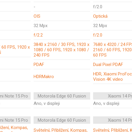
-
f/2.0
OIS
Optická
32 Mpx
32 Mpx
f/2.2
f/2.0
3840 x 2160 / 30 FPS, 1920 x
7680 x 4320 / 24 FP
 60 FPS, 1920 x
1080 / 60 FPS, 1920 x 1080 /
2160 / 60 FPS, 1920
S
240 FPS
60 FPS
PDAF
Dual Pixel PDAF
HDR, Xiaomi ProFoc
HDRMakro
Vision 4K video
mi Note 15 Pro
Motorola Edge 60 Fusion
Xiaomi 14 P
i
Ano, v displeji
Ano, v displeji
mi Note 15 Pro
Motorola Edge 60 Fusion
Xiaomi 14 P
blížení, Kompas,
Světelný, Přiblížení, Kompas,
Světelný, Přiblížení