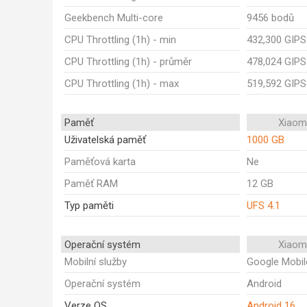
Geekbench Multi-core
9456 bodů
CPU Throttling (1h) - min
432,300 GIPS
CPU Throttling (1h) - průměr
478,024 GIPS
CPU Throttling (1h) - max
519,592 GIPS
Paměť
Xiaom
Uživatelská paměť
1000 GB
Paměťová karta
Ne
Paměť RAM
12 GB
Typ paměti
UFS 4.1
Operační systém
Xiaom
Mobilní služby
Google Mobil
Operační systém
Android
Verze OS
Android 16