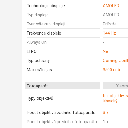
Technologie displeje
AMOLED
Typ displeje
AMOLED
Tvar výřezu v displeji
Průstřel
Frekvence displeje
144 Hz
Always On
-
LTPO
Ne
Typ ochrany
Corning Goril
Maximální jas
3500 nitů
Fotoaparát
Xiaom
teleobjektiv, 
Typy objektivů
klasický
Počet objektivů zadního fotoaparátu
3 x
Počet objektivů předního fotoaparátu
1 x