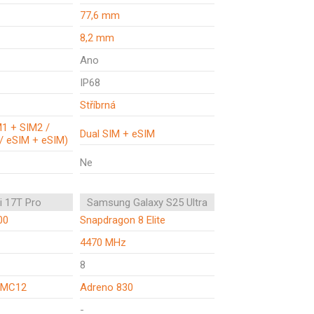
77,6 mm
8,2 mm
Ano
IP68
Stříbrná
M1 + SIM2 /
Dual SIM + eSIM
/ eSIM + eSIM)
Ne
i 17T Pro
Samsung Galaxy S25 Ultra
00
Snapdragon 8 Elite
4470 MHz
8
a MC12
Adreno 830
-