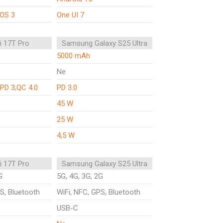
rOS 3
One UI 7
i 17T Pro
Samsung Galaxy S25 Ultra
5000 mAh
Ne
PD 3;QC 4.0
PD 3.0
45 W
25 W
4,5 W
i 17T Pro
Samsung Galaxy S25 Ultra
G
5G, 4G, 3G, 2G
S, Bluetooth
WiFi, NFC, GPS, Bluetooth
USB-C