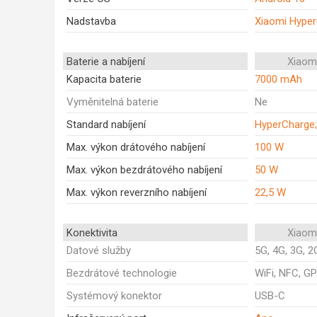
Nadstavba
Xiaomi Hype
Baterie a nabíjení
Xiaom
Kapacita baterie
7000 mAh
Vyměnitelná baterie
Ne
Standard nabíjení
HyperCharge;
Max. výkon drátového nabíjení
100 W
Max. výkon bezdrátového nabíjení
50 W
Max. výkon reverzního nabíjení
22,5 W
Konektivita
Xiaom
Datové služby
5G, 4G, 3G, 2
Bezdrátové technologie
WiFi, NFC, GP
Systémový konektor
USB-C