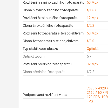
Rozlišení hlavního zadního fotoaparátu
50 Mpx
Clona hlavního zadního fotoaparátu
f/1.67
Rozlišení širokoúhlého fotoaparátu
12 Mpx
Clona širokoúhlého fotoaparátu
f/2.2
Rozlišení fotoaparátu s teleobjektivem
50 Mpx
Clona fotoaparátu s teleobjektivem
f/3.0
Typ stabilizace obrazu
Optická
Optický zoom
5 x
Rozlišení předního fotoaparátu
32 Mpx
Clona předního fotoaparátu
f/2.2
7680 x 4320 /
2160 / 60 FPS
Podporovaná rozlišení videa
120 FPS, 192
FPS