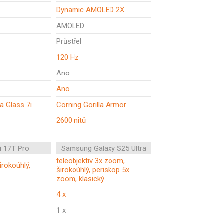
Dynamic AMOLED 2X
AMOLED
Průstřel
120 Hz
Ano
Ano
la Glass 7i
Corning Gorilla Armor
2600 nitů
i 17T Pro
Samsung Galaxy S25 Ultra
teleobjektiv 3x zoom,
širokoúhlý,
širokoúhlý, periskop 5x
zoom, klasický
4 x
1 x