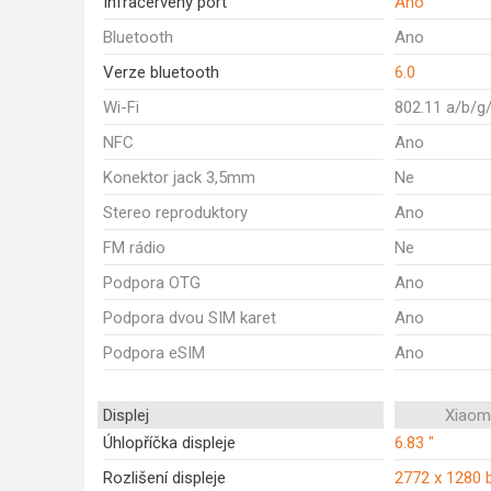
Infračervený port
Ano
Bluetooth
Ano
Verze bluetooth
6.0
Wi-Fi
802.11 a/b/g
NFC
Ano
Konektor jack 3,5mm
Ne
Stereo reproduktory
Ano
FM rádio
Ne
Podpora OTG
Ano
Podpora dvou SIM karet
Ano
Podpora eSIM
Ano
Displej
Xiaom
Úhlopříčka displeje
6.83 "
Rozlišení displeje
2772 x 1280 