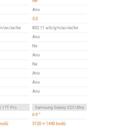
Ne
Ano
5.3
/n/ac/ax/be
802.11 a/b/g/n/ac/ax/be
Ano
Ne
Ano
Ne
Ano
Ano
Ano
i 17T Pro
Samsung Galaxy S25 Ultra
6.9 "
bodů
3120 × 1440 bodů