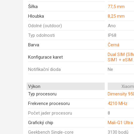
Šířka
77,5 mm
Hloubka
8,25 mm
Odolné (outdoor)
Ano
Typ odolnosti
IP68
Barva
Černá
Dual SIM (SI
Konfigurace karet
SIM1 + eSIM 
Notifikační dioda
Ne
Výkon
Xiaom
Typ procesoru
Dimensity 95
Frekvence procesoru
4210 MHz
Počet jader procesoru
8
Grafický chip
Mali-G1 Ultr
Geekbench Single-core
3130 bodů