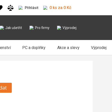
0 ks za 0 Kč
Přihlásit
Jak ušetřit
Pro firmy
Výprodej
šenství
PC a doplňky
Akce a slevy
Výprodej
dat