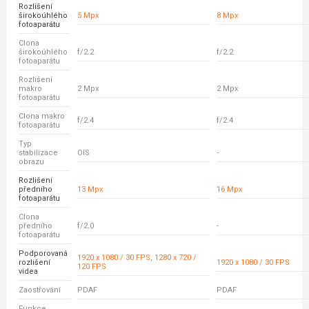
Rozlišení
širokoúhlého
5 Mpx
8 Mpx
fotoaparátu
Clona
širokoúhlého
f/2.2
f/2.2
fotoaparátu
Rozlišení
makro
2 Mpx
2 Mpx
fotoaparátu
Clona makro
f/2.4
f/2.4
fotoaparátu
Typ
stabilizace
OIS
-
obrazu
Rozlišení
předního
13 Mpx
16 Mpx
fotoaparátu
Clona
předního
f/2.0
-
fotoaparátu
Podporovaná
1920 x 1080 / 30 FPS, 1280 x 720 /
rozlišení
1920 x 1080 / 30 FPS
120 FPS
videa
Zaostřování
PDAF
PDAF
Funkce