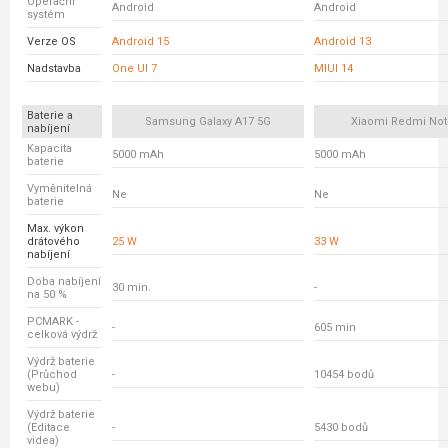
Operační
Android
Android
systém
Verze OS
Android 15
Android 13
Nadstavba
One UI 7
MIUI 14
Baterie a
Samsung Galaxy A17 5G
Xiaomi Redmi Not
nabíjení
Kapacita
5000 mAh
5000 mAh
baterie
Vyměnitelná
Ne
Ne
baterie
Max. výkon
drátového
25 W
33 W
nabíjení
Doba nabíjení
30 min.
-
na 50 %
PCMARK -
-
605 min
celková výdrž
Výdrž baterie
(Průchod
-
10454 bodů
webu)
Výdrž baterie
(Editace
-
5430 bodů
videa)