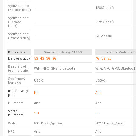
Výdrž baterie
-
12860 bodů
(Editace textu)
Výdrž baterie
(Editace
-
21946 bodů
fotek)
Výdrž baterie
-
9312 bodů
(Práce s daty)
Konektivita
Samsung Galaxy A17 5G
Xiaomi Redmi Not
Datové služby
5G, 4G, 3G, 2G
4G, 3G, 2G
Bezdrátové
WiFi, NFC, GPS, Bluetooth
WiFi, NFC, GPS, Bluetoot
technologie
Systémový
USB-C
USB-C
konektor
Infračervený
Ne
Ano
port
Bluetooth
Ano
Ano
Verze
5.3
5.1
bluetooth
Wi-Fi
802.11 a/b/g/n/ac
802.11 a/b/g/n/ac
NFC
Ano
Ano