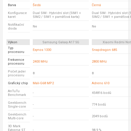
Barva
Šedá
Černá
Konfigurace
Dual SIM - Hybridní slot (SIM1 +
Dual SIM - Hybridní slot 
karet
SIM2 / SIM1 + paměťová karta)
SIM2 / SIM1 + paměťová k
Notifikační
Ne
Ne
dioda
Výkon
Samsung Galaxy A17 5G
Xiaomi Redmi Not
Typ
Exynos 1330
Snapdragon 685
procesoru
Frekvence
2400 MHz
2800 MHz
procesoru
Počet jader
8
8
procesoru
Grafický chip
Mali-G68 MP2
Adreno 610
AnTuTu
-
454816 bodů
Benchmark
Geekbench
-
774 bodů
Single-core
Geekbench
-
2049 bodů
Multi-core
3D Mark
Extreme ST
-
98,9 %