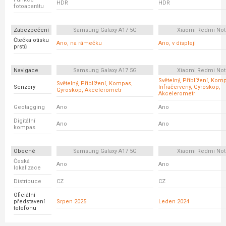
HDR
HDR
fotoaparátu
Zabezpečení
Samsung Galaxy A17 5G
Xiaomi Redmi Not
Čtečka otisku
Ano, na rámečku
Ano, v displeji
prstů
Navigace
Samsung Galaxy A17 5G
Xiaomi Redmi Not
Světelný, Přiblížení, Kom
Světelný, Přiblížení, Kompas,
Senzory
Infračervený, Gyroskop,
Gyroskop, Akcelerometr
Akcelerometr
Geotagging
Ano
Ano
Digitální
Ano
Ano
kompas
Obecné
Samsung Galaxy A17 5G
Xiaomi Redmi Not
Česká
Ano
Ano
lokalizace
Distribuce
CZ
CZ
Oficiální
představení
Srpen 2025
Leden 2024
telefonu