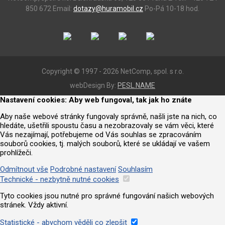
850 672
Email:
dotazy@huramobil.cz
Po-Pá 10-18 hod.
Copyright © 1997 - 2026 NetComp, spol. s r.o.
webDesign By:
PESL.NAME
Nastavení cookies: Aby web fungoval, tak jak ho znáte
Aby naše webové stránky fungovaly správně, našli jste na nich, co
hledáte, ušetřili spoustu času a nezobrazovaly se vám věci, které
Vás nezajímají, potřebujeme od Vás souhlas se zpracováním
souborů cookies, tj. malých souborů, které se ukládají ve vašem
prohlížeči.
Odmítnout vše
Podrobné nastavení
Souhlasím
Technické - nezbytně nutné cookies
Tyto cookies jsou nutné pro správné fungování našich webových
stránek. Vždy aktivní.
Statistické - abychom věděli co zlepšit