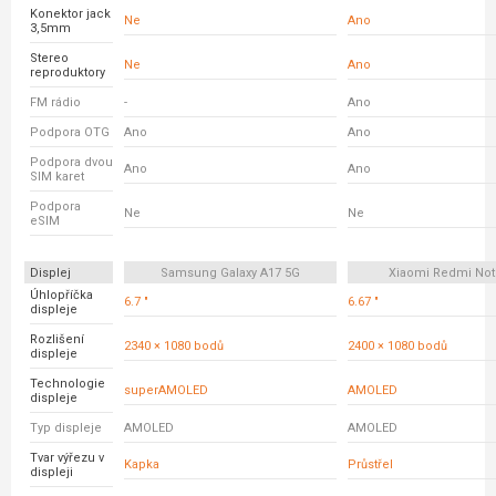
Konektor jack
Ne
Ano
3,5mm
Stereo
Ne
Ano
reproduktory
FM rádio
-
Ano
Podpora OTG
Ano
Ano
Podpora dvou
Ano
Ano
SIM karet
Podpora
Ne
Ne
eSIM
Displej
Samsung Galaxy A17 5G
Xiaomi Redmi Not
Úhlopříčka
6.7 "
6.67 "
displeje
Rozlišení
2340 × 1080 bodů
2400 × 1080 bodů
displeje
Technologie
superAMOLED
AMOLED
displeje
Typ displeje
AMOLED
AMOLED
Tvar výřezu v
Kapka
Průstřel
displeji