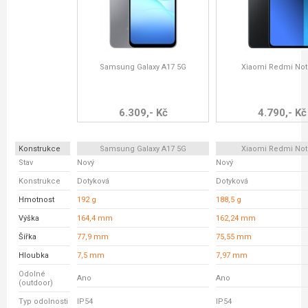
Samsung Galaxy A17 5G
Xiaomi Redmi Not
6.309,- Kč
4.790,- Kč
Konstrukce
Samsung Galaxy A17 5G
Xiaomi Redmi Not
Stav
Nový
Nový
Konstrukce
Dotyková
Dotyková
Hmotnost
192 g
188,5 g
Výška
164,4 mm
162,24 mm
Šířka
77,9 mm
75,55 mm
Hloubka
7,5 mm
7,97 mm
Odolné
Ano
Ano
(outdoor)
Typ odolnosti
IP54
IP54