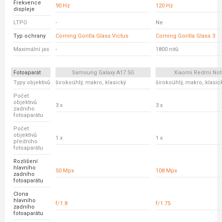
Frekvence
90 Hz
120 Hz
displeje
LTPO
-
Ne
Typ ochrany
Corning Gorilla Glass Victus
Corning Gorilla Glass 3
Maximální jas
-
1800 nitů
Fotoaparát
Samsung Galaxy A17 5G
Xiaomi Redmi Not
Typy objektivů
širokoúhlý, makro, klasický
širokoúhlý, makro, klasic
Počet
objektivů
3 x
3 x
zadního
fotoaparátu
Počet
objektivů
1 x
1 x
předního
fotoaparátu
Rozlišení
hlavního
50 Mpx
108 Mpx
zadního
fotoaparátu
Clona
hlavního
f/1.8
f/1.75
zadního
fotoaparátu