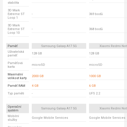
stabilita
3D Mark
Extreme ST
-
369 bodů
Loop 1
3D Mark
Extreme ST
-
368 bodů
Loop 10
Paměť
Samsung Galaxy A17 5G
Xiaomi Redmi Not
Uživatelská
128 GB
128 GB
paměť
Paměťová
microSD
microSD
karta
Maximální
2000 GB
1000 GB
velikost karty
Paměť RAM
4 GB
6 GB
Typ paměti
-
UFS 2.2
Operační
Samsung Galaxy A17 5G
Xiaomi Redmi Not
systém
Mobilní
Google Mobile Services
Google Mobile Services
služby