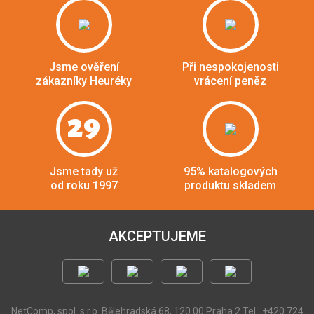
Jsme ověření
Při nespokojenosti
zákazníky Heuréky
vrácení peněz
29
Jsme tady už
95% katalogových
od roku 1997
produktu skladem
AKCEPTUJEME
NetComp, spol. s r.o.
Bělehradská 68, 120 00 Praha 2
Tel.: +420 724