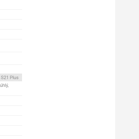
 S21 Plus
úhlý,