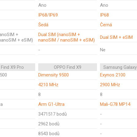
Ano
Ano
IP68/IP69
IP68
Šedá
Černá
nanoSIM +
Dual SIM (nanoSIM +
Dual SIM + eSIM
nanoSIM + eSIM)
nanoSIM / nanoSIM + eSIM)
-
Ne
Find X9 Pro
OPPO Find X9
Samsung Galaxy
9500
Dimensity 9500
Exynos 2100
4210 MHz
2900 MHz
8
8
ra
Arm G1-Ultra
Mali-G78 MP14
3471517 bodů
-
2962 bodů
-
8543 bodů
-