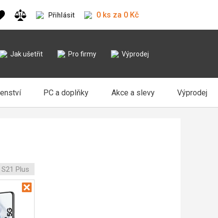
0 ks za 0 Kč
Přihlásit
Jak ušetřit
Pro firmy
Výprodej
šenství
PC a doplňky
Akce a slevy
Výprodej
 S21 Plus