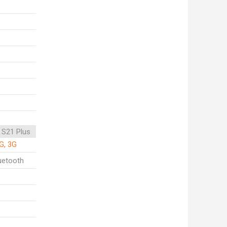
 S21 Plus
G, 3G
uetooth