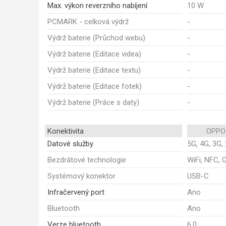
Max. výkon reverzního nabíjení
10 W
PCMARK - celková výdrž
-
Výdrž baterie (Průchod webu)
-
Výdrž baterie (Editace videa)
-
Výdrž baterie (Editace textu)
-
Výdrž baterie (Editace fotek)
-
Výdrž baterie (Práce s daty)
-
Konektivita
OPPO 
Datové služby
5G, 4G, 3G,
Bezdrátové technologie
WiFi, NFC, 
Systémový konektor
USB-C
Infračervený port
Ano
Bluetooth
Ano
Verze bluetooth
6.0