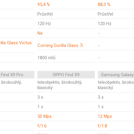
95,4 %
88,3 %
Průstřel
Průstřel
120 Hz
120 Hz
Ne
-
illa Glass Victus
Corning Gorilla Glass 7i
-
1800 nitů
-
Find X9 Pro
OPPO Find X9
Samsung Galaxy
, širokoúhlý,
teleobjektiv, širokoúhlý,
teleobjektiv, široko
klasický
klasický
3 x
3 x
1 x
1 x
50 Mpx
12 Mpx
f/1.6
f/1.8