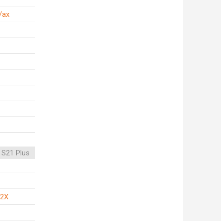
/ax
 S21 Plus
 2X