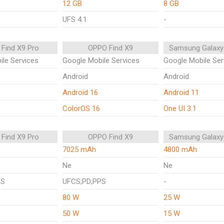
12 GB
8 GB
UFS 4.1
-
Find X9 Pro
OPPO Find X9
Samsung Galaxy
le Services
Google Mobile Services
Google Mobile Ser
Android
Android
Android 16
Android 11
ColorOS 16
One UI 3.1
Find X9 Pro
OPPO Find X9
Samsung Galaxy
7025 mAh
4800 mAh
Ne
Ne
PS
UFCS;PD;PPS
-
80 W
25 W
50 W
15 W