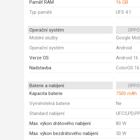
Paměť RAM
16 GB
Typ paměti
UFS 4.1
Operační systém
OPPO 
Mobilní služby
Google Mobi
Operační systém
Android
Verze OS
Android 16
Nadstavba
ColorOS 16
Baterie a nabíjení
OPPO 
Kapacita baterie
7500 mAh
Vyměnitelná baterie
Ne
Standard nabíjení
UFCS;PD;P
Max. výkon drátového nabíjení
80 W
Max. výkon bezdrátového nabíjení
50 W