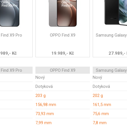
Find X9 Pro
OPPO Find X9
Samsung Galaxy
.989,- Kč
19.989,- Kč
27.989,-
Find X9 Pro
OPPO Find X9
Samsung Galaxy
Nový
Nový
Dotyková
Dotyková
203 g
202 g
156,98 mm
161,5 mm
73,93 mm
75,6 mm
7,99 mm
7,8 mm