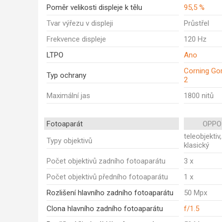
Poměr velikosti displeje k tělu
95,5 %
Tvar výřezu v displeji
Průstřel
Frekvence displeje
120 Hz
LTPO
Ano
Corning Gor
Typ ochrany
2
Maximální jas
1800 nitů
Fotoaparát
OPPO 
teleobjektiv
Typy objektivů
klasický
Počet objektivů zadního fotoaparátu
3 x
Počet objektivů předního fotoaparátu
1 x
Rozlišení hlavního zadního fotoaparátu
50 Mpx
Clona hlavního zadního fotoaparátu
f/1.5