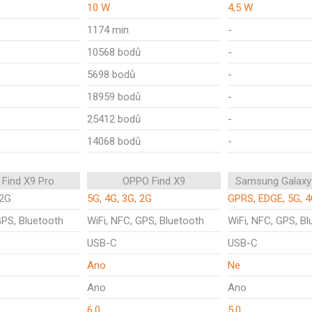
10 W
4,5 W
1174 min
-
10568 bodů
-
5698 bodů
-
18959 bodů
-
25412 bodů
-
14068 bodů
-
Find X9 Pro
OPPO Find X9
Samsung Galaxy
 2G
5G, 4G, 3G, 2G
GPRS, EDGE, 5G, 4
GPS, Bluetooth
WiFi, NFC, GPS, Bluetooth
WiFi, NFC, GPS, Bl
USB-C
USB-C
Ano
Ne
Ano
Ano
6.0
5.0