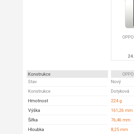
OPPO 
24
Konstrukce
OPPO 
Stav
Nový
Konstrukce
Dotyková
Hmotnost
224 g
Výška
161,26 mm
Šířka
76,46 mm
Hloubka
8,25 mm