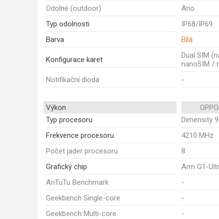
Odolné (outdoor)
Ano
Typ odolnosti
IP68/IP69
Barva
Bílá
Dual SIM (
Konfigurace karet
nanoSIM / 
Notifikační dioda
-
Výkon
OPPO 
Typ procesoru
Dimensity 
Frekvence procesoru
4210 MHz
Počet jader procesoru
8
Grafický chip
Arm G1-Ult
AnTuTu Benchmark
-
Geekbench Single-core
-
Geekbench Multi-core
-