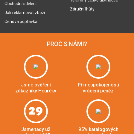
Telefony české distribuce
Obchodní sdělení
Záruční lhůty
Jak reklamovat zboží
Cenová poptávka
PROČ S NÁMI?
Jsme ověření
Při nespokojenosti
zákazníky Heuréky
vrácení peněz
29
Jsme tady už
95% katalogových