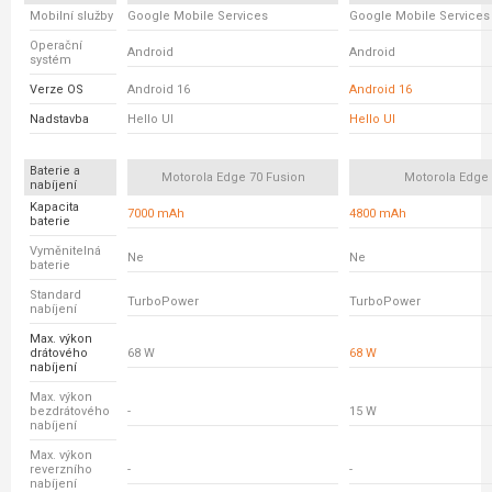
Mobilní služby
Google Mobile Services
Google Mobile Services
Operační
Android
Android
systém
Verze OS
Android 16
Android 16
Nadstavba
Hello UI
Hello UI
Baterie a
Motorola Edge 70 Fusion
Motorola Edge
nabíjení
Kapacita
7000 mAh
4800 mAh
baterie
Vyměnitelná
Ne
Ne
baterie
Standard
TurboPower
TurboPower
nabíjení
Max. výkon
drátového
68 W
68 W
nabíjení
Max. výkon
bezdrátového
-
15 W
nabíjení
Max. výkon
reverzního
-
-
nabíjení