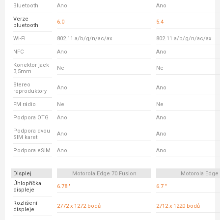
Bluetooth
Ano
Ano
Verze
6.0
5.4
bluetooth
Wi-Fi
802.11 a/b/g/n/ac/ax
802.11 a/b/g/n/ac/ax
NFC
Ano
Ano
Konektor jack
Ne
Ne
3,5mm
Stereo
Ano
Ano
reproduktory
FM rádio
Ne
Ne
Podpora OTG
Ano
Ano
Podpora dvou
Ano
Ano
SIM karet
Podpora eSIM
Ano
Ano
Displej
Motorola Edge 70 Fusion
Motorola Edge
Úhlopříčka
6.78 "
6.7 "
displeje
Rozlišení
2772 x 1272 bodů
2712 x 1220 bodů
displeje