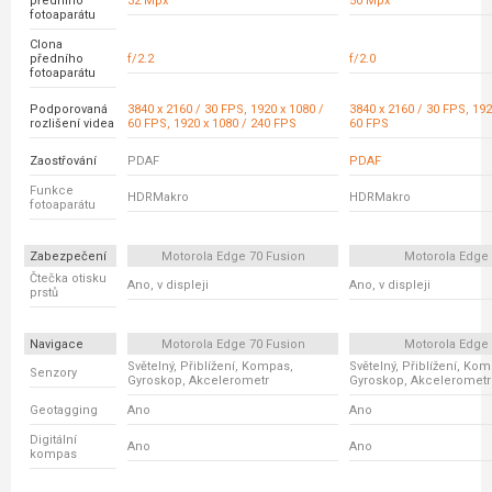
předního
32 Mpx
50 Mpx
fotoaparátu
Clona
předního
f/2.2
f/2.0
fotoaparátu
Podporovaná
3840 x 2160 / 30 FPS, 1920 x 1080 /
3840 x 2160 / 30 FPS, 192
rozlišení videa
60 FPS, 1920 x 1080 / 240 FPS
60 FPS
Zaostřování
PDAF
PDAF
Funkce
HDRMakro
HDRMakro
fotoaparátu
Zabezpečení
Motorola Edge 70 Fusion
Motorola Edge
Čtečka otisku
Ano, v displeji
Ano, v displeji
prstů
Navigace
Motorola Edge 70 Fusion
Motorola Edge
Světelný, Přiblížení, Kompas,
Světelný, Přiblížení, Ko
Senzory
Gyroskop, Akcelerometr
Gyroskop, Akcelerometr
Geotagging
Ano
Ano
Digitální
Ano
Ano
kompas