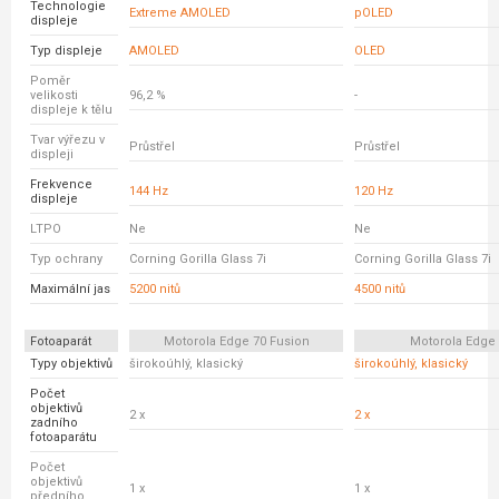
Technologie
Extreme AMOLED
pOLED
displeje
Typ displeje
AMOLED
OLED
Poměr
velikosti
96,2 %
-
displeje k tělu
Tvar výřezu v
Průstřel
Průstřel
displeji
Frekvence
144 Hz
120 Hz
displeje
LTPO
Ne
Ne
Typ ochrany
Corning Gorilla Glass 7i
Corning Gorilla Glass 7i
Maximální jas
5200 nitů
4500 nitů
Fotoaparát
Motorola Edge 70 Fusion
Motorola Edge
Typy objektivů
širokoúhlý, klasický
širokoúhlý, klasický
Počet
objektivů
2 x
2 x
zadního
fotoaparátu
Počet
objektivů
1 x
1 x
předního