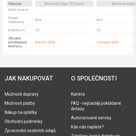
Obecné
Motorola Edge 70 Fusion
Motorola Edge
Další funkce
-
-
Česká
Ano
Ano
lokalizace
Distribuce
CZ
CZ
Oficiální
představení
Březen 2026
Listopad 2025
telefonu
JAK NAKUPOVAT
O SPOLEČNOSTI
Možnosti dopravy
Kariéra
Možnosti platby
FAQ - nejčastěji pokládané
dotazy
Nákup na splátky
Autorizované servisy
Obchodní podmínky
Kde nás najdete?
Zpracování osobních údajů