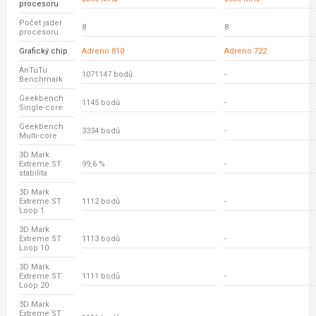
procesoru
Počet jader
8
8
procesoru
Grafický chip
Adreno 810
Adreno 722
AnTuTu
1071147 bodů
-
Benchmark
Geekbench
1145 bodů
-
Single-core
Geekbench
3334 bodů
-
Multi-core
3D Mark
Extreme ST
99,6 %
-
stabilita
3D Mark
Extreme ST
1112 bodů
-
Loop 1
3D Mark
Extreme ST
1113 bodů
-
Loop 10
3D Mark
Extreme ST
1111 bodů
-
Loop 20
3D Mark
Extreme ST