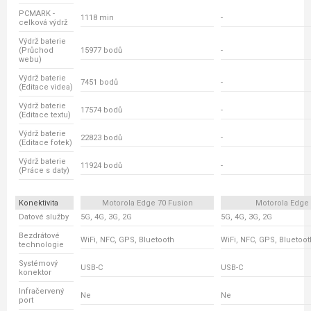
PCMARK -
1118 min
-
celková výdrž
Výdrž baterie
(Průchod
15977 bodů
-
webu)
Výdrž baterie
7451 bodů
-
(Editace videa)
Výdrž baterie
17574 bodů
-
(Editace textu)
Výdrž baterie
22823 bodů
-
(Editace fotek)
Výdrž baterie
11924 bodů
-
(Práce s daty)
Konektivita
Motorola Edge 70 Fusion
Motorola Edge
Datové služby
5G, 4G, 3G, 2G
5G, 4G, 3G, 2G
Bezdrátové
WiFi, NFC, GPS, Bluetooth
WiFi, NFC, GPS, Bluetoot
technologie
Systémový
USB-C
USB-C
konektor
Infračervený
Ne
Ne
port