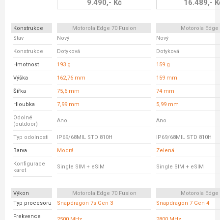
9.490,- Kč
16.489,- K
Konstrukce
Motorola Edge 70 Fusion
Motorola Edge
Stav
Nový
Nový
Konstrukce
Dotyková
Dotyková
Hmotnost
193 g
159 g
Výška
162,76 mm
159 mm
Šířka
75,6 mm
74 mm
Hloubka
7,99 mm
5,99 mm
Odolné
Ano
Ano
(outdoor)
Typ odolnosti
IP69/68MIL STD 810H
IP69/68MIL STD 810H
Barva
Modrá
Zelená
Konfigurace
Single SIM + eSIM
Single SIM + eSIM
karet
Výkon
Motorola Edge 70 Fusion
Motorola Edge
Typ procesoru
Snapdragon 7s Gen 3
Snapdragon 7 Gen 4
Frekvence
2500 MHz
2800 MHz