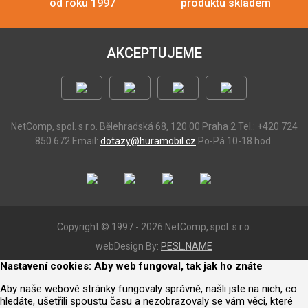
od roku 1997
produktu skladem
AKCEPTUJEME
NetComp, spol. s r.o.
Bělehradská 68, 120 00 Praha 2
Tel.: +420 724
850 672
Email:
dotazy@huramobil.cz
Po-Pá 10-18 hod.
Copyright © 1997 - 2026 NetComp, spol. s r.o.
webDesign By:
PESL.NAME
Nastavení cookies: Aby web fungoval, tak jak ho znáte
Aby naše webové stránky fungovaly správně, našli jste na nich, co
hledáte, ušetřili spoustu času a nezobrazovaly se vám věci, které