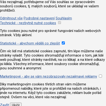
Vás nezajímají, potřebujeme od Vás souhlas se zpracováním
souborů cookies, tj. malých souborů, které se ukládají ve vašem
prohlížeči.
Odmítnout vše
Podrobné nastavení
Souhlasím
Technické - nezbytně nutné cookies
Tyto cookies jsou nutné pro správné fungování našich webových
stránek. Vždy aktivní.
Statistické - abychom věděli co zlepšit
Čím víc lidí má statistické cookies zapnuté, tím lépe můžeme naše
stránky vyladit. Tyto cookies shromažďují informace o tom, jak lidé
web používají, které stránky navštívili, na co klikají. a na které odkazy
jsi klikla. Všechny informace, které soubory cookie shromažďují,
jsou souhrnné a anonymní.
Marketingové - aby se vám nezobrazovaly nezajímavé reklamy
Díky marketingovým cookies třetích stran vám můžeme
připomenout nabídky, které jste si prohlíželi na našich stránkách, i
jinde na internetu. Když tyto cookies zakážete, reklam bude pořád
stejně. Ovšem na věci, které vás nezajímají.
Zavřít
Uložit