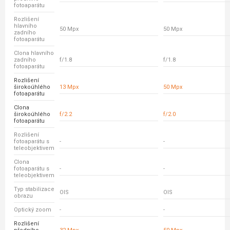
fotoaparátu
Rozlišení
hlavního
50 Mpx
50 Mpx
zadního
fotoaparátu
Clona hlavního
zadního
f/1.8
f/1.8
fotoaparátu
Rozlišení
širokoúhlého
13 Mpx
50 Mpx
fotoaparátu
Clona
širokoúhlého
f/2.2
f/2.0
fotoaparátu
Rozlišení
fotoaparátu s
-
-
teleobjektivem
Clona
fotoaparátu s
-
-
teleobjektivem
Typ stabilizace
OIS
OIS
obrazu
Optický zoom
-
-
Rozlišení