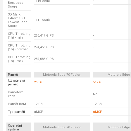
1116 bodů
-
Best Loop
Score
3D Mark
Extreme ST
1111 bodů
-
Lowest Loop
Score
CPU Throttling
266,417 GIPS
-
(1h) - min
CPU Throttling
274,456 GIPS
-
(1h) - průměr
CPU Throttling
287,088 GIPS
-
(1h) - max
Paměť
Motorola Edge 70 Fusion
Motorola Edge
Uživatelská
256 GB
512 GB
paměť
Paměťová
-
Ne
karta
Paměť RAM
12 GB
12 GB
Typ paměti
uMCP
uMCP
Operační
Motorola Edge 70 Fusion
Motorola Edge
systém