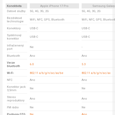
Konektivita
Apple iPhone 17 Pro
Samsung Galaxy
Datové služby
5G, 4G, 3G, 2G
5G, 4G, 3G, 2G
Bezdrátové
WiFi, NFC, GPS, Bluetooth
WiFi, NFC, GPS, Bluetoot
technologie
Konektory
USB-C
USB-C
Systémový
USB-C
USB-C
konektor
Infračervený
Ne
-
port
Bluetooth
Ano
Ano
Verze
6.0
5.3
bluetooth
Wi-Fi
802.11 a/b/g/n/ac/ax/be
802.11 a/b/g/n/ac/ax
NFC
Ano
Ano
Konektor jack
Ne
Ne
3,5mm
Stereo
Ano
Ano
reproduktory
FM rádio
Ne
Ne
Podpora OTG
Ne
Ano