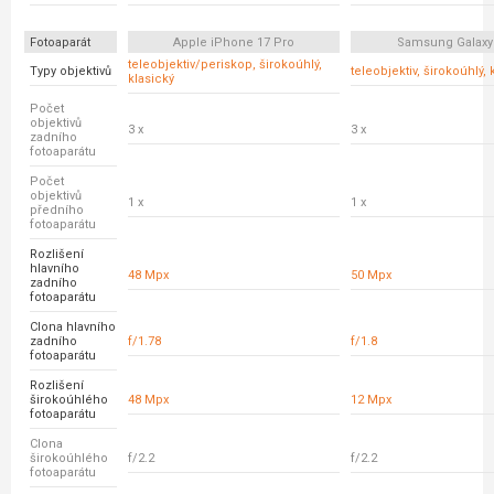
Fotoaparát
Apple iPhone 17 Pro
Samsung Galaxy
teleobjektiv/periskop, širokoúhlý,
Typy objektivů
teleobjektiv, širokoúhlý, 
klasický
Počet
objektivů
3 x
3 x
zadního
fotoaparátu
Počet
objektivů
1 x
1 x
předního
fotoaparátu
Rozlišení
hlavního
48 Mpx
50 Mpx
zadního
fotoaparátu
Clona hlavního
zadního
f/1.78
f/1.8
fotoaparátu
Rozlišení
širokoúhlého
48 Mpx
12 Mpx
fotoaparátu
Clona
širokoúhlého
f/2.2
f/2.2
fotoaparátu