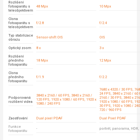
Rozlišení
fotoaparátu s
48 Mpx
10 Mpx
teleobjektivem
Clona
fotoaparátu s
f/2.8
f/2.4
teleobjektivem
Typ stabilizace
Sensor-shift OIS
OIS
obrazu
Optický zoom
8 x
3 x
Rozlišení
předního
18 Mpx
12 Mpx
fotoaparátu
Clona
předního
f/1.9
f/2.2
fotoaparátu
7680 x 4320 / 30 FPS, 768
24 FPS, 3840 x 2160 / 60 
3840 x 2160 / 60 FPS, 3840 x 2160 /
Podporovaná
2160 / 30 FPS, 3840 x 216
120 FPS, 1920 x 1080 / 60 FPS, 1920 x
rozlišení videa
1920 x 1080 / 60 FPS, 192
1080 / 240 FPS
30 FPS, 1920 x 1080 / 240
720 / 960 FPS
Zaostřování
Dual pixel PDAF
Dual Pixel PDAF
Funkce
-
portrét, panorama, HDR,
fotoaparátu