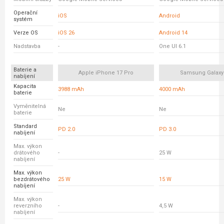
Operační
iOS
Android
systém
Verze OS
iOS 26
Android 14
Nadstavba
-
One UI 6.1
Baterie a
Apple iPhone 17 Pro
Samsung Galaxy
nabíjení
Kapacita
3988 mAh
4000 mAh
baterie
Vyměnitelná
Ne
Ne
baterie
Standard
PD 2.0
PD 3.0
nabíjení
Max. výkon
drátového
-
25 W
nabíjení
Max. výkon
bezdrátového
25 W
15 W
nabíjení
Max. výkon
reverzního
-
4,5 W
nabíjení