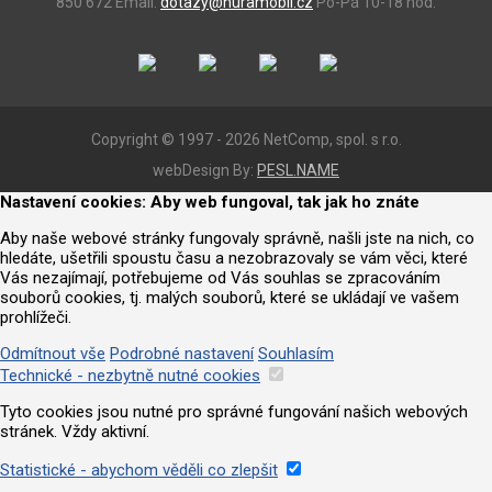
850 672
Email:
dotazy@huramobil.cz
Po-Pá 10-18 hod.
Copyright © 1997 - 2026 NetComp, spol. s r.o.
webDesign By:
PESL.NAME
Nastavení cookies: Aby web fungoval, tak jak ho znáte
Aby naše webové stránky fungovaly správně, našli jste na nich, co
hledáte, ušetřili spoustu času a nezobrazovaly se vám věci, které
Vás nezajímají, potřebujeme od Vás souhlas se zpracováním
souborů cookies, tj. malých souborů, které se ukládají ve vašem
prohlížeči.
Odmítnout vše
Podrobné nastavení
Souhlasím
Technické - nezbytně nutné cookies
Tyto cookies jsou nutné pro správné fungování našich webových
stránek. Vždy aktivní.
Statistické - abychom věděli co zlepšit