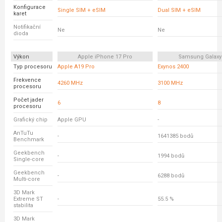
Konfigurace
Single SIM + eSIM
Dual SIM + eSIM
karet
Notifikační
Ne
Ne
dioda
Výkon
Apple iPhone 17 Pro
Samsung Galaxy
Typ procesoru
Apple A19 Pro
Exynos 2400
Frekvence
4260 MHz
3100 MHz
procesoru
Počet jader
6
8
procesoru
Grafický chip
Apple GPU
-
AnTuTu
-
1641385 bodů
Benchmark
Geekbench
-
1994 bodů
Single-core
Geekbench
-
6288 bodů
Multi-core
3D Mark
Extreme ST
-
55.5 %
stabilita
3D Mark