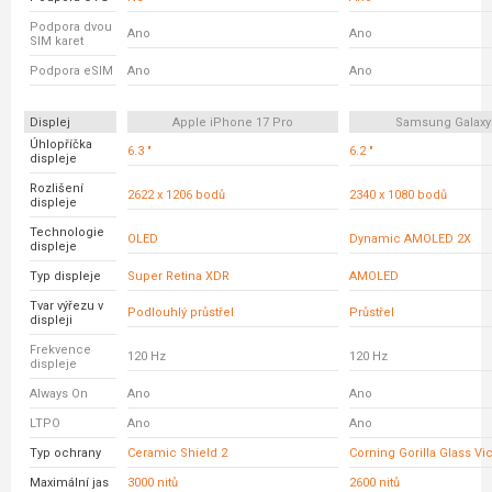
Podpora dvou
Ano
Ano
SIM karet
Podpora eSIM
Ano
Ano
Displej
Apple iPhone 17 Pro
Samsung Galaxy
Úhlopříčka
6.3 "
6.2 "
displeje
Rozlišení
2622 x 1206 bodů
2340 x 1080 bodů
displeje
Technologie
OLED
Dynamic AMOLED 2X
displeje
Typ displeje
Super Retina XDR
AMOLED
Tvar výřezu v
Podlouhlý průstřel
Průstřel
displeji
Frekvence
120 Hz
120 Hz
displeje
Always On
Ano
Ano
LTPO
Ano
Ano
Typ ochrany
Ceramic Shield 2
Corning Gorilla Glass Vic
Maximální jas
3000 nitů
2600 nitů