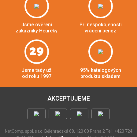
Jsme ověření
Při nespokojenosti
zákazníky Heuréky
vrácení peněz
29
Jsme tady už
95% katalogových
od roku 1997
produktu skladem
AKCEPTUJEME
NetComp, spol. s r.o.
Bělehradská 68, 120 00 Praha 2
Tel.: +420 724