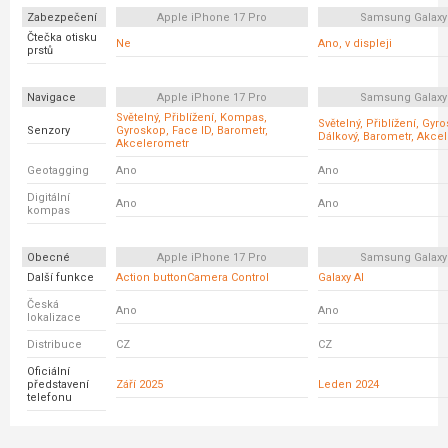
Zabezpečení
Apple iPhone 17 Pro
Samsung Galaxy
Čtečka otisku
Ne
Ano, v displeji
prstů
Navigace
Apple iPhone 17 Pro
Samsung Galaxy
Světelný, Přiblížení, Kompas,
Světelný, Přiblížení, Gyr
Senzory
Gyroskop, Face ID, Barometr,
Dálkový, Barometr, Akce
Akcelerometr
Geotagging
Ano
Ano
Digitální
Ano
Ano
kompas
Obecné
Apple iPhone 17 Pro
Samsung Galaxy
Další funkce
Action buttonCamera Control
Galaxy AI
Česká
Ano
Ano
lokalizace
Distribuce
CZ
CZ
Oficiální
představení
Září 2025
Leden 2024
telefonu