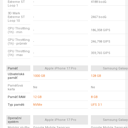
Extreme ST
-
4188 bodů
Loop 1
3D Mark
Extreme ST
-
2467 bodů
Loop 10
CPU Throttling
-
186,358 GIPS
(1h) - min
CPU Throttling
-
246,798 GIPS
(1h) - průměr
CPU Throttling
-
359,765 GIPS
(1h) - max
Paměť
Apple iPhone 17 Pro
Samsung Galaxy
Uživatelská
1000 GB
128 GB
paměť
Paměťová
Ne
Ne
karta
Paměť RAM
12 GB
8 GB
Typ paměti
NVMe
UFS 3.1
Operační
Apple iPhone 17 Pro
Samsung Galaxy
systém
Mobilní služby
Google Mobile Services
Google Mobile Services