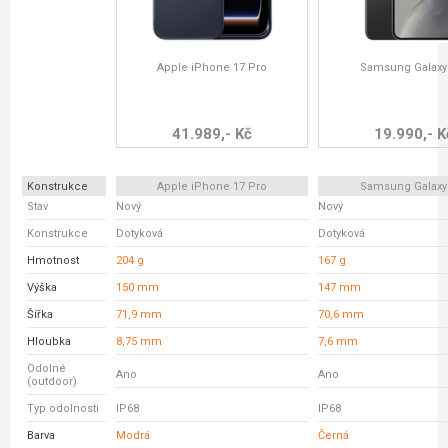
Apple iPhone 17 Pro
Samsung Galaxy
41.989,- Kč
19.990,- K
Konstrukce
Apple iPhone 17 Pro
Samsung Galaxy
Stav
Nový
Nový
Konstrukce
Dotyková
Dotyková
Hmotnost
204 g
167 g
Výška
150 mm
147 mm
Šířka
71,9 mm
70,6 mm
Hloubka
8,75 mm
7,6 mm
Odolné
Ano
Ano
(outdoor)
Typ odolnosti
IP68
IP68
Barva
Modrá
Černá