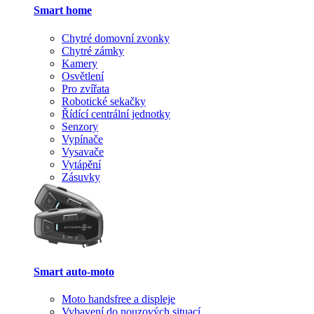
Smart home
Chytré domovní zvonky
Chytré zámky
Kamery
Osvětlení
Pro zvířata
Robotické sekačky
Řídící centrální jednotky
Senzory
Vypínače
Vysavače
Vytápění
Zásuvky
Smart auto-moto
Moto handsfree a displeje
Vybavení do nouzových situací