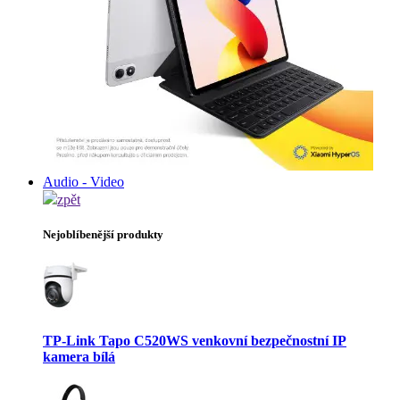
Audio - Video
zpět
Nejoblíbenější produkty
TP-Link Tapo C520WS venkovní bezpečnostní IP
kamera bílá