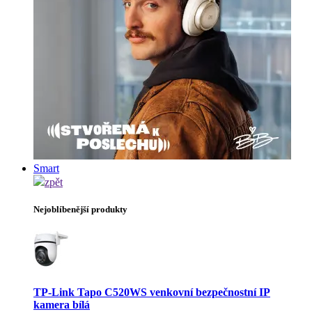
Smart
zpět
Nejoblíbenější produkty
TP-Link Tapo C520WS venkovní bezpečnostní IP
kamera bílá