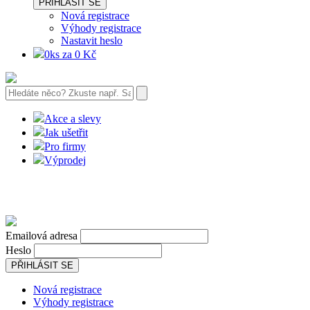
PŘIHLÁSIT SE
Nová registrace
Výhody registrace
Nastavit heslo
0ks za 0 Kč
Akce a slevy
Jak ušetřit
Pro firmy
Výprodej
Emailová adresa
Heslo
PŘIHLÁSIT SE
Nová registrace
Výhody registrace