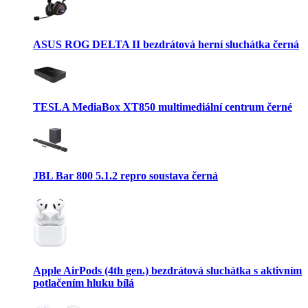
ASUS ROG DELTA II bezdrátová herní sluchátka černá
TESLA MediaBox XT850 multimediální centrum černé
JBL Bar 800 5.1.2 repro soustava černá
Apple AirPods (4th gen.) bezdrátová sluchátka s aktivním
potlačením hluku bílá