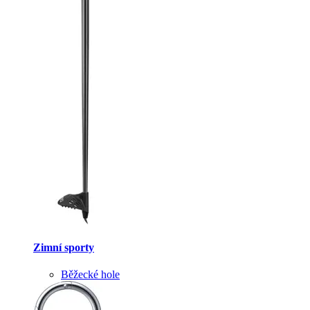
Zimní sporty
Běžecké hole