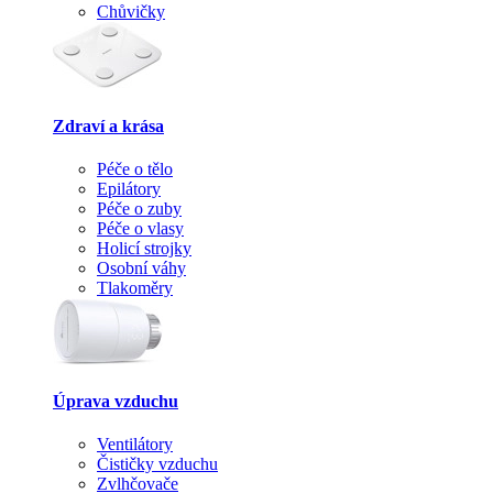
Chůvičky
Zdraví a krása
Péče o tělo
Epilátory
Péče o zuby
Péče o vlasy
Holicí strojky
Osobní váhy
Tlakoměry
Úprava vzduchu
Ventilátory
Čističky vzduchu
Zvlhčovače