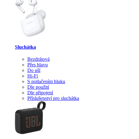
Sluchátka
Bezdrátová
Přes hlavu
Do uší
Hi-Fi
S potlačením hluku
Dle použití
Dle připojení
Příslušenství pro sluchátka