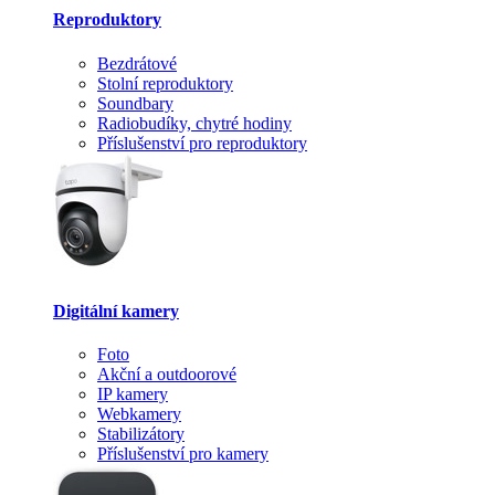
Reproduktory
Bezdrátové
Stolní reproduktory
Soundbary
Radiobudíky, chytré hodiny
Příslušenství pro reproduktory
Digitální kamery
Foto
Akční a outdoorové
IP kamery
Webkamery
Stabilizátory
Příslušenství pro kamery