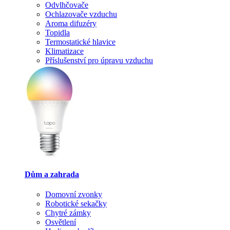
Odvlhčovače
Ochlazovače vzduchu
Aroma difuzéry
Topidla
Termostatické hlavice
Klimatizace
Příslušenství pro úpravu vzduchu
Dům a zahrada
Domovní zvonky
Robotické sekačky
Chytré zámky
Osvětlení