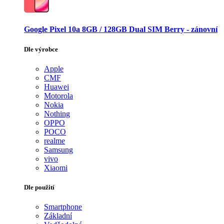
Google Pixel 10a 8GB / 128GB Dual SIM Berry - zánovní
Dle výrobce
Apple
CMF
Huawei
Motorola
Nokia
Nothing
OPPO
POCO
realme
Samsung
vivo
Xiaomi
Dle použití
Smartphone
Základní