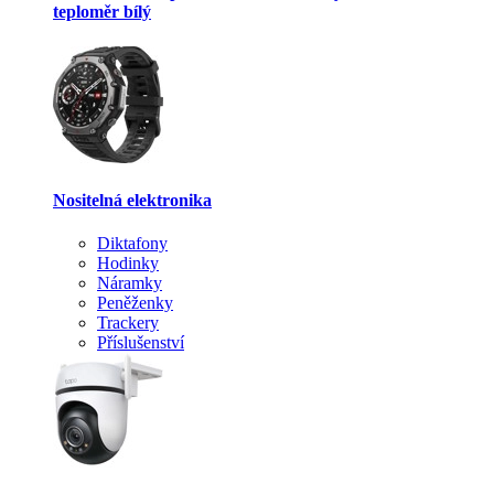
teploměr bílý
Nositelná elektronika
Diktafony
Hodinky
Náramky
Peněženky
Trackery
Příslušenství