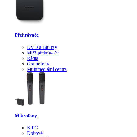
Přehrávače
DVD a Blu-ray
MP3 přehrávače
Rádia
Gramofony
Multimediální centra
Mikrofony
K PC
Drátové