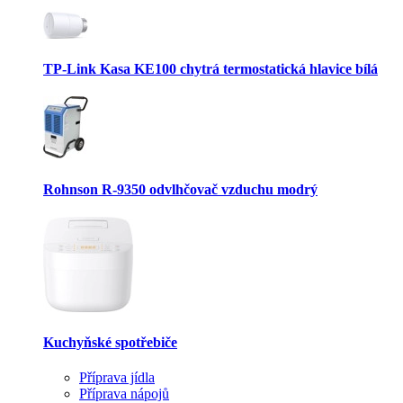
TP-Link Kasa KE100 chytrá termostatická hlavice bílá
Rohnson R-9350 odvlhčovač vzduchu modrý
Kuchyňské spotřebiče
Příprava jídla
Příprava nápojů