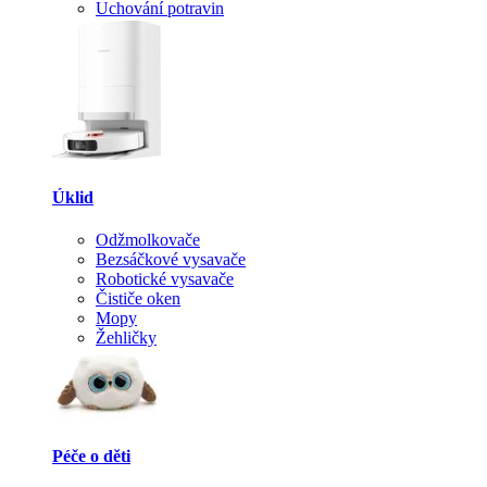
Uchování potravin
Úklid
Odžmolkovače
Bezsáčkové vysavače
Robotické vysavače
Čističe oken
Mopy
Žehličky
Péče o děti