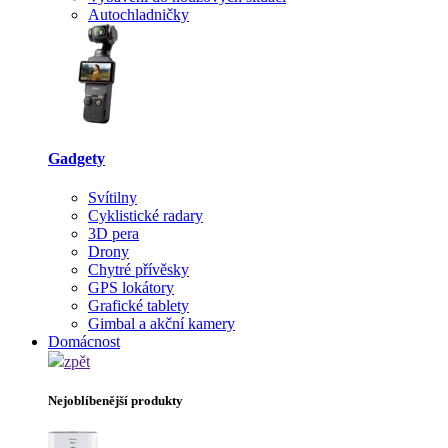
Autochladničky
Gadgety
Svítilny
Cyklistické radary
3D pera
Drony
Chytré přívěsky
GPS lokátory
Grafické tablety
Gimbal a akční kamery
Domácnost
zpět
Nejoblíbenější produkty