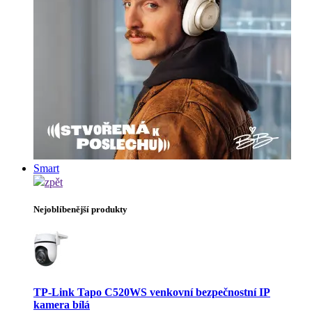
Smart
zpět
Nejoblíbenější produkty
TP-Link Tapo C520WS venkovní bezpečnostní IP
kamera bílá