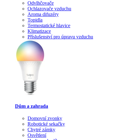
Odvlhčovače
Ochlazovače vzduchu
Aroma difuzéry
Topidla
Termostatické hlavice
Klimatizace
Příslušenství pro úpravu vzduchu
Dům a zahrada
Domovní zvonky
Robotické sekačky
Chytré zámky
Osvětlení