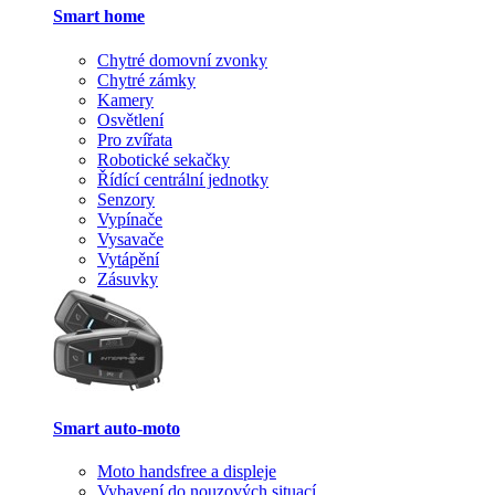
Smart home
Chytré domovní zvonky
Chytré zámky
Kamery
Osvětlení
Pro zvířata
Robotické sekačky
Řídící centrální jednotky
Senzory
Vypínače
Vysavače
Vytápění
Zásuvky
Smart auto-moto
Moto handsfree a displeje
Vybavení do nouzových situací