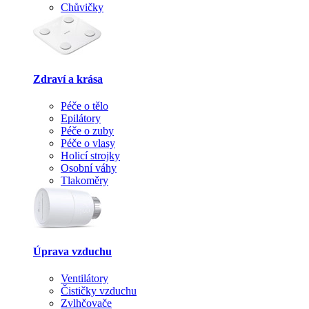
Chůvičky
Zdraví a krása
Péče o tělo
Epilátory
Péče o zuby
Péče o vlasy
Holicí strojky
Osobní váhy
Tlakoměry
Úprava vzduchu
Ventilátory
Čističky vzduchu
Zvlhčovače