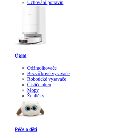
Uchování potravin
Úklid
Odžmolkovače
Bezsáčkové vysavače
Robotické vysavače
Čističe oken
Mopy
Žehličky
Péče o děti