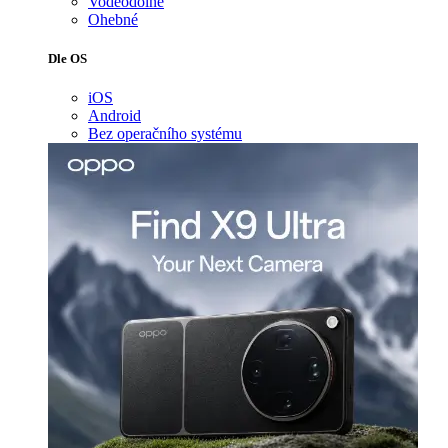
Voděodolné
Ohebné
Dle OS
iOS
Android
Bez operačního systému