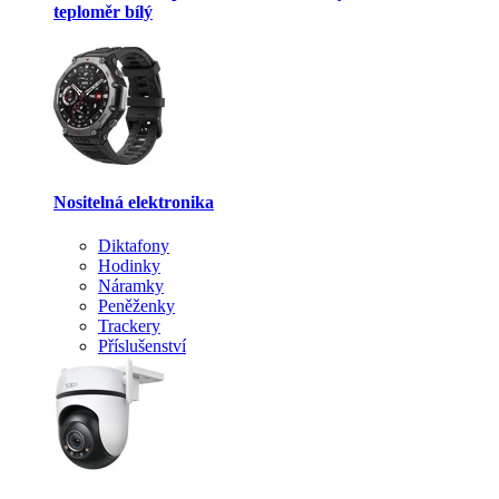
teploměr bílý
Nositelná elektronika
Diktafony
Hodinky
Náramky
Peněženky
Trackery
Příslušenství