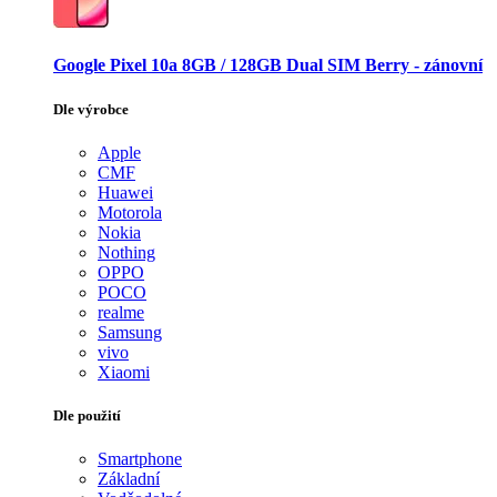
Google Pixel 10a 8GB / 128GB Dual SIM Berry - zánovní
Dle výrobce
Apple
CMF
Huawei
Motorola
Nokia
Nothing
OPPO
POCO
realme
Samsung
vivo
Xiaomi
Dle použití
Smartphone
Základní