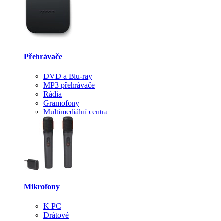
Přehrávače
DVD a Blu-ray
MP3 přehrávače
Rádia
Gramofony
Multimediální centra
Mikrofony
K PC
Drátové