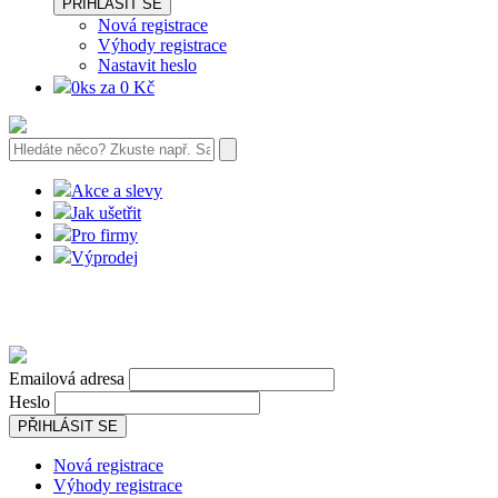
PŘIHLÁSIT SE
Nová registrace
Výhody registrace
Nastavit heslo
0ks za 0 Kč
Akce a slevy
Jak ušetřit
Pro firmy
Výprodej
Emailová adresa
Heslo
PŘIHLÁSIT SE
Nová registrace
Výhody registrace