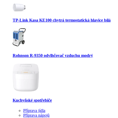
TP-Link Kasa KE100 chytrá termostatická hlavice bílá
Rohnson R-9350 odvlhčovač vzduchu modrý
Kuchyňské spotřebiče
Příprava jídla
Příprava nápojů