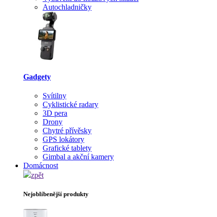
Autochladničky
Gadgety
Svítilny
Cyklistické radary
3D pera
Drony
Chytré přívěsky
GPS lokátory
Grafické tablety
Gimbal a akční kamery
Domácnost
zpět
Nejoblíbenější produkty