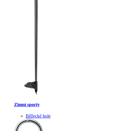
Zimní sporty
Běžecké hole