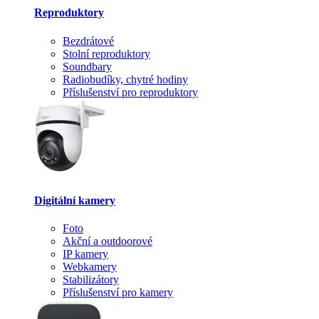
Reproduktory
Bezdrátové
Stolní reproduktory
Soundbary
Radiobudíky, chytré hodiny
Příslušenství pro reproduktory
Digitální kamery
Foto
Akční a outdoorové
IP kamery
Webkamery
Stabilizátory
Příslušenství pro kamery