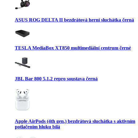
ASUS ROG DELTA II bezdrátová herní sluchátka černá
TESLA MediaBox XT850 multimediální centrum černé
JBL Bar 800 5.1.2 repro soustava černá
Apple AirPods (4th gen.) bezdrátová sluchátka s aktivním
potlačením hluku bílá