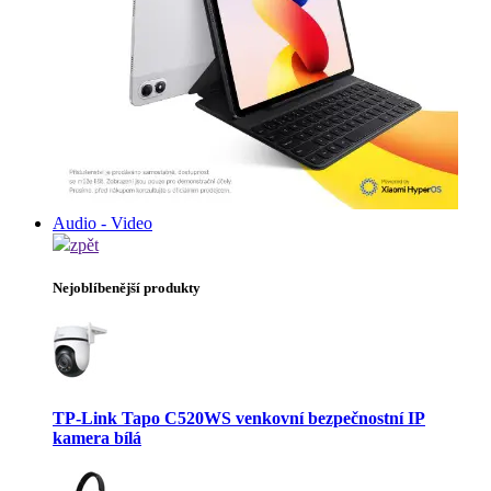
Audio - Video
zpět
Nejoblíbenější produkty
TP-Link Tapo C520WS venkovní bezpečnostní IP
kamera bílá