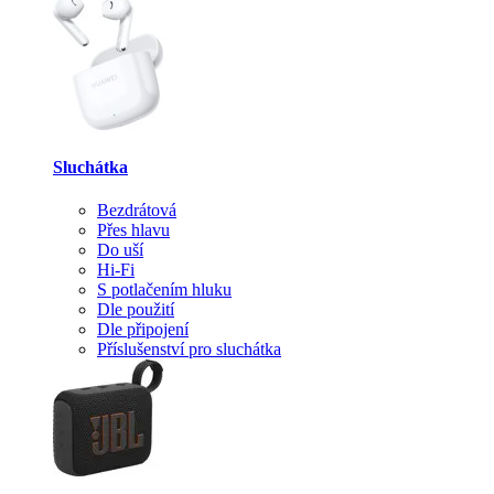
Sluchátka
Bezdrátová
Přes hlavu
Do uší
Hi-Fi
S potlačením hluku
Dle použití
Dle připojení
Příslušenství pro sluchátka