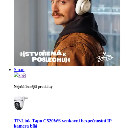
Smart
zpět
Nejoblíbenější produkty
TP-Link Tapo C520WS venkovní bezpečnostní IP
kamera bílá