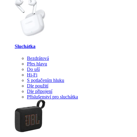
Sluchátka
Bezdrátová
Přes hlavu
Do uší
Hi-Fi
S potlačením hluku
Dle použití
Dle připojení
Příslušenství pro sluchátka