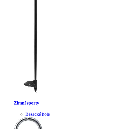
Zimní sporty
Běžecké hole