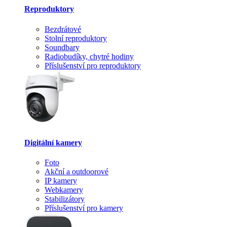
Reproduktory
Bezdrátové
Stolní reproduktory
Soundbary
Radiobudíky, chytré hodiny
Příslušenství pro reproduktory
Digitální kamery
Foto
Akční a outdoorové
IP kamery
Webkamery
Stabilizátory
Příslušenství pro kamery