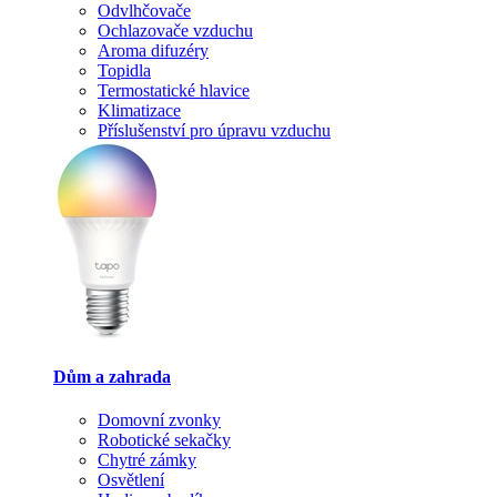
Odvlhčovače
Ochlazovače vzduchu
Aroma difuzéry
Topidla
Termostatické hlavice
Klimatizace
Příslušenství pro úpravu vzduchu
Dům a zahrada
Domovní zvonky
Robotické sekačky
Chytré zámky
Osvětlení