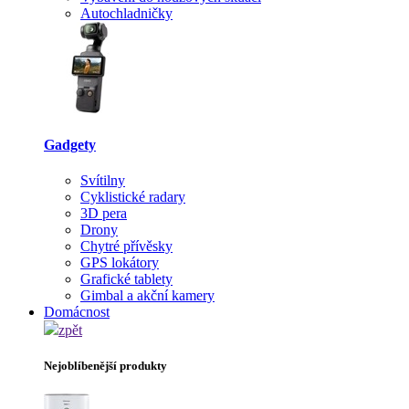
Autochladničky
Gadgety
Svítilny
Cyklistické radary
3D pera
Drony
Chytré přívěsky
GPS lokátory
Grafické tablety
Gimbal a akční kamery
Domácnost
zpět
Nejoblíbenější produkty