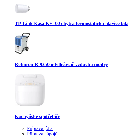
TP-Link Kasa KE100 chytrá termostatická hlavice bílá
Rohnson R-9350 odvlhčovač vzduchu modrý
Kuchyňské spotřebiče
Příprava jídla
Příprava nápojů