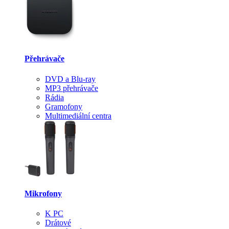
Přehrávače
DVD a Blu-ray
MP3 přehrávače
Rádia
Gramofony
Multimediální centra
Mikrofony
K PC
Drátové