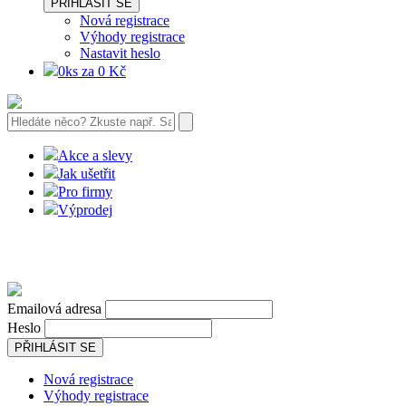
PŘIHLÁSIT SE
Nová registrace
Výhody registrace
Nastavit heslo
0ks za 0 Kč
Akce a slevy
Jak ušetřit
Pro firmy
Výprodej
Emailová adresa
Heslo
PŘIHLÁSIT SE
Nová registrace
Výhody registrace