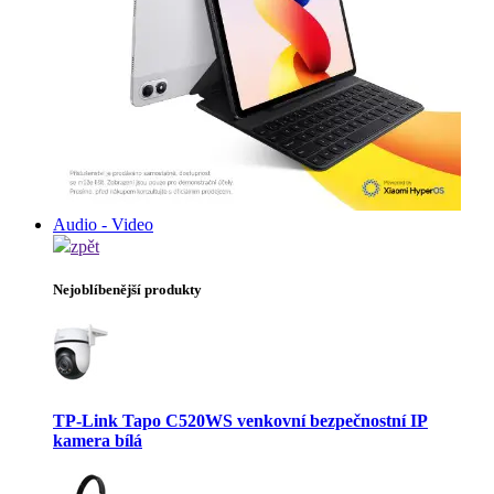
Audio - Video
zpět
Nejoblíbenější produkty
TP-Link Tapo C520WS venkovní bezpečnostní IP
kamera bílá