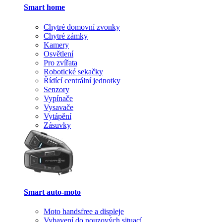
Smart home
Chytré domovní zvonky
Chytré zámky
Kamery
Osvětlení
Pro zvířata
Robotické sekačky
Řídící centrální jednotky
Senzory
Vypínače
Vysavače
Vytápění
Zásuvky
Smart auto-moto
Moto handsfree a displeje
Vybavení do nouzových situací