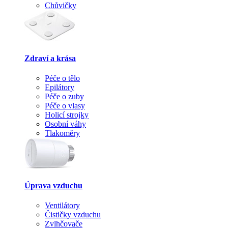
Chůvičky
Zdraví a krása
Péče o tělo
Epilátory
Péče o zuby
Péče o vlasy
Holicí strojky
Osobní váhy
Tlakoměry
Úprava vzduchu
Ventilátory
Čističky vzduchu
Zvlhčovače