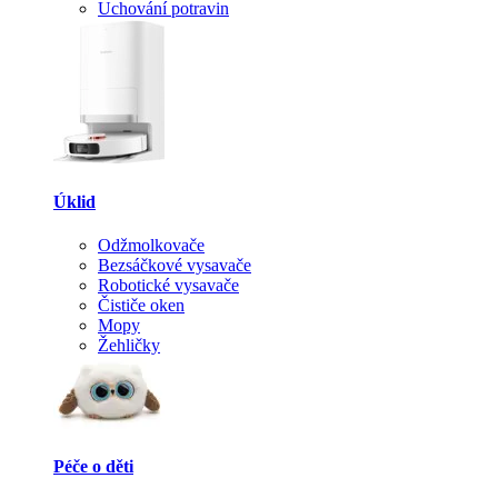
Uchování potravin
Úklid
Odžmolkovače
Bezsáčkové vysavače
Robotické vysavače
Čističe oken
Mopy
Žehličky
Péče o děti