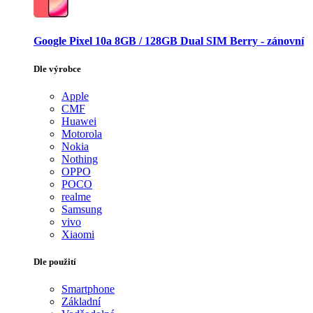
Google Pixel 10a 8GB / 128GB Dual SIM Berry - zánovní
Dle výrobce
Apple
CMF
Huawei
Motorola
Nokia
Nothing
OPPO
POCO
realme
Samsung
vivo
Xiaomi
Dle použití
Smartphone
Základní