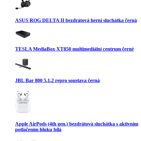
ASUS ROG DELTA II bezdrátová herní sluchátka černá
TESLA MediaBox XT850 multimediální centrum černé
JBL Bar 800 5.1.2 repro soustava černá
Apple AirPods (4th gen.) bezdrátová sluchátka s aktivním
potlačením hluku bílá