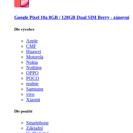
Google Pixel 10a 8GB / 128GB Dual SIM Berry - zánovní
Dle výrobce
Apple
CMF
Huawei
Motorola
Nokia
Nothing
OPPO
POCO
realme
Samsung
vivo
Xiaomi
Dle použití
Smartphone
Základní