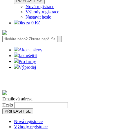
PŘIHLÁSIT SE
Nová registrace
Výhody registrace
Nastavit heslo
0ks za 0 Kč
Akce a slevy
Jak ušetřit
Pro firmy
Výprodej
Emailová adresa
Heslo
PŘIHLÁSIT SE
Nová registrace
Výhody registrace