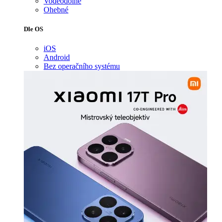
Voděodolné
Ohebné
Dle OS
iOS
Android
Bez operačního systému