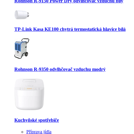
Rohnson R-9150 Power Dry odvlhčovač vzduchu bílý
TP-Link Kasa KE100 chytrá termostatická hlavice bílá
Rohnson R-9350 odvlhčovač vzduchu modrý
Kuchyňské spotřebiče
Příprava jídla