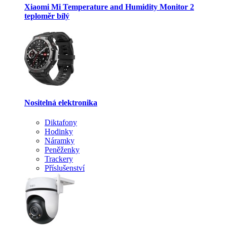
Xiaomi Mi Temperature and Humidity Monitor 2
teploměr bílý
Nositelná elektronika
Diktafony
Hodinky
Náramky
Peněženky
Trackery
Příslušenství