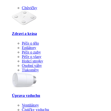
Chůvičky
Zdraví a krása
Péče o tělo
Epilátory
Péče o zuby
Péče o vlasy
Holicí strojky
Osobní váhy
Tlakoměry
Úprava vzduchu
Ventilátory
Čističky vzduchu