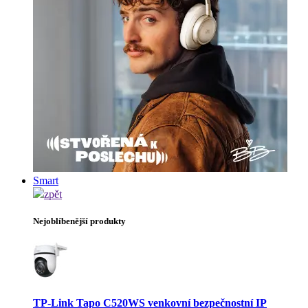
Smart
zpět
Nejoblíbenější produkty
TP-Link Tapo C520WS venkovní bezpečnostní IP