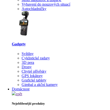
Vybavení do nouzových situací
Autochladničky
Gadgety
Svítilny
Cyklistické radary
3D pera
Drony
Chytré přívěsky
GPS lokátory
Grafické tablety
Gimbal a akční kamery
Domácnost
zpět
Nejoblíbenější produkty