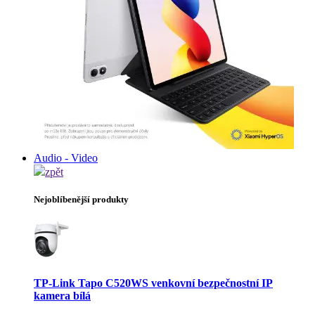
Audio - Video
zpět
Nejoblíbenější produkty
TP-Link Tapo C520WS venkovní bezpečnostní IP
kamera bílá