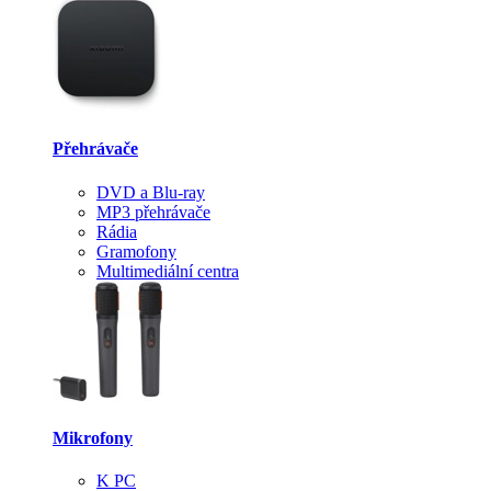
Přehrávače
DVD a Blu-ray
MP3 přehrávače
Rádia
Gramofony
Multimediální centra
Mikrofony
K PC