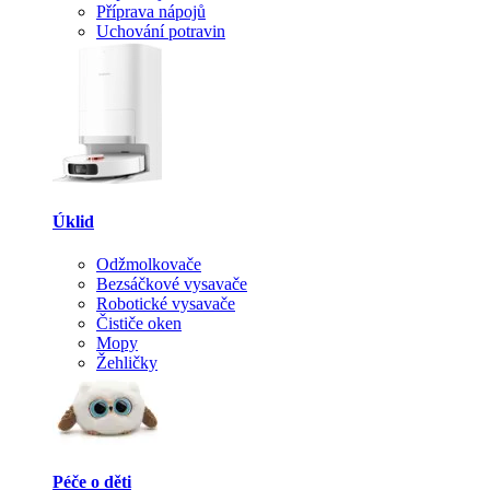
Příprava nápojů
Uchování potravin
Úklid
Odžmolkovače
Bezsáčkové vysavače
Robotické vysavače
Čističe oken
Mopy
Žehličky
Péče o děti