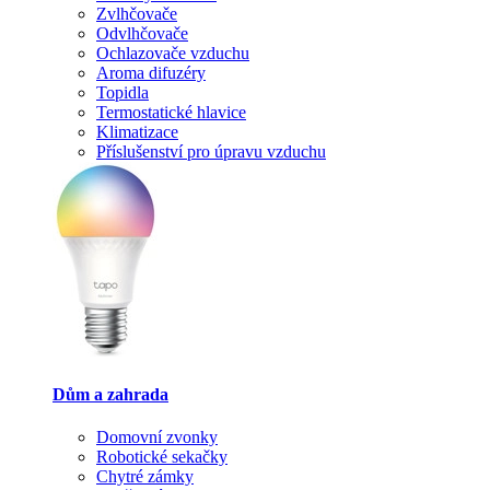
Zvlhčovače
Odvlhčovače
Ochlazovače vzduchu
Aroma difuzéry
Topidla
Termostatické hlavice
Klimatizace
Příslušenství pro úpravu vzduchu
Dům a zahrada
Domovní zvonky
Robotické sekačky
Chytré zámky