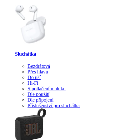
Sluchátka
Bezdrátová
Přes hlavu
Do uší
Hi-Fi
S potlačením hluku
Dle použití
Dle připojení
Příslušenství pro sluchátka