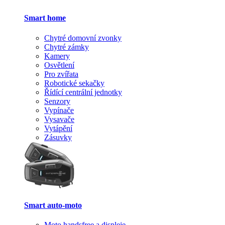
Smart home
Chytré domovní zvonky
Chytré zámky
Kamery
Osvětlení
Pro zvířata
Robotické sekačky
Řídící centrální jednotky
Senzory
Vypínače
Vysavače
Vytápění
Zásuvky
Smart auto-moto
Moto handsfree a displeje