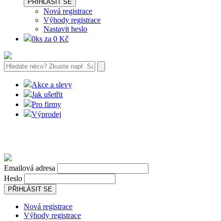
PŘIHLÁSIT SE
Nová registrace
Výhody registrace
Nastavit heslo
0ks za 0 Kč
Akce a slevy
Jak ušetřit
Pro firmy
Výprodej
Emailová adresa
Heslo
PŘIHLÁSIT SE
Nová registrace
Výhody registrace