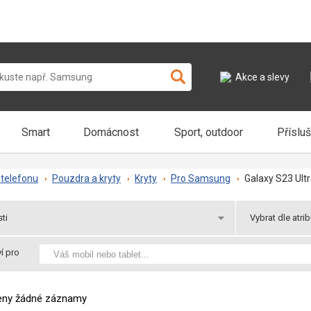
Akce a slevy
Smart
Domácnost
Sport, outdoor
Příslu
telefonu
Pouzdra a kryty
Kryty
Pro Samsung
Galaxy S23 Ult
ti
Vybrat dle atri
y
Novinky
í pro
Skladem
 k odběru
Praha 2 v útery k odběru
Akce
 Vás
Balíkem ve středu u Vás
Dárek
zeny žádné záznamy