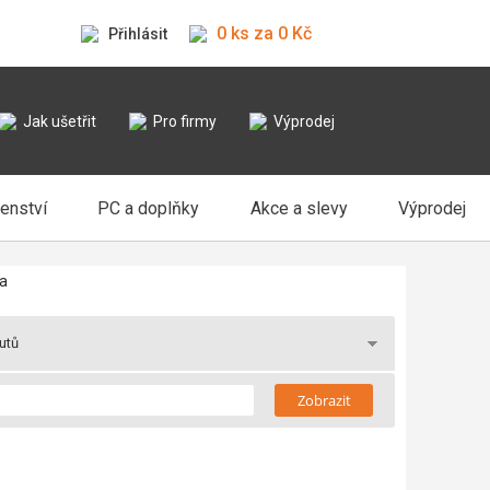
0 ks za 0 Kč
Přihlásit
Jak ušetřit
Pro firmy
Výprodej
šenství
PC a doplňky
Akce a slevy
Výprodej
ra
butů