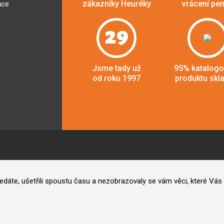
zákazníky Heuréky
vrácení pe
uce
29
Jsme tady už
95% katalog
od roku 1997
produktu skl
hledáte, ušetřili spoustu času a nezobrazovaly se vám věci, které V