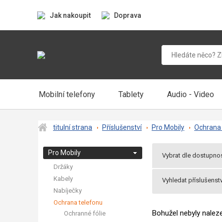
Jak nakoupit
Doprava
Mobilní telefony
Tablety
Audio - Video
titulní strana
Příslušenství
Pro Mobily
Ochrana 
Pro Mobily
Vybrat dle dostupnos
Držáky
Všechny produkt
Kabely
Vyhledat příslušenstv
Praha 2 v pondělí
Nabíječky
Balíkem v útery u
Ochrana telefonu
Bohužel nebyly nale
Ochranné fólie