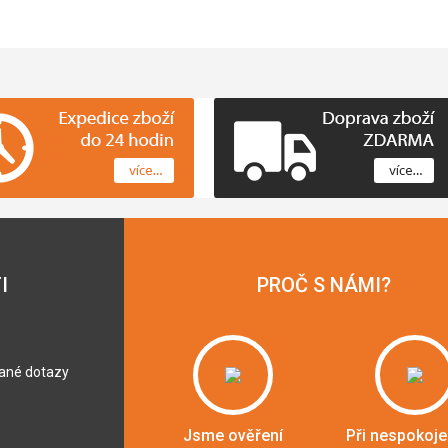
I
PROČ S NÁMI?
dané dotazy
Jsme ověření
Při nespokoje