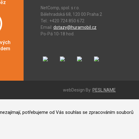
něz
NetComp, spol. s r.o.
Bělehradská 68, 120 00 Praha 2
Tel.: +420 724 850 672
Email:
dotazy@huramobil.cz
Po-Pá 10-18 hod.
ových
adem
webDesign By:
PESL.NAME
ás nezajímají, potřebujeme od Vás souhlas se zpracováním souborů