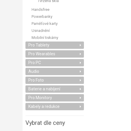
Tvrzená skla
Handsfree
Powerbanky
Paměťové karty
Usnadnění
Mobilní tiskárny
Pro Tablety
Pro Wearables
Pro PC
Audio
Pro Foto
Baterie a nabíjení
Pro Monitory
Kabely a redukce
Vybrat dle ceny