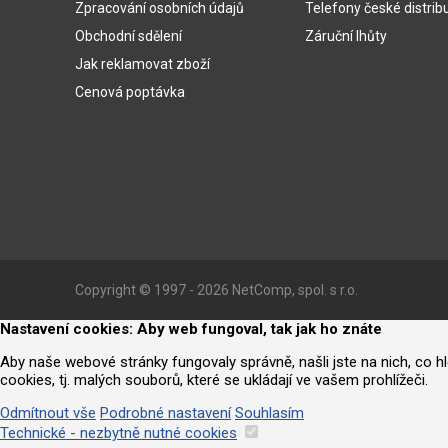
Zpracování osobních údajů
Telefony české distrib
Obchodní sdělení
Záruční lhůty
Jak reklamovat zboží
Cenová poptávka
Copyright © 1997 - 2026 NetComp, spol. s r.o.
Nastavení cookies: Aby web fungoval, tak jak ho znáte
Aby naše webové stránky fungovaly správně, našli jste na nich, co 
cookies, tj. malých souborů, které se ukládají ve vašem prohlížeči.
Odmítnout vše
Podrobné nastavení
Souhlasím
Technické - nezbytně nutné cookies