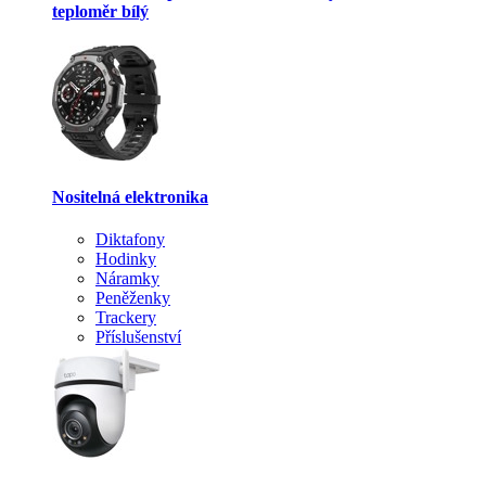
teploměr bílý
Nositelná elektronika
Diktafony
Hodinky
Náramky
Peněženky
Trackery
Příslušenství