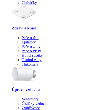
Chůvičky
Zdraví a krása
Péče o tělo
Epilátory
Péče o zuby
Péče o vlasy
Holicí strojky
Osobní váhy
Tlakoměry
Úprava vzduchu
Ventilátory
Čističky vzduchu
Zvlhčovače