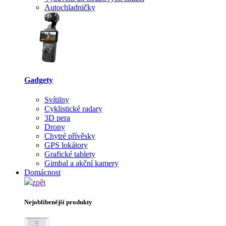
Autochladničky
Gadgety
Svítilny
Cyklistické radary
3D pera
Drony
Chytré přívěsky
GPS lokátory
Grafické tablety
Gimbal a akční kamery
Domácnost
zpět
Nejoblíbenější produkty