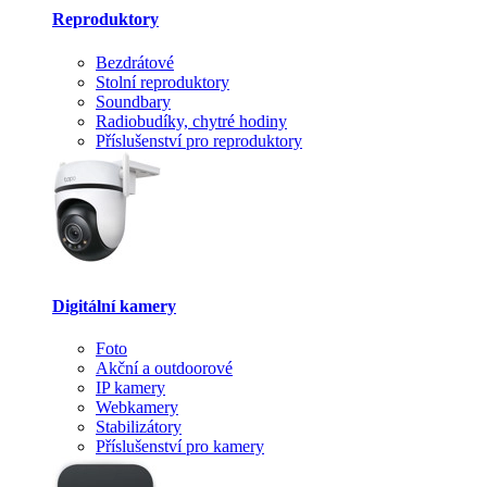
Reproduktory
Bezdrátové
Stolní reproduktory
Soundbary
Radiobudíky, chytré hodiny
Příslušenství pro reproduktory
Digitální kamery
Foto
Akční a outdoorové
IP kamery
Webkamery
Stabilizátory
Příslušenství pro kamery