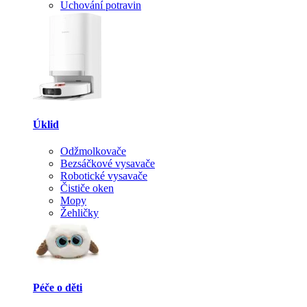
Uchování potravin
Úklid
Odžmolkovače
Bezsáčkové vysavače
Robotické vysavače
Čističe oken
Mopy
Žehličky
Péče o děti