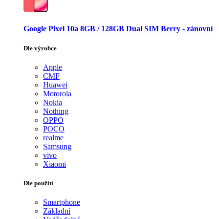
Google Pixel 10a 8GB / 128GB Dual SIM Berry - zánovní
Dle výrobce
Apple
CMF
Huawei
Motorola
Nokia
Nothing
OPPO
POCO
realme
Samsung
vivo
Xiaomi
Dle použití
Smartphone
Základní