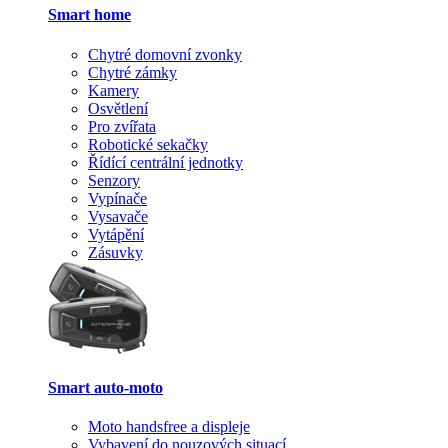
Smart home
Chytré domovní zvonky
Chytré zámky
Kamery
Osvětlení
Pro zvířata
Robotické sekačky
Řídící centrální jednotky
Senzory
Vypínače
Vysavače
Vytápění
Zásuvky
Smart auto-moto
Moto handsfree a displeje
Vybavení do nouzových situací