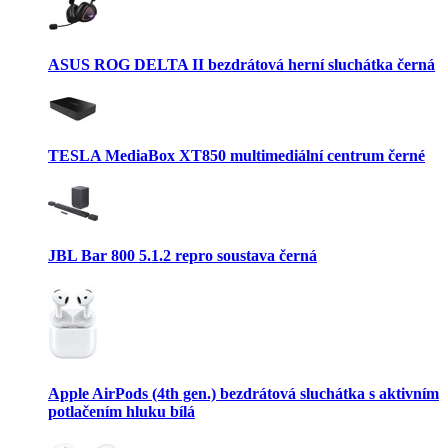
ASUS ROG DELTA II bezdrátová herní sluchátka černá
TESLA MediaBox XT850 multimediální centrum černé
JBL Bar 800 5.1.2 repro soustava černá
Apple AirPods (4th gen.) bezdrátová sluchátka s aktivním
potlačením hluku bílá