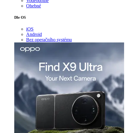
Voděodolné
Ohebné
Dle OS
iOS
Android
Bez operačního systému