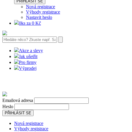
PŘIHLÁSIT SE
Nová registrace
Výhody registrace
Nastavit heslo
0ks za 0 Kč
Akce a slevy
Jak ušetřit
Pro firmy
Výprodej
Emailová adresa
Heslo
PŘIHLÁSIT SE
Nová registrace
Výhody registrace