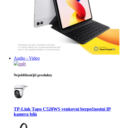
Audio - Video
zpět
Nejoblíbenější produkty
TP-Link Tapo C520WS venkovní bezpečnostní IP
kamera bílá