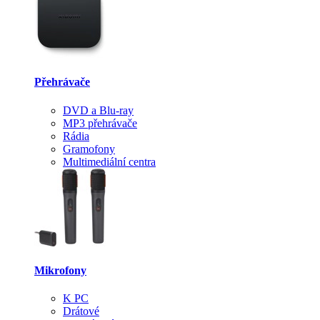
Přehrávače
DVD a Blu-ray
MP3 přehrávače
Rádia
Gramofony
Multimediální centra
Mikrofony
K PC
Drátové