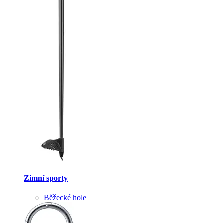
Zimní sporty
Běžecké hole