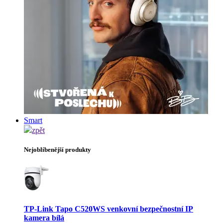
Smart
zpět
Nejoblíbenější produkty
TP-Link Tapo C520WS venkovní bezpečnostní IP
kamera bílá