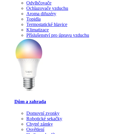
Odvlhčovače
Ochlazovače vzduchu
Aroma difuzéry
Topidla
Termostatické hlavice
Klimatizace
Příslušenství pro úpravu vzduchu
Dům a zahrada
Domovní zvonky
Robotické sekačky
Chytré zámky
Osvětlení