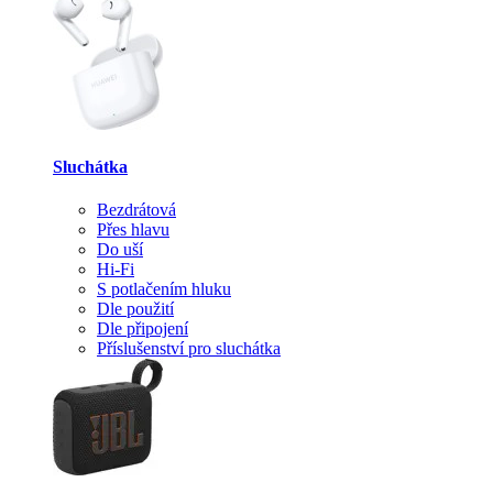
Sluchátka
Bezdrátová
Přes hlavu
Do uší
Hi-Fi
S potlačením hluku
Dle použití
Dle připojení
Příslušenství pro sluchátka