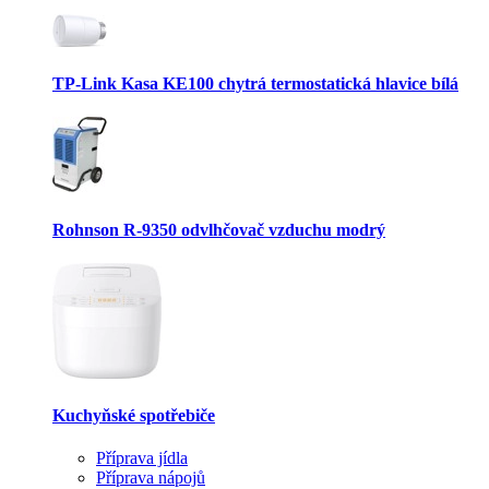
TP-Link Kasa KE100 chytrá termostatická hlavice bílá
Rohnson R-9350 odvlhčovač vzduchu modrý
Kuchyňské spotřebiče
Příprava jídla
Příprava nápojů