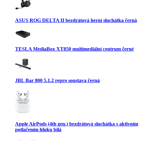
ASUS ROG DELTA II bezdrátová herní sluchátka černá
TESLA MediaBox XT850 multimediální centrum černé
JBL Bar 800 5.1.2 repro soustava černá
Apple AirPods (4th gen.) bezdrátová sluchátka s aktivním
potlačením hluku bílá