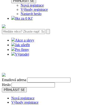
PŘIHLÁSIT SE
Nová registrace
Výhody registrace
Nastavit heslo
0ks za 0 Kč
Akce a slevy
Jak ušetřit
Pro firmy
Výprodej
Emailová adresa
Heslo
PŘIHLÁSIT SE
Nová registrace
Výhody registrace