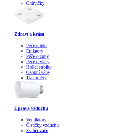
Chůvičky
Zdraví a krása
Péče o tělo
Epilátory
Péče o zuby
Péče o vlasy
Holicí strojky
Osobní váhy
Tlakoměry
Úprava vzduchu
Ventilátory
Čističky vzduchu
Zvlhčovače