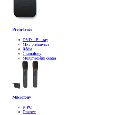
Přehrávače
DVD a Blu-ray
MP3 přehrávače
Rádia
Gramofony
Multimediální centra
Mikrofony
K PC
Drátové