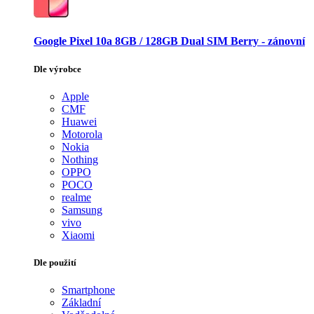
Google Pixel 10a 8GB / 128GB Dual SIM Berry - zánovní
Dle výrobce
Apple
CMF
Huawei
Motorola
Nokia
Nothing
OPPO
POCO
realme
Samsung
vivo
Xiaomi
Dle použití
Smartphone
Základní