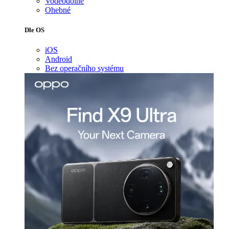
Voděodolné
Ohebné
Dle OS
iOS
Android
Bez operačního systému