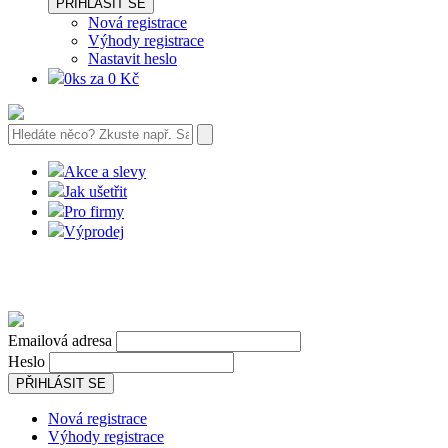
PŘIHLÁSIT SE
Nová registrace
Výhody registrace
Nastavit heslo
0ks za 0 Kč
Akce a slevy
Jak ušetřit
Pro firmy
Výprodej
Emailová adresa
Heslo
PŘIHLÁSIT SE
Nová registrace
Výhody registrace