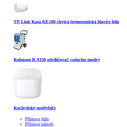
TP-Link Kasa KE100 chytrá termostatická hlavice bílá
Rohnson R-9350 odvlhčovač vzduchu modrý
Kuchyňské spotřebiče
Příprava jídla
Příprava nápojů