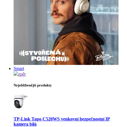
Smart
zpět
Nejoblíbenější produkty
TP-Link Tapo C520WS venkovní bezpečnostní IP
kamera bílá