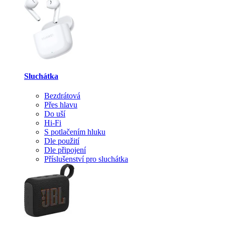
Sluchátka
Bezdrátová
Přes hlavu
Do uší
Hi-Fi
S potlačením hluku
Dle použití
Dle připojení
Příslušenství pro sluchátka