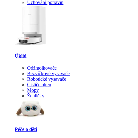
Uchování potravin
Úklid
Odžmolkovače
Bezsáčkové vysavače
Robotické vysavače
Čističe oken
Mopy
Žehličky
Péče o děti