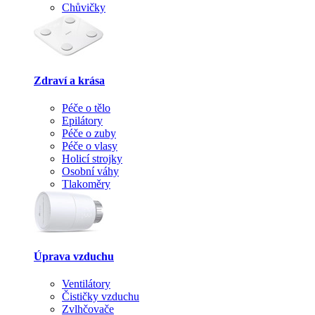
Chůvičky
Zdraví a krása
Péče o tělo
Epilátory
Péče o zuby
Péče o vlasy
Holicí strojky
Osobní váhy
Tlakoměry
Úprava vzduchu
Ventilátory
Čističky vzduchu
Zvlhčovače