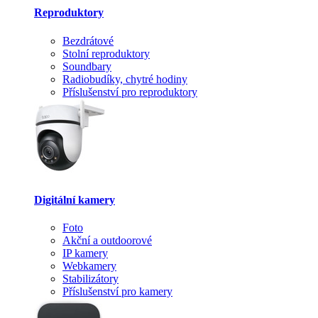
Reproduktory
Bezdrátové
Stolní reproduktory
Soundbary
Radiobudíky, chytré hodiny
Příslušenství pro reproduktory
Digitální kamery
Foto
Akční a outdoorové
IP kamery
Webkamery
Stabilizátory
Příslušenství pro kamery