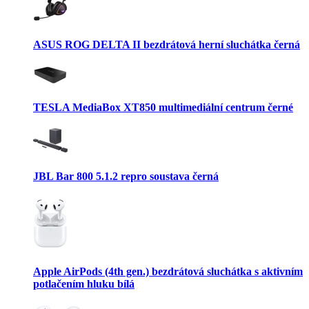
ASUS ROG DELTA II bezdrátová herní sluchátka černá
TESLA MediaBox XT850 multimediální centrum černé
JBL Bar 800 5.1.2 repro soustava černá
Apple AirPods (4th gen.) bezdrátová sluchátka s aktivním
potlačením hluku bílá