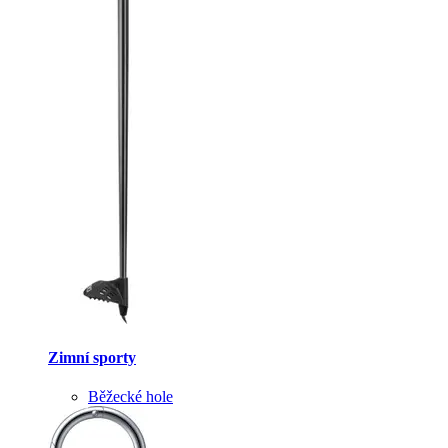
Zimní sporty
Běžecké hole