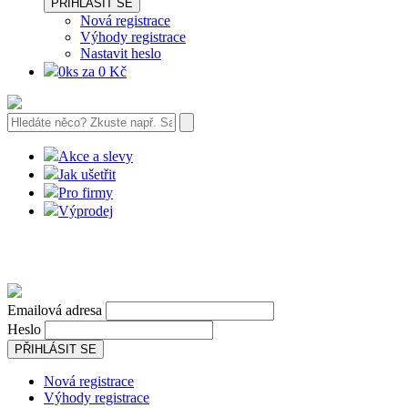
PŘIHLÁSIT SE
Nová registrace
Výhody registrace
Nastavit heslo
0ks za 0 Kč
Akce a slevy
Jak ušetřit
Pro firmy
Výprodej
Emailová adresa
Heslo
PŘIHLÁSIT SE
Nová registrace
Výhody registrace