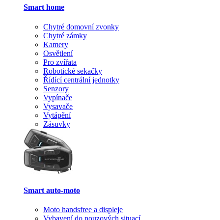
Smart home
Chytré domovní zvonky
Chytré zámky
Kamery
Osvětlení
Pro zvířata
Robotické sekačky
Řídící centrální jednotky
Senzory
Vypínače
Vysavače
Vytápění
Zásuvky
Smart auto-moto
Moto handsfree a displeje
Vybavení do nouzových situací