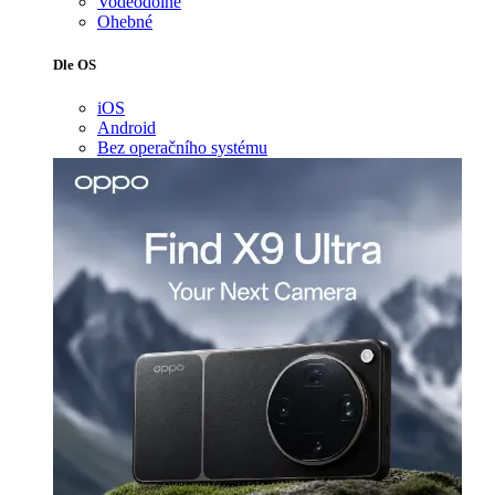
Voděodolné
Ohebné
Dle OS
iOS
Android
Bez operačního systému