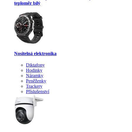
teploměr bílý
Nositelná elektronika
Diktafony
Hodinky
Náramky
Peněženky
Trackery
Příslušenství