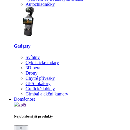
Autochladničky
Gadgety
Svítilny
Cyklistické radary
3D pera
Drony
Chytré přívěsky
GPS lokátory
Grafické tablety
Gimbal a akční kamery
Domácnost
zpět
Nejoblíbenější produkty