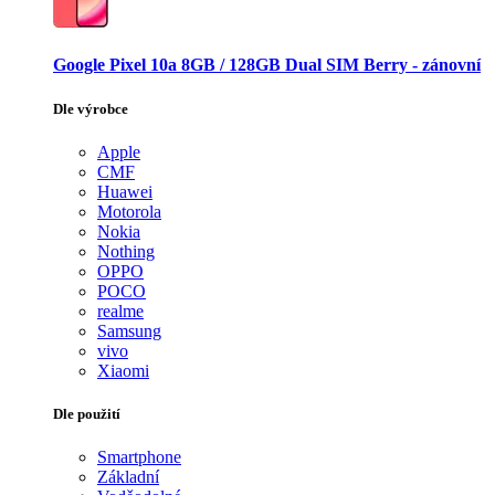
Google Pixel 10a 8GB / 128GB Dual SIM Berry - zánovní
Dle výrobce
Apple
CMF
Huawei
Motorola
Nokia
Nothing
OPPO
POCO
realme
Samsung
vivo
Xiaomi
Dle použití
Smartphone
Základní