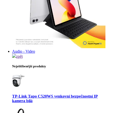
Audio - Video
zpět
Nejoblíbenější produkty
TP-Link Tapo C520WS venkovní bezpečnostní IP
kamera bílá