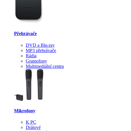
Přehrávače
DVD a Blu-ray
MP3 přehrávače
Rádia
Gramofony
Multimediální centra
Mikrofony
K PC
Drátové