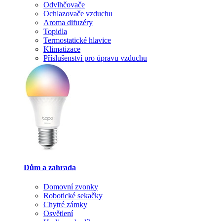
Odvlhčovače
Ochlazovače vzduchu
Aroma difuzéry
Topidla
Termostatické hlavice
Klimatizace
Příslušenství pro úpravu vzduchu
Dům a zahrada
Domovní zvonky
Robotické sekačky
Chytré zámky
Osvětlení