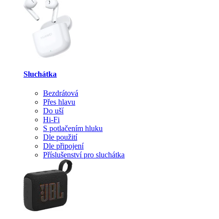
Sluchátka
Bezdrátová
Přes hlavu
Do uší
Hi-Fi
S potlačením hluku
Dle použití
Dle připojení
Příslušenství pro sluchátka