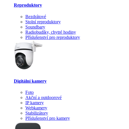
Reproduktory
Bezdrátové
Stolní reproduktory
Soundbary
Radiobudíky, chytré hodiny
Příslušenství pro reproduktory
Digitální kamery
Foto
Akční a outdoorové
IP kamery
Webkamery
Stabilizátory
Příslušenství pro kamery