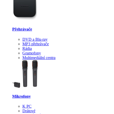
Přehrávače
DVD a Blu-ray
MP3 přehrávače
Rádia
Gramofony
Multimediální centra
Mikrofony
K PC
Drátové