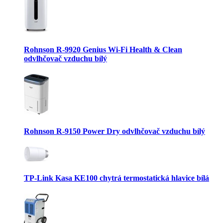
Rohnson R-9920 Genius Wi-Fi Health & Clean
odvlhčovač vzduchu bílý
Rohnson R-9150 Power Dry odvlhčovač vzduchu bílý
TP-Link Kasa KE100 chytrá termostatická hlavice bílá