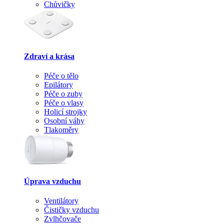
Chůvičky
Zdraví a krása
Péče o tělo
Epilátory
Péče o zuby
Péče o vlasy
Holicí strojky
Osobní váhy
Tlakoměry
Úprava vzduchu
Ventilátory
Čističky vzduchu
Zvlhčovače