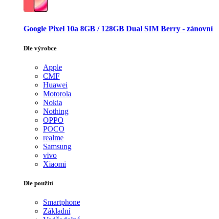
Google Pixel 10a 8GB / 128GB Dual SIM Berry - zánovní
Dle výrobce
Apple
CMF
Huawei
Motorola
Nokia
Nothing
OPPO
POCO
realme
Samsung
vivo
Xiaomi
Dle použití
Smartphone
Základní