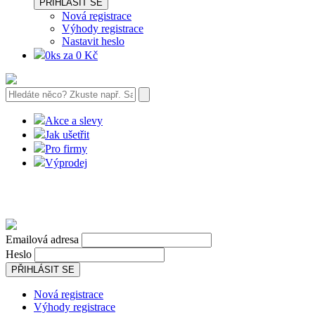
PŘIHLÁSIT SE
Nová registrace
Výhody registrace
Nastavit heslo
0ks za 0 Kč
Akce a slevy
Jak ušetřit
Pro firmy
Výprodej
Emailová adresa
Heslo
PŘIHLÁSIT SE
Nová registrace
Výhody registrace