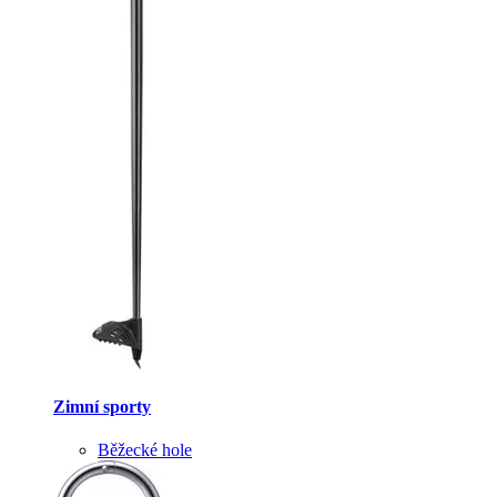
Zimní sporty
Běžecké hole