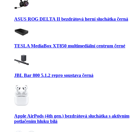
ASUS ROG DELTA II bezdrátová herní sluchátka černá
TESLA MediaBox XT850 multimediální centrum černé
JBL Bar 800 5.1.2 repro soustava černá
Apple AirPods (4th gen.) bezdrátová sluchátka s aktivním
potlačením hluku bílá