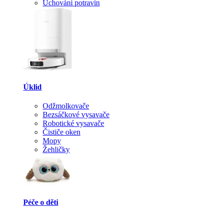
Uchování potravin
Úklid
Odžmolkovače
Bezsáčkové vysavače
Robotické vysavače
Čističe oken
Mopy
Žehličky
Péče o děti