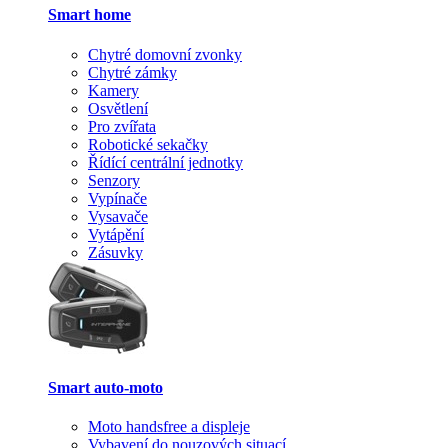
Smart home
Chytré domovní zvonky
Chytré zámky
Kamery
Osvětlení
Pro zvířata
Robotické sekačky
Řídící centrální jednotky
Senzory
Vypínače
Vysavače
Vytápění
Zásuvky
Smart auto-moto
Moto handsfree a displeje
Vybavení do nouzových situací