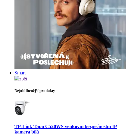
Smart
zpět
Nejoblíbenější produkty
TP-Link Tapo C520WS venkovní bezpečnostní IP
kamera bílá