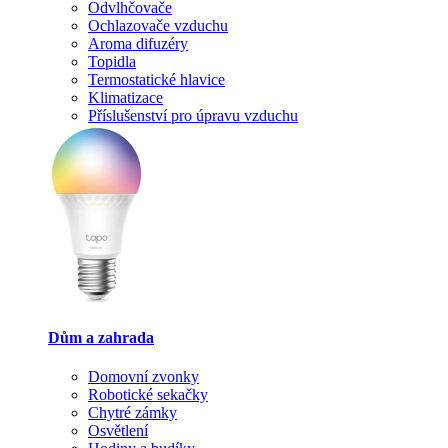
Odvlhčovače
Ochlazovače vzduchu
Aroma difuzéry
Topidla
Termostatické hlavice
Klimatizace
Příslušenství pro úpravu vzduchu
Dům a zahrada
Domovní zvonky
Robotické sekačky
Chytré zámky
Osvětlení