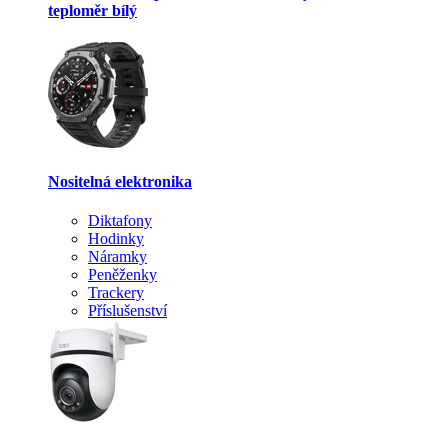
teploměr bílý
Nositelná elektronika
Diktafony
Hodinky
Náramky
Peněženky
Trackery
Příslušenství