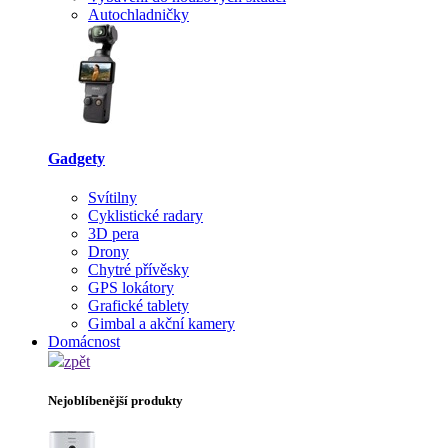
Autochladničky
Gadgety
Svítilny
Cyklistické radary
3D pera
Drony
Chytré přívěsky
GPS lokátory
Grafické tablety
Gimbal a akční kamery
Domácnost
zpět
Nejoblíbenější produkty