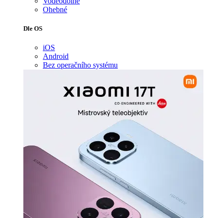
Voděodolné
Ohebné
Dle OS
iOS
Android
Bez operačního systému