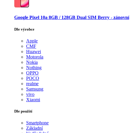
Google Pixel 10a 8GB / 128GB Dual SIM Berry - zánovní
Dle výrobce
Apple
CMF
Huawei
Motorola
Nokia
Nothing
OPPO
POCO
realme
Samsung
vivo
Xiaomi
Dle použití
Smartphone
Základní