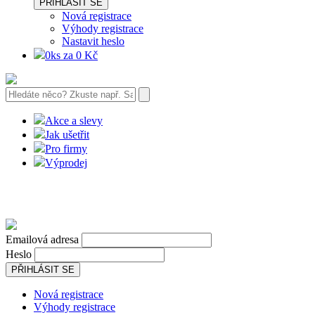
PŘIHLÁSIT SE
Nová registrace
Výhody registrace
Nastavit heslo
0ks za 0 Kč
Akce a slevy
Jak ušetřit
Pro firmy
Výprodej
Emailová adresa
Heslo
PŘIHLÁSIT SE
Nová registrace
Výhody registrace