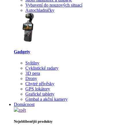
Vybavení do nouzových situací
Autochladničky
Gadgety
Svítilny
Cyklistické radary
3D pera
Drony
Chytré přívěsky
GPS lokátory
Grafické tablety
Gimbal a akční kamery
Domácnost
zpět
Nejoblíbenější produkty