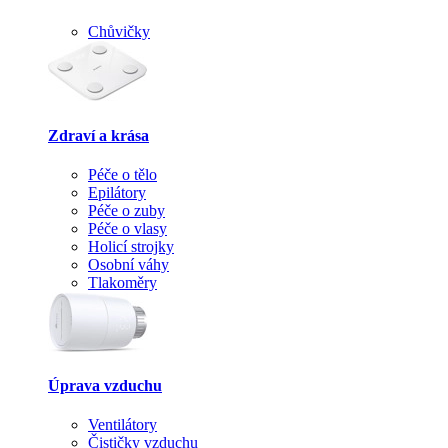
Chůvičky
Zdraví a krása
Péče o tělo
Epilátory
Péče o zuby
Péče o vlasy
Holicí strojky
Osobní váhy
Tlakoměry
Úprava vzduchu
Ventilátory
Čističky vzduchu