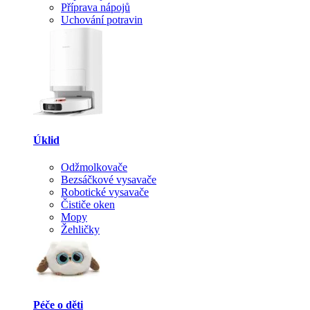
Příprava nápojů
Uchování potravin
Úklid
Odžmolkovače
Bezsáčkové vysavače
Robotické vysavače
Čističe oken
Mopy
Žehličky
Péče o děti