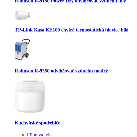
Rohnson R-9150 Power Dry odvlhčovač vzduchu bílý
TP-Link Kasa KE100 chytrá termostatická hlavice bílá
Rohnson R-9350 odvlhčovač vzduchu modrý
Kuchyňské spotřebiče
Příprava jídla