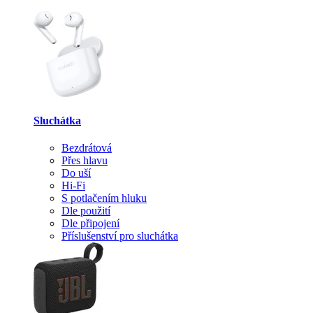
Sluchátka
Bezdrátová
Přes hlavu
Do uší
Hi-Fi
S potlačením hluku
Dle použití
Dle připojení
Příslušenství pro sluchátka