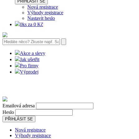
PŘIHLÁSIT SE
Nová registrace
Výhody registrace
Nastavit heslo
0ks za 0 Kč
Akce a slevy
Jak ušetřit
Pro firmy
Výprodej
Emailová adresa
Heslo
PŘIHLÁSIT SE
Nová registrace
Výhody registrace