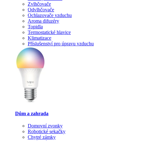
Zvlhčovače
Odvlhčovače
Ochlazovače vzduchu
Aroma difuzéry
Topidla
Termostatické hlavice
Klimatizace
Příslušenství pro úpravu vzduchu
Dům a zahrada
Domovní zvonky
Robotické sekačky
Chytré zámky