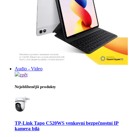
Audio - Video
zpět
Nejoblíbenější produkty
TP-Link Tapo C520WS venkovní bezpečnostní IP
kamera bílá