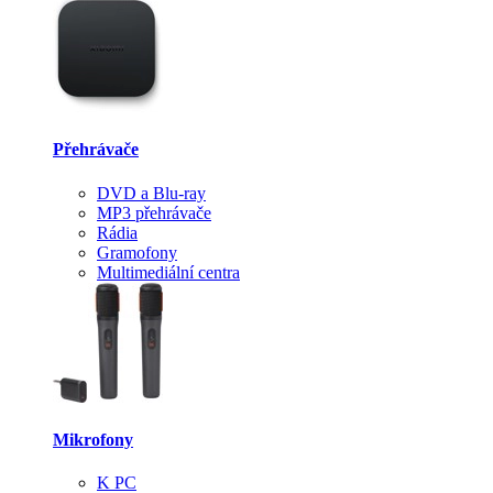
Přehrávače
DVD a Blu-ray
MP3 přehrávače
Rádia
Gramofony
Multimediální centra
Mikrofony
K PC