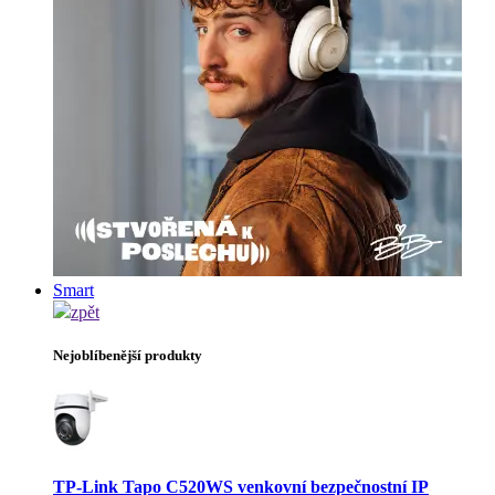
Smart
zpět
Nejoblíbenější produkty
TP-Link Tapo C520WS venkovní bezpečnostní IP