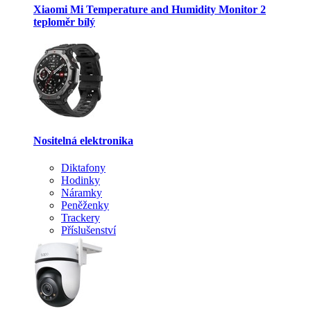
Xiaomi Mi Temperature and Humidity Monitor 2
teploměr bílý
Nositelná elektronika
Diktafony
Hodinky
Náramky
Peněženky
Trackery
Příslušenství