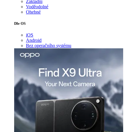
Základní
Voděodolné
Ohebné
Dle OS
iOS
Android
Bez operačního systému