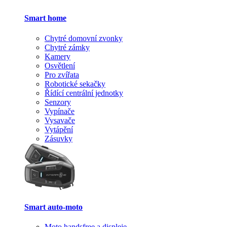
Smart home
Chytré domovní zvonky
Chytré zámky
Kamery
Osvětlení
Pro zvířata
Robotické sekačky
Řídící centrální jednotky
Senzory
Vypínače
Vysavače
Vytápění
Zásuvky
Smart auto-moto
Moto handsfree a displeje