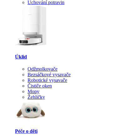
Uchování potravin
Úklid
Odžmolkovače
Bezsáčkové vysavače
Robotické vysavače
Čističe oken
Mopy
Žehličky
Péče o děti