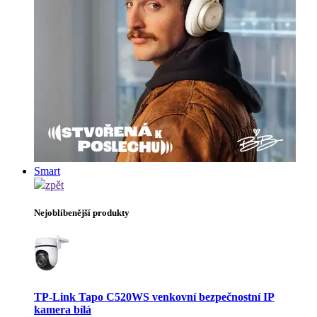
Smart
zpět
Nejoblíbenější produkty
TP-Link Tapo C520WS venkovní bezpečnostní IP
kamera bílá