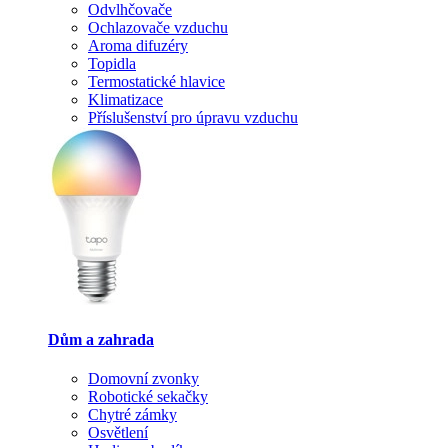
Odvlhčovače
Ochlazovače vzduchu
Aroma difuzéry
Topidla
Termostatické hlavice
Klimatizace
Příslušenství pro úpravu vzduchu
Dům a zahrada
Domovní zvonky
Robotické sekačky
Chytré zámky
Osvětlení