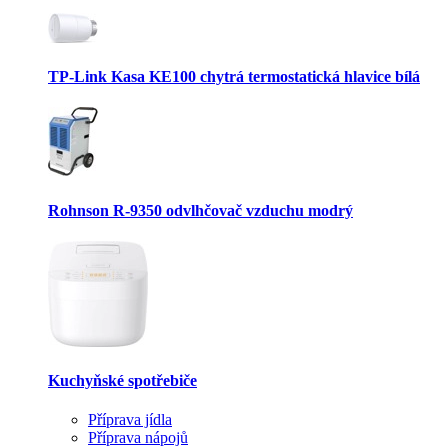
TP-Link Kasa KE100 chytrá termostatická hlavice bílá
Rohnson R-9350 odvlhčovač vzduchu modrý
Kuchyňské spotřebiče
Příprava jídla
Příprava nápojů