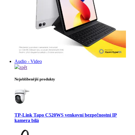
Audio - Video
zpět
Nejoblíbenější produkty
TP-Link Tapo C520WS venkovní bezpečnostní IP
kamera bílá