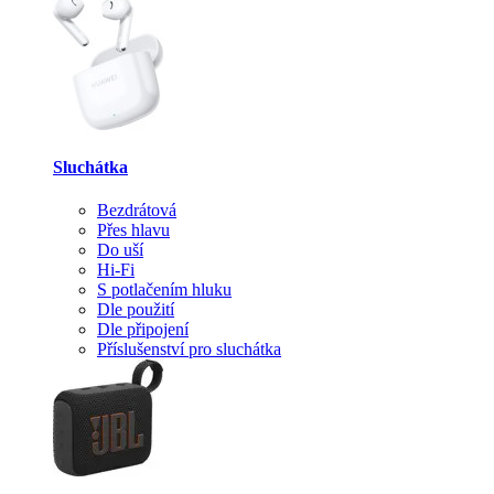
Sluchátka
Bezdrátová
Přes hlavu
Do uší
Hi-Fi
S potlačením hluku
Dle použití
Dle připojení
Příslušenství pro sluchátka