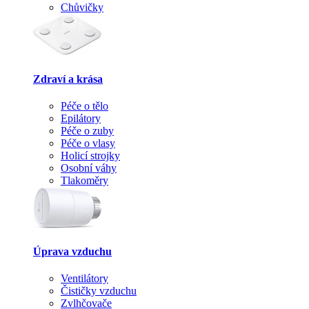
Chůvičky
Zdraví a krása
Péče o tělo
Epilátory
Péče o zuby
Péče o vlasy
Holicí strojky
Osobní váhy
Tlakoměry
Úprava vzduchu
Ventilátory
Čističky vzduchu
Zvlhčovače