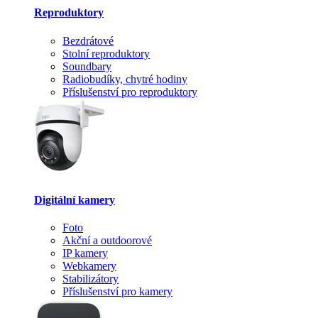
Reproduktory
Bezdrátové
Stolní reproduktory
Soundbary
Radiobudíky, chytré hodiny
Příslušenství pro reproduktory
Digitální kamery
Foto
Akční a outdoorové
IP kamery
Webkamery
Stabilizátory
Příslušenství pro kamery