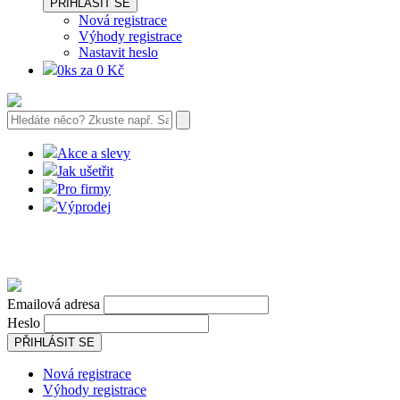
PŘIHLÁSIT SE
Nová registrace
Výhody registrace
Nastavit heslo
0ks za 0 Kč
Akce a slevy
Jak ušetřit
Pro firmy
Výprodej
Emailová adresa
Heslo
PŘIHLÁSIT SE
Nová registrace
Výhody registrace