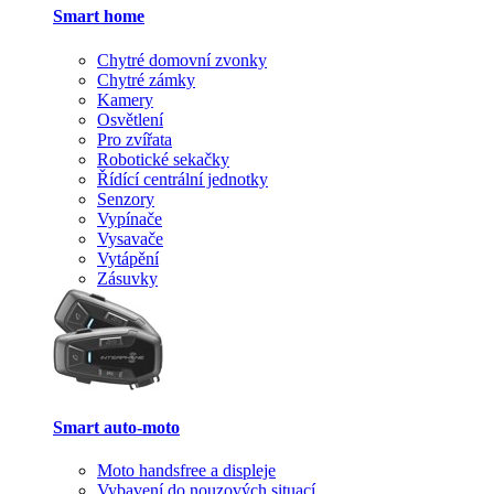
Smart home
Chytré domovní zvonky
Chytré zámky
Kamery
Osvětlení
Pro zvířata
Robotické sekačky
Řídící centrální jednotky
Senzory
Vypínače
Vysavače
Vytápění
Zásuvky
Smart auto-moto
Moto handsfree a displeje
Vybavení do nouzových situací