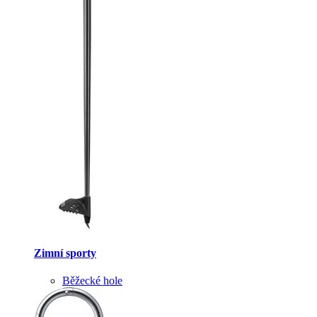
Zimní sporty
Běžecké hole