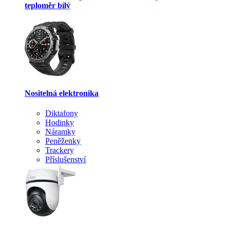
teploměr bílý
Nositelná elektronika
Diktafony
Hodinky
Náramky
Peněženky
Trackery
Příslušenství