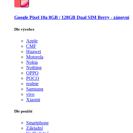
Google Pixel 10a 8GB / 128GB Dual SIM Berry - zánovní
Dle výrobce
Apple
CMF
Huawei
Motorola
Nokia
Nothing
OPPO
POCO
realme
Samsung
vivo
Xiaomi
Dle použití
Smartphone
Základní