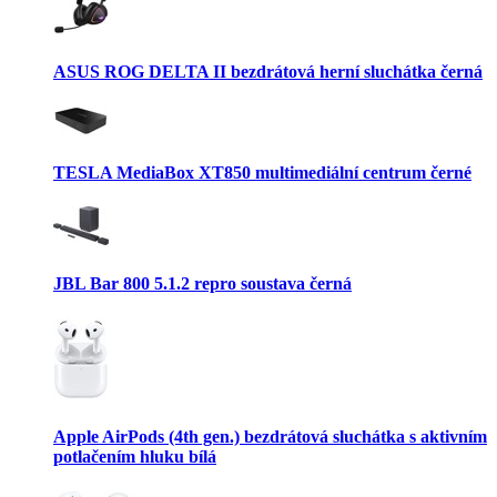
ASUS ROG DELTA II bezdrátová herní sluchátka černá
TESLA MediaBox XT850 multimediální centrum černé
JBL Bar 800 5.1.2 repro soustava černá
Apple AirPods (4th gen.) bezdrátová sluchátka s aktivním
potlačením hluku bílá