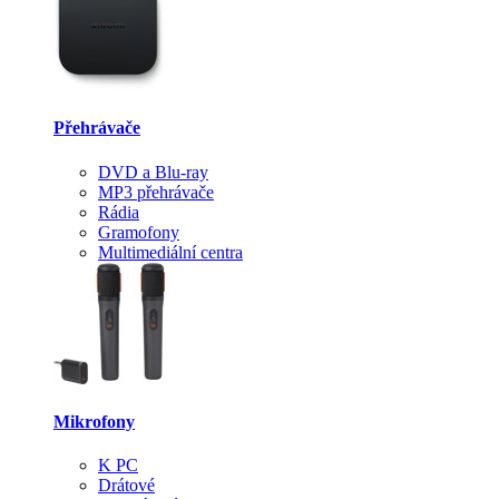
Přehrávače
DVD a Blu-ray
MP3 přehrávače
Rádia
Gramofony
Multimediální centra
Mikrofony
K PC
Drátové