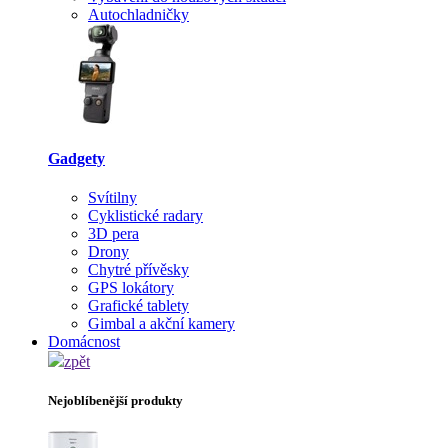
Autochladničky
Gadgety
Svítilny
Cyklistické radary
3D pera
Drony
Chytré přívěsky
GPS lokátory
Grafické tablety
Gimbal a akční kamery
Domácnost
zpět
Nejoblíbenější produkty