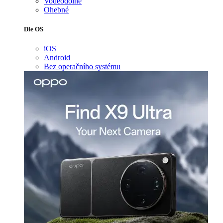
Voděodolné
Ohebné
Dle OS
iOS
Android
Bez operačního systému