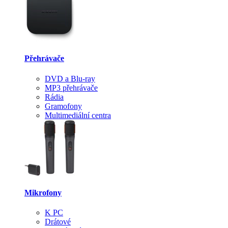
Přehrávače
DVD a Blu-ray
MP3 přehrávače
Rádia
Gramofony
Multimediální centra
Mikrofony
K PC
Drátové