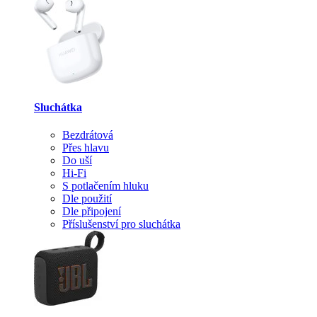
Sluchátka
Bezdrátová
Přes hlavu
Do uší
Hi-Fi
S potlačením hluku
Dle použití
Dle připojení
Příslušenství pro sluchátka