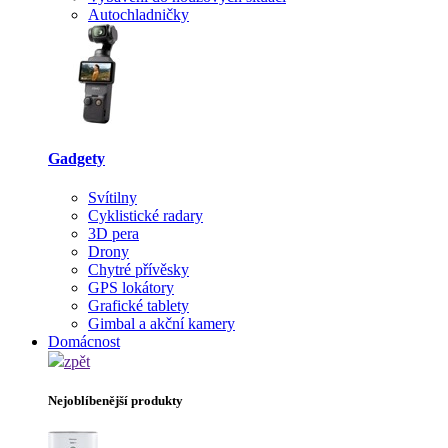
Autochladničky
Gadgety
Svítilny
Cyklistické radary
3D pera
Drony
Chytré přívěsky
GPS lokátory
Grafické tablety
Gimbal a akční kamery
Domácnost
zpět
Nejoblíbenější produkty