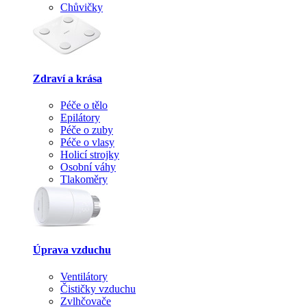
Chůvičky
Zdraví a krása
Péče o tělo
Epilátory
Péče o zuby
Péče o vlasy
Holicí strojky
Osobní váhy
Tlakoměry
Úprava vzduchu
Ventilátory
Čističky vzduchu
Zvlhčovače