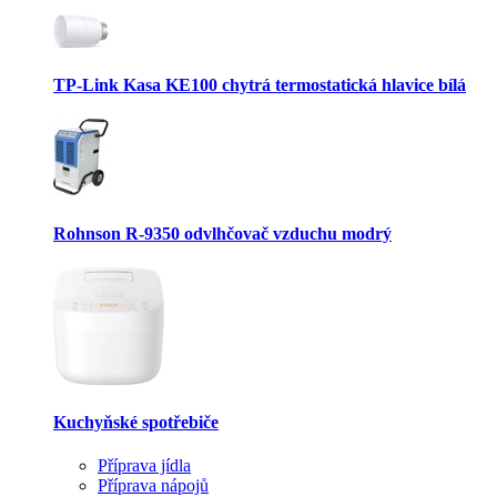
TP-Link Kasa KE100 chytrá termostatická hlavice bílá
Rohnson R-9350 odvlhčovač vzduchu modrý
Kuchyňské spotřebiče
Příprava jídla
Příprava nápojů