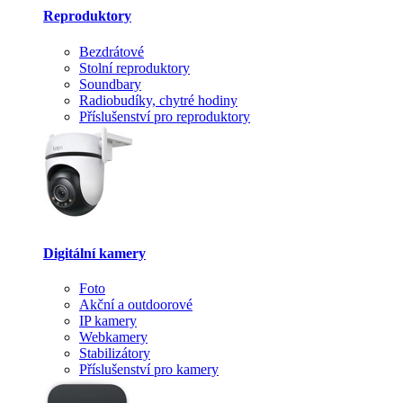
Reproduktory
Bezdrátové
Stolní reproduktory
Soundbary
Radiobudíky, chytré hodiny
Příslušenství pro reproduktory
Digitální kamery
Foto
Akční a outdoorové
IP kamery
Webkamery
Stabilizátory
Příslušenství pro kamery