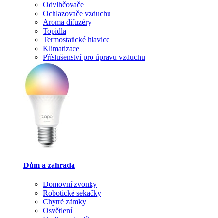
Odvlhčovače
Ochlazovače vzduchu
Aroma difuzéry
Topidla
Termostatické hlavice
Klimatizace
Příslušenství pro úpravu vzduchu
Dům a zahrada
Domovní zvonky
Robotické sekačky
Chytré zámky
Osvětlení