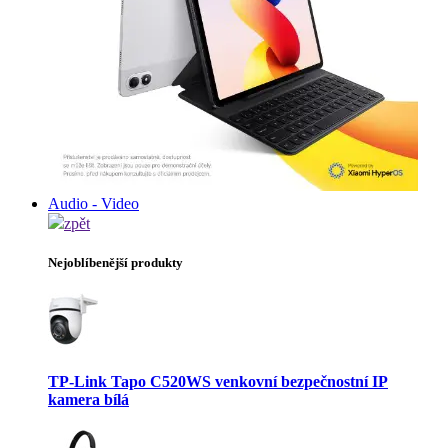
Audio - Video
zpět
Nejoblíbenější produkty
TP-Link Tapo C520WS venkovní bezpečnostní IP
kamera bílá