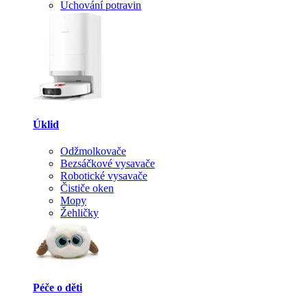
Uchování potravin
Úklid
Odžmolkovače
Bezsáčkové vysavače
Robotické vysavače
Čističe oken
Mopy
Žehličky
Péče o děti