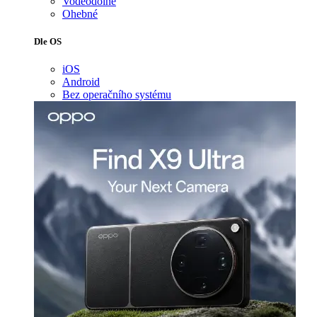
Voděodolné
Ohebné
Dle OS
iOS
Android
Bez operačního systému