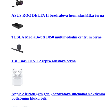
ASUS ROG DELTA II bezdrátová herní sluchátka černá
TESLA MediaBox XT850 multimediální centrum černé
JBL Bar 800 5.1.2 repro soustava černá
Apple AirPods (4th gen.) bezdrátová sluchátka s aktivním
potlačením hluku bílá