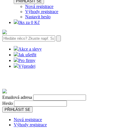
PŘIHLÁSIT SE
Nová registrace
Výhody registrace
Nastavit heslo
0ks za 0 Kč
Akce a slevy
Jak ušetřit
Pro firmy
Výprodej
Emailová adresa
Heslo
PŘIHLÁSIT SE
Nová registrace
Výhody registrace