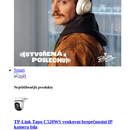
Smart
zpět
Nejoblíbenější produkty
TP-Link Tapo C520WS venkovní bezpečnostní IP
kamera bílá