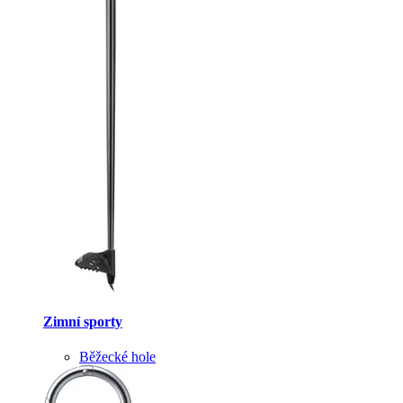
Zimní sporty
Běžecké hole