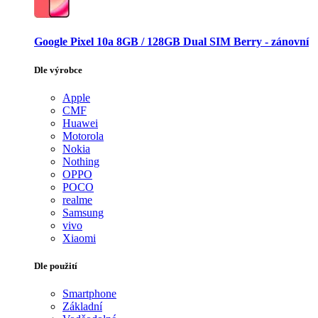
Google Pixel 10a 8GB / 128GB Dual SIM Berry - zánovní
Dle výrobce
Apple
CMF
Huawei
Motorola
Nokia
Nothing
OPPO
POCO
realme
Samsung
vivo
Xiaomi
Dle použití
Smartphone
Základní