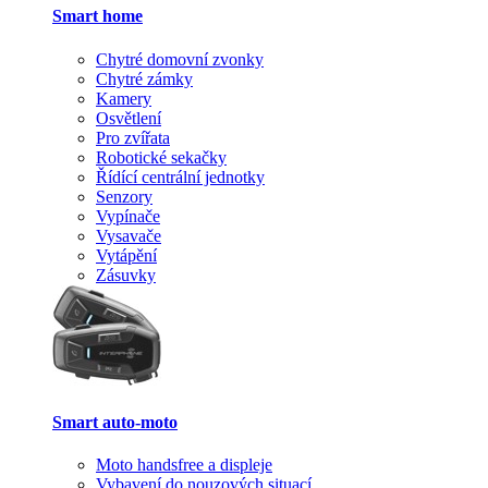
Smart home
Chytré domovní zvonky
Chytré zámky
Kamery
Osvětlení
Pro zvířata
Robotické sekačky
Řídící centrální jednotky
Senzory
Vypínače
Vysavače
Vytápění
Zásuvky
Smart auto-moto
Moto handsfree a displeje
Vybavení do nouzových situací