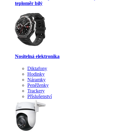
teploměr bílý
Nositelná elektronika
Diktafony
Hodinky
Náramky
Peněženky
Trackery
Příslušenství