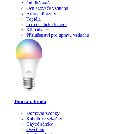
Odvlhčovače
Ochlazovače vzduchu
Aroma difuzéry
Topidla
Termostatické hlavice
Klimatizace
Příslušenství pro úpravu vzduchu
Dům a zahrada
Domovní zvonky
Robotické sekačky
Chytré zámky
Osvětlení