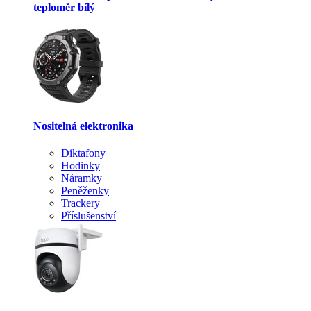
teploměr bílý
Nositelná elektronika
Diktafony
Hodinky
Náramky
Peněženky
Trackery
Příslušenství