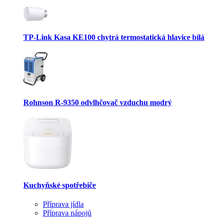
TP-Link Kasa KE100 chytrá termostatická hlavice bílá
Rohnson R-9350 odvlhčovač vzduchu modrý
Kuchyňské spotřebiče
Příprava jídla
Příprava nápojů