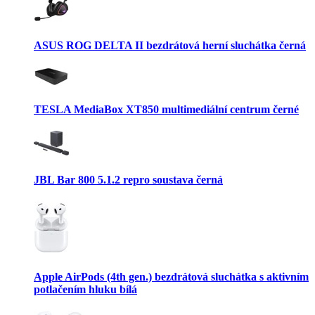
ASUS ROG DELTA II bezdrátová herní sluchátka černá
TESLA MediaBox XT850 multimediální centrum černé
JBL Bar 800 5.1.2 repro soustava černá
Apple AirPods (4th gen.) bezdrátová sluchátka s aktivním
potlačením hluku bílá