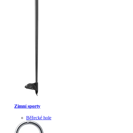
Zimní sporty
Běžecké hole