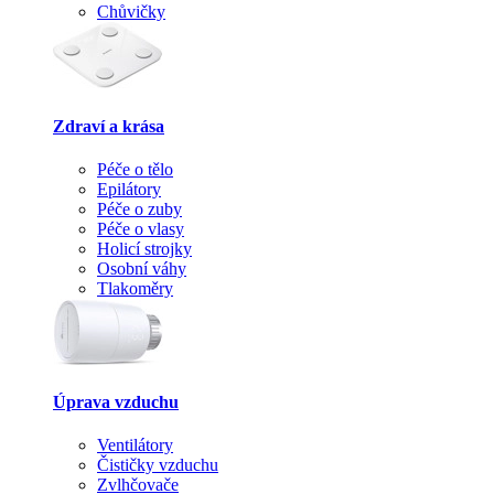
Chůvičky
Zdraví a krása
Péče o tělo
Epilátory
Péče o zuby
Péče o vlasy
Holicí strojky
Osobní váhy
Tlakoměry
Úprava vzduchu
Ventilátory
Čističky vzduchu
Zvlhčovače