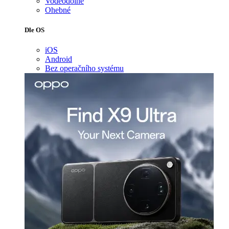
Voděodolné
Ohebné
Dle OS
iOS
Android
Bez operačního systému