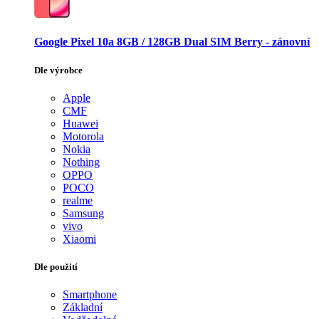
Google Pixel 10a 8GB / 128GB Dual SIM Berry - zánovní
Dle výrobce
Apple
CMF
Huawei
Motorola
Nokia
Nothing
OPPO
POCO
realme
Samsung
vivo
Xiaomi
Dle použití
Smartphone
Základní