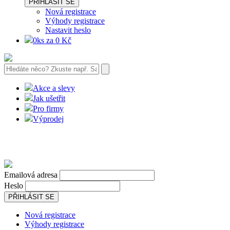
PŘIHLÁSIT SE
Nová registrace
Výhody registrace
Nastavit heslo
0ks za 0 Kč
Akce a slevy
Jak ušetřit
Pro firmy
Výprodej
Emailová adresa
Heslo
PŘIHLÁSIT SE
Nová registrace
Výhody registrace