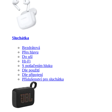
Sluchátka
Bezdrátová
Přes hlavu
Do uší
Hi-Fi
S potlačením hluku
Dle použití
Dle připojení
Příslušenství pro sluchátka