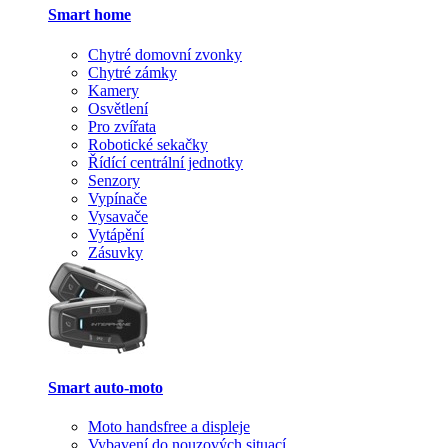
Smart home
Chytré domovní zvonky
Chytré zámky
Kamery
Osvětlení
Pro zvířata
Robotické sekačky
Řídící centrální jednotky
Senzory
Vypínače
Vysavače
Vytápění
Zásuvky
Smart auto-moto
Moto handsfree a displeje
Vybavení do nouzových situací