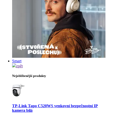
Smart
zpět
Nejoblíbenější produkty
TP-Link Tapo C520WS venkovní bezpečnostní IP
kamera bílá