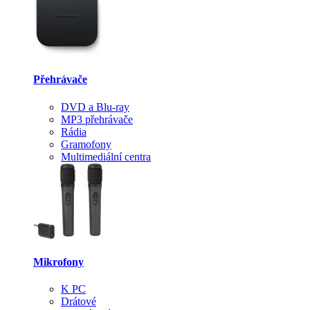
Přehrávače
DVD a Blu-ray
MP3 přehrávače
Rádia
Gramofony
Multimediální centra
Mikrofony
K PC
Drátové