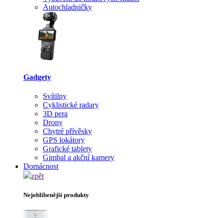
Autochladničky
Gadgety
Svítilny
Cyklistické radary
3D pera
Drony
Chytré přívěsky
GPS lokátory
Grafické tablety
Gimbal a akční kamery
Domácnost
zpět
Nejoblíbenější produkty