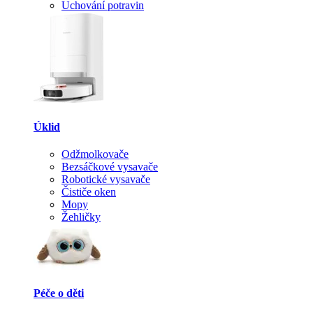
Uchování potravin
Úklid
Odžmolkovače
Bezsáčkové vysavače
Robotické vysavače
Čističe oken
Mopy
Žehličky
Péče o děti