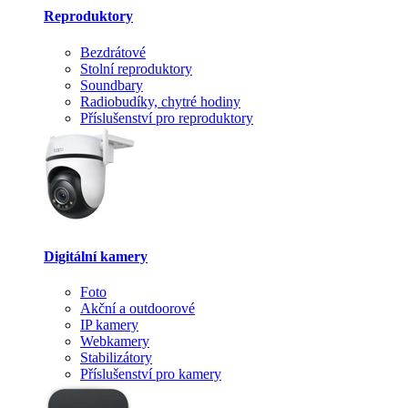
Reproduktory
Bezdrátové
Stolní reproduktory
Soundbary
Radiobudíky, chytré hodiny
Příslušenství pro reproduktory
Digitální kamery
Foto
Akční a outdoorové
IP kamery
Webkamery
Stabilizátory
Příslušenství pro kamery