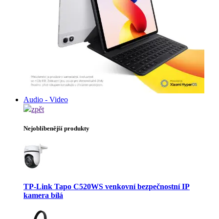
Audio - Video
zpět
Nejoblíbenější produkty
TP-Link Tapo C520WS venkovní bezpečnostní IP
kamera bílá