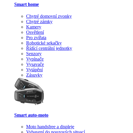
Smart home
Chytré domovní zvonky
Chytré zámky
Kamery
Osvětlení
Pro zvířata
Robotické sekačky
Řídící centrální jednotky
Senzory
Vypínače
Vysavače
Vytápění
Zásuvky
Smart auto-moto
Moto handsfree a displeje
Vybavení do nouzových situací