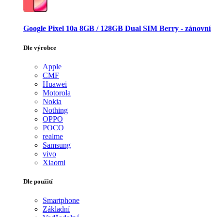
Google Pixel 10a 8GB / 128GB Dual SIM Berry - zánovní
Dle výrobce
Apple
CMF
Huawei
Motorola
Nokia
Nothing
OPPO
POCO
realme
Samsung
vivo
Xiaomi
Dle použití
Smartphone
Základní