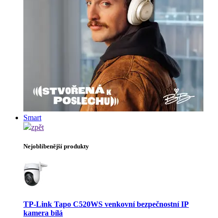
Smart
zpět
Nejoblíbenější produkty
TP-Link Tapo C520WS venkovní bezpečnostní IP
kamera bílá