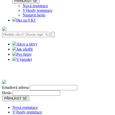
PŘIHLÁSIT SE
Nová registrace
Výhody registrace
Nastavit heslo
0ks za 0 Kč
Akce a slevy
Jak ušetřit
Pro firmy
Výprodej
Emailová adresa
Heslo
PŘIHLÁSIT SE
Nová registrace
Výhody registrace