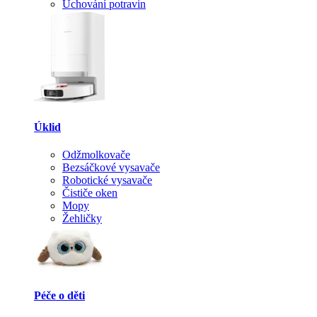
Uchování potravin
Úklid
Odžmolkovače
Bezsáčkové vysavače
Robotické vysavače
Čističe oken
Mopy
Žehličky
Péče o děti