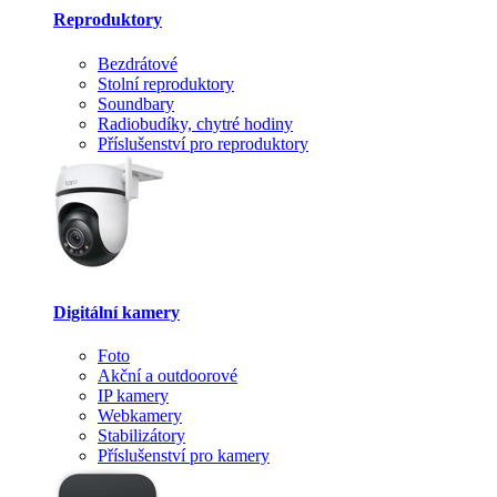
Reproduktory
Bezdrátové
Stolní reproduktory
Soundbary
Radiobudíky, chytré hodiny
Příslušenství pro reproduktory
Digitální kamery
Foto
Akční a outdoorové
IP kamery
Webkamery
Stabilizátory
Příslušenství pro kamery