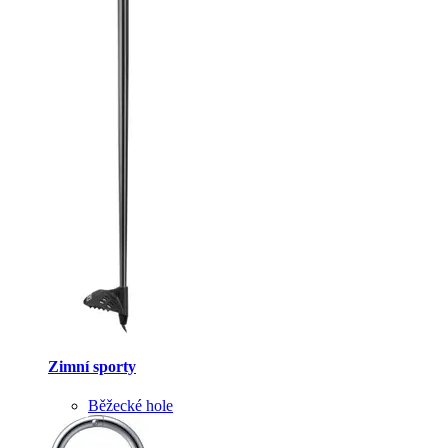
Zimní sporty
Běžecké hole