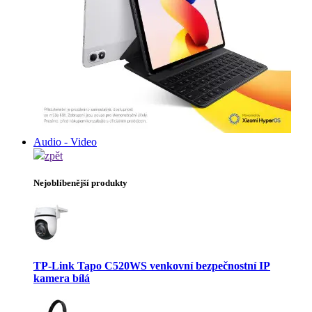
Audio - Video
zpět
Nejoblíbenější produkty
TP-Link Tapo C520WS venkovní bezpečnostní IP
kamera bílá