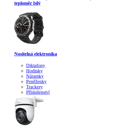
teploměr bílý
Nositelná elektronika
Diktafony
Hodinky
Náramky
Peněženky
Trackery
Příslušenství