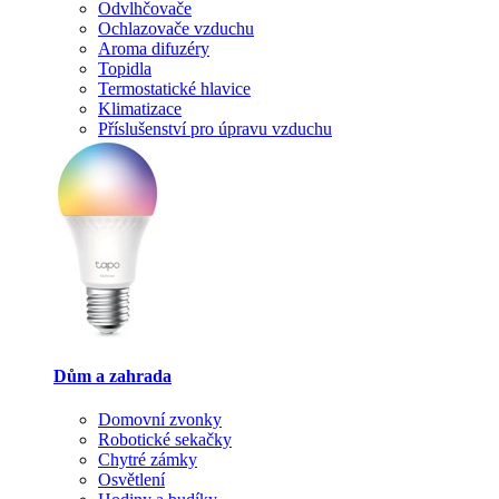
Odvlhčovače
Ochlazovače vzduchu
Aroma difuzéry
Topidla
Termostatické hlavice
Klimatizace
Příslušenství pro úpravu vzduchu
Dům a zahrada
Domovní zvonky
Robotické sekačky
Chytré zámky
Osvětlení