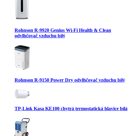
Rohnson R-9920 Genius Wi-Fi Health & Clean
odvlhčovač vzduchu bílý
Rohnson R-9150 Power Dry odvlhčovač vzduchu bílý
TP-Link Kasa KE100 chytrá termostatická hlavice bílá