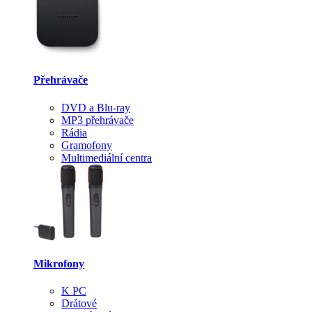
Přehrávače
DVD a Blu-ray
MP3 přehrávače
Rádia
Gramofony
Multimediální centra
Mikrofony
K PC
Drátové