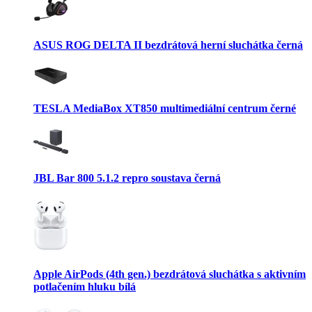
ASUS ROG DELTA II bezdrátová herní sluchátka černá
TESLA MediaBox XT850 multimediální centrum černé
JBL Bar 800 5.1.2 repro soustava černá
Apple AirPods (4th gen.) bezdrátová sluchátka s aktivním
potlačením hluku bílá