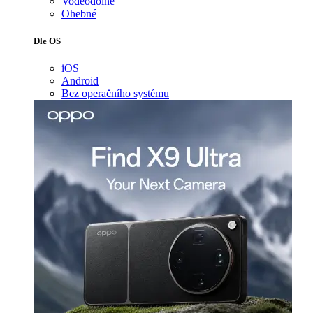
Voděodolné
Ohebné
Dle OS
iOS
Android
Bez operačního systému