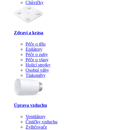
Chůvičky
Zdraví a krása
Péče o tělo
Epilátory
Péče o zuby
Péče o vlasy
Holicí strojky
Osobní váhy
Tlakoměry
Úprava vzduchu
Ventilátory
Čističky vzduchu
Zvlhčovače