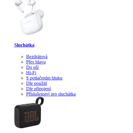
Sluchátka
Bezdrátová
Přes hlavu
Do uší
Hi-Fi
S potlačením hluku
Dle použití
Dle připojení
Příslušenství pro sluchátka