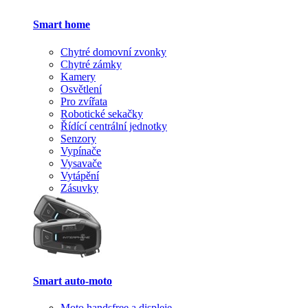
Smart home
Chytré domovní zvonky
Chytré zámky
Kamery
Osvětlení
Pro zvířata
Robotické sekačky
Řídící centrální jednotky
Senzory
Vypínače
Vysavače
Vytápění
Zásuvky
Smart auto-moto
Moto handsfree a displeje