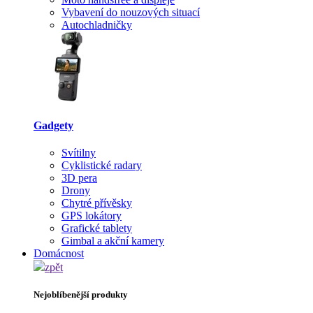
Vybavení do nouzových situací
Autochladničky
Gadgety
Svítilny
Cyklistické radary
3D pera
Drony
Chytré přívěsky
GPS lokátory
Grafické tablety
Gimbal a akční kamery
Domácnost
zpět
Nejoblíbenější produkty