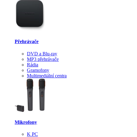
Přehrávače
DVD a Blu-ray
MP3 přehrávače
Rádia
Gramofony
Multimediální centra
Mikrofony
K PC