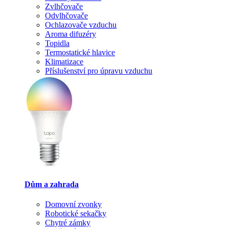
Zvlhčovače
Odvlhčovače
Ochlazovače vzduchu
Aroma difuzéry
Topidla
Termostatické hlavice
Klimatizace
Příslušenství pro úpravu vzduchu
Dům a zahrada
Domovní zvonky
Robotické sekačky
Chytré zámky