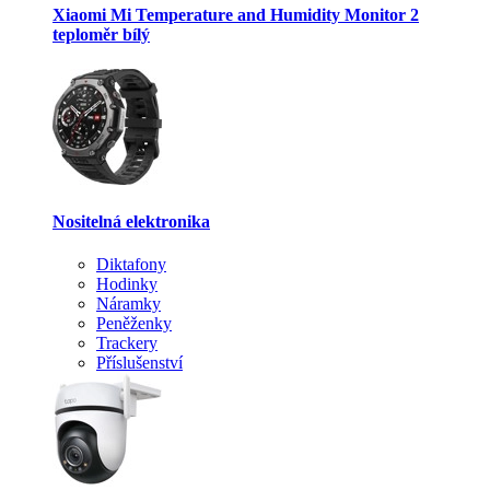
Xiaomi Mi Temperature and Humidity Monitor 2
teploměr bílý
Nositelná elektronika
Diktafony
Hodinky
Náramky
Peněženky
Trackery
Příslušenství