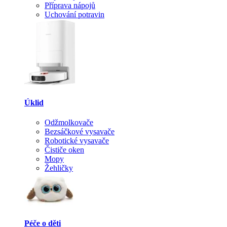
Příprava nápojů
Uchování potravin
Úklid
Odžmolkovače
Bezsáčkové vysavače
Robotické vysavače
Čističe oken
Mopy
Žehličky
Péče o děti