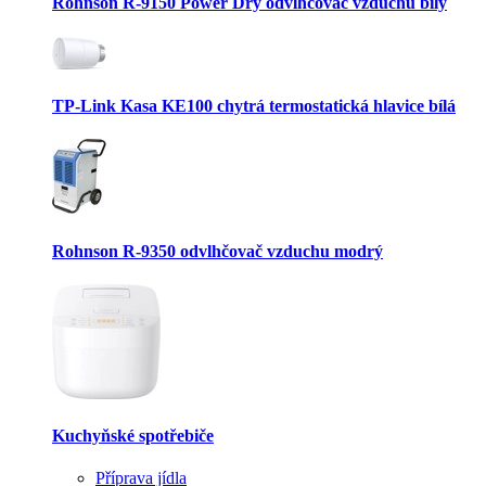
Rohnson R-9150 Power Dry odvlhčovač vzduchu bílý
TP-Link Kasa KE100 chytrá termostatická hlavice bílá
Rohnson R-9350 odvlhčovač vzduchu modrý
Kuchyňské spotřebiče
Příprava jídla