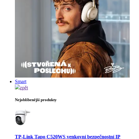
Smart
zpět
Nejoblíbenější produkty
TP-Link Tapo C520WS venkovní bezpečnostní IP