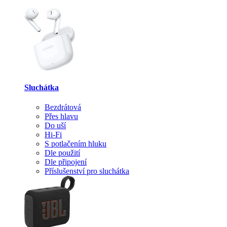
Sluchátka
Bezdrátová
Přes hlavu
Do uší
Hi-Fi
S potlačením hluku
Dle použití
Dle připojení
Příslušenství pro sluchátka