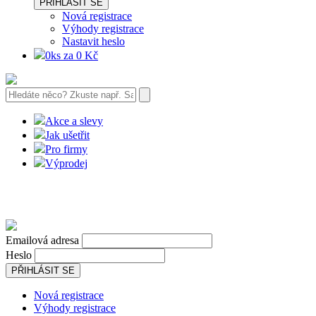
PŘIHLÁSIT SE
Nová registrace
Výhody registrace
Nastavit heslo
0ks za 0 Kč
Akce a slevy
Jak ušetřit
Pro firmy
Výprodej
Emailová adresa
Heslo
PŘIHLÁSIT SE
Nová registrace
Výhody registrace