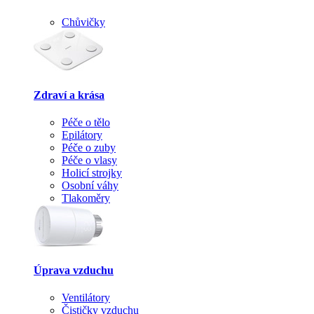
Chůvičky
Zdraví a krása
Péče o tělo
Epilátory
Péče o zuby
Péče o vlasy
Holicí strojky
Osobní váhy
Tlakoměry
Úprava vzduchu
Ventilátory
Čističky vzduchu