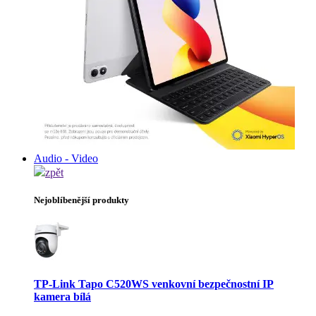
Audio - Video
zpět
Nejoblíbenější produkty
TP-Link Tapo C520WS venkovní bezpečnostní IP
kamera bílá