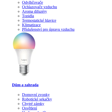
Odvlhčovače
Ochlazovače vzduchu
Aroma difuzéry
Topidla
Termostatické hlavice
Klimatizace
Příslušenství pro úpravu vzduchu
Dům a zahrada
Domovní zvonky
Robotické sekačky
Chytré zámky
Osvětlení