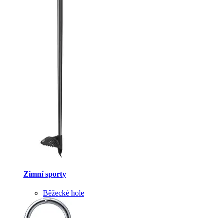
Zimní sporty
Běžecké hole