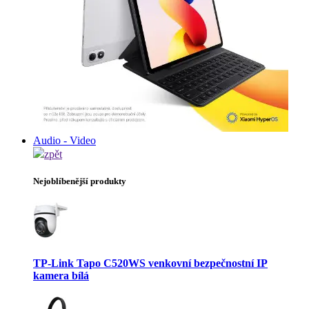
Audio - Video
zpět
Nejoblíbenější produkty
TP-Link Tapo C520WS venkovní bezpečnostní IP
kamera bílá