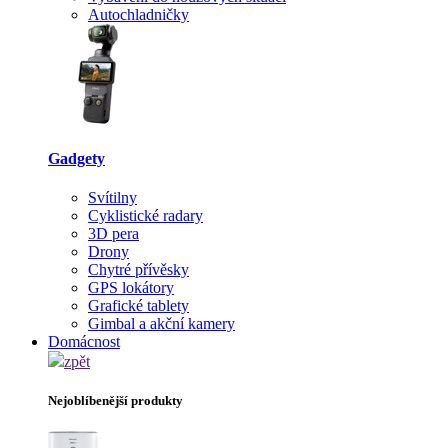
Autochladničky
Gadgety
Svítilny
Cyklistické radary
3D pera
Drony
Chytré přívěsky
GPS lokátory
Grafické tablety
Gimbal a akční kamery
Domácnost
zpět
Nejoblíbenější produkty