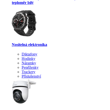
teploměr bílý
Nositelná elektronika
Diktafony
Hodinky
Náramky
Peněženky
Trackery
Příslušenství