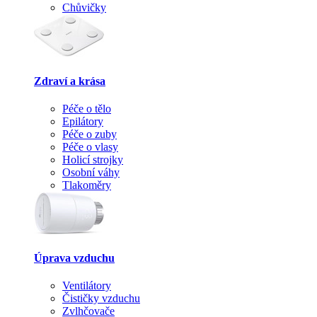
Chůvičky
Zdraví a krása
Péče o tělo
Epilátory
Péče o zuby
Péče o vlasy
Holicí strojky
Osobní váhy
Tlakoměry
Úprava vzduchu
Ventilátory
Čističky vzduchu
Zvlhčovače