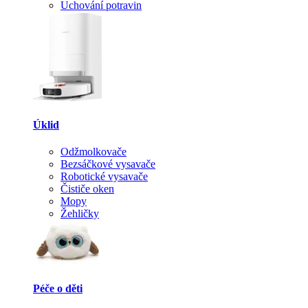
Uchování potravin
Úklid
Odžmolkovače
Bezsáčkové vysavače
Robotické vysavače
Čističe oken
Mopy
Žehličky
Péče o děti