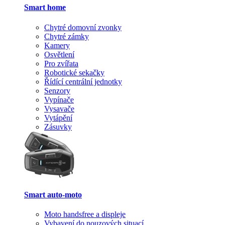
Smart home
Chytré domovní zvonky
Chytré zámky
Kamery
Osvětlení
Pro zvířata
Robotické sekačky
Řídící centrální jednotky
Senzory
Vypínače
Vysavače
Vytápění
Zásuvky
Smart auto-moto
Moto handsfree a displeje
Vybavení do nouzových situací