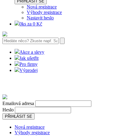
PŘIHLÁSIT SE
Nová registrace
Výhody registrace
Nastavit heslo
0ks za 0 Kč
Akce a slevy
Jak ušetřit
Pro firmy
Výprodej
Emailová adresa
Heslo
PŘIHLÁSIT SE
Nová registrace
Výhody registrace