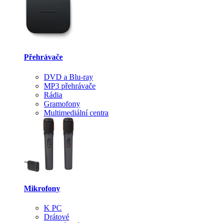
Přehrávače
DVD a Blu-ray
MP3 přehrávače
Rádia
Gramofony
Multimediální centra
Mikrofony
K PC
Drátové