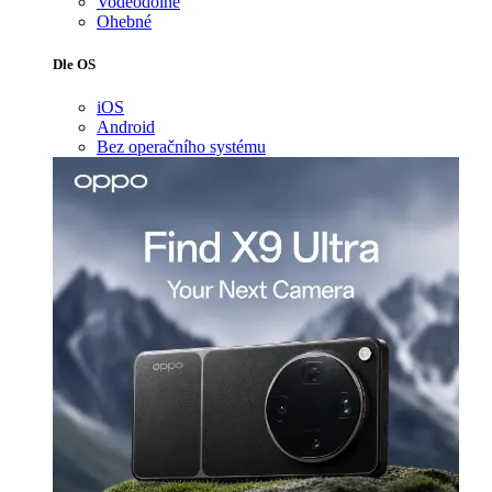
Voděodolné
Ohebné
Dle OS
iOS
Android
Bez operačního systému