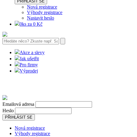
PŘIHLÁSIT SE
Nová registrace
Výhody registrace
Nastavit heslo
0ks za 0 Kč
Akce a slevy
Jak ušetřit
Pro firmy
Výprodej
Emailová adresa
Heslo
PŘIHLÁSIT SE
Nová registrace
Výhody registrace