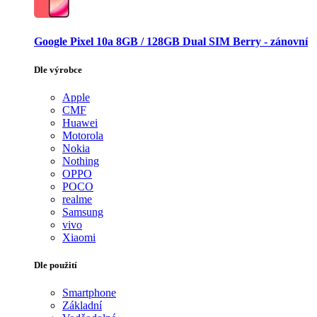
Google Pixel 10a 8GB / 128GB Dual SIM Berry - zánovní
Dle výrobce
Apple
CMF
Huawei
Motorola
Nokia
Nothing
OPPO
POCO
realme
Samsung
vivo
Xiaomi
Dle použití
Smartphone
Základní