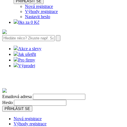
PŘIHLÁSIT SE
Nová registrace
Výhody registrace
Nastavit heslo
0ks za 0 Kč
Akce a slevy
Jak ušetřit
Pro firmy
Výprodej
Emailová adresa
Heslo
PŘIHLÁSIT SE
Nová registrace
Výhody registrace