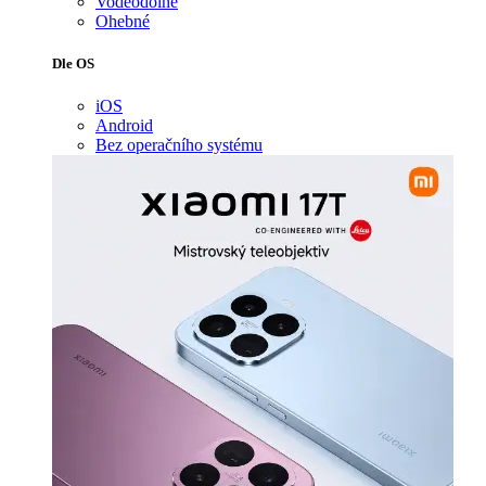
Voděodolné
Ohebné
Dle OS
iOS
Android
Bez operačního systému