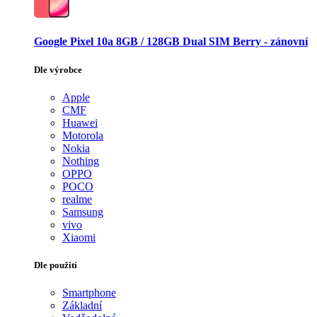
Google Pixel 10a 8GB / 128GB Dual SIM Berry - zánovní
Dle výrobce
Apple
CMF
Huawei
Motorola
Nokia
Nothing
OPPO
POCO
realme
Samsung
vivo
Xiaomi
Dle použití
Smartphone
Základní