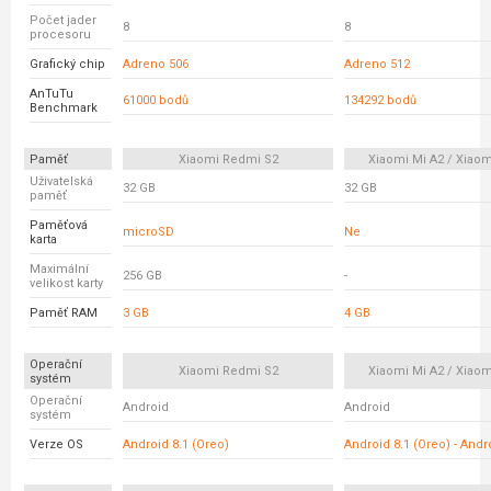
Počet jader
8
8
procesoru
Grafický chip
Adreno 506
Adreno 512
AnTuTu
61000 bodů
134292 bodů
Benchmark
Paměť
Xiaomi Redmi S2
Xiaomi Mi A2 / Xiaom
Uživatelská
32 GB
32 GB
paměť
Paměťová
microSD
Ne
karta
Maximální
256 GB
-
velikost karty
Paměť RAM
3 GB
4 GB
Operační
Xiaomi Redmi S2
Xiaomi Mi A2 / Xiaom
systém
Operační
Android
Android
systém
Verze OS
Android 8.1 (Oreo)
Android 8.1 (Oreo) - And