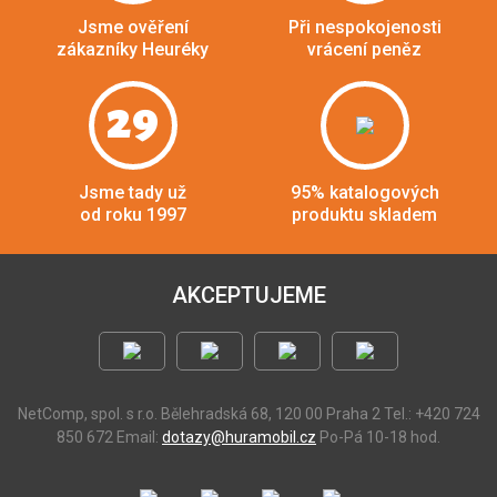
Jsme ověření
Při nespokojenosti
zákazníky Heuréky
vrácení peněz
29
Jsme tady už
95% katalogových
od roku 1997
produktu skladem
AKCEPTUJEME
NetComp, spol. s r.o.
Bělehradská 68, 120 00 Praha 2
Tel.: +420 724
850 672
Email:
dotazy@huramobil.cz
Po-Pá 10-18 hod.