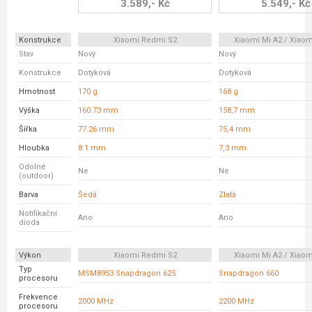
3.589,- Kč
5.549,- Kč
Konstrukce
Xiaomi Redmi S2
Xiaomi Mi A2 / Xiaom
Stav
Nový
Nový
Konstrukce
Dotyková
Dotyková
Hmotnost
170 g
168 g
Výška
160.73 mm
158,7 mm
Šířka
77.26 mm
75,4 mm
Hloubka
8.1 mm
7,3 mm
Odolné
Ne
Ne
(outdoor)
Barva
Šedá
Zlatá
Notifikační
Ano
Ano
dioda
Výkon
Xiaomi Redmi S2
Xiaomi Mi A2 / Xiaom
Typ
MSM8953 Snapdragon 625
Snapdragon 660
procesoru
Frekvence
2000 MHz
2200 MHz
procesoru