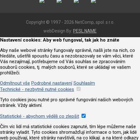
Copyright © 1997 - 2026 NetComp, spol. s r.o.
webDesign By:
PESL.NAME
Nastavení cookies: Aby web fungoval, tak jak ho znáte
Aby naše webové stránky fungovaly správně, našli jste na nich, co
hledáte, ušetřili spoustu času a nezobrazovaly se vám věci, které
Vás nezajímají, potřebujeme od Vás souhlas se zpracováním
souborů cookies, tj. malých souborů, které se ukládají ve vašem
prohlížeči.
Odmítnout vše
Podrobné nastavení
Souhlasím
Technické - nezbytně nutné cookies
Tyto cookies jsou nutné pro správné fungování našich webových
stránek. Vždy aktivní.
Statistické - abychom věděli co zlepšit
Čím víc lidí má statistické cookies zapnuté, tím lépe můžeme naše
stránky vyladit. Tyto cookies shromažďují informace o tom, jak lidé
web používají, které stránky navštívili, na co klikají. a na které odkazy