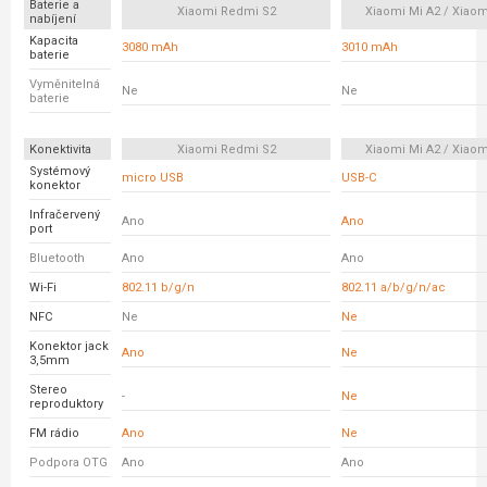
Baterie a
Xiaomi Redmi S2
Xiaomi Mi A2 / Xiaom
nabíjení
Kapacita
3080 mAh
3010 mAh
baterie
Vyměnitelná
Ne
Ne
baterie
Konektivita
Xiaomi Redmi S2
Xiaomi Mi A2 / Xiaom
Systémový
micro USB
USB-C
konektor
Infračervený
Ano
Ano
port
Bluetooth
Ano
Ano
Wi-Fi
802.11 b/g/n
802.11 a/b/g/n/ac
NFC
Ne
Ne
Konektor jack
Ano
Ne
3,5mm
Stereo
-
Ne
reproduktory
FM rádio
Ano
Ne
Podpora OTG
Ano
Ano