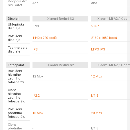
Podpora dvou
Ano
Ano
SIM karet
Displej
Xiaomi Redmi S2
Xiaomi Mi A2 / Xiaom
Úhlopříčka
5.99 "
5.99 "
displeje
Rozlišení
1440 x 720 bodů
2160 x 1080 bodů
displeje
Technologie
IPS
LTPS IPS
displeje
Fotoaparát
Xiaomi Redmi S2
Xiaomi Mi A2 / Xiaom
Rozlišení
hlavního
12 Mpx
12 Mpx
zadního
fotoaparátu
Clona
hlavního
f/2.2
f/1.8
zadního
fotoaparátu
Rozlišení
předního
16 Mpx
20 Mpx
fotoaparátu
Clona
předního
-
f/1.8