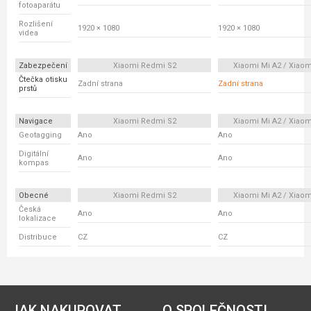
fotoaparátu
Rozlišení
1920 × 1080
1920 × 1080
videa
Zabezpečení
Xiaomi Redmi S2
Xiaomi Mi A2 / Xiaom
Čtečka otisku
Zadní strana
Zadní strana
prstů
Navigace
Xiaomi Redmi S2
Xiaomi Mi A2 / Xiaom
Geotagging
Ano
Ano
Digitální
Ano
Ano
kompas
Obecné
Xiaomi Redmi S2
Xiaomi Mi A2 / Xiaom
Česká
Ano
Ano
lokalizace
Distribuce
CZ
CZ
JAK NAKUPOVAT
O SPOLEČNOSTI