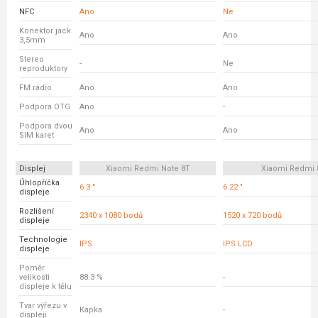
NFC
Ano
Ne
Konektor jack
Ano
Ano
3,5mm
Stereo
-
Ne
reproduktory
FM rádio
Ano
Ano
Podpora OTG
Ano
-
Podpora dvou
Ano
Ano
SIM karet
Displej
Xiaomi Redmi Note 8T
Xiaomi Redmi 
Úhlopříčka
6.3 "
6.22 "
displeje
Rozlišení
2340 x 1080 bodů
1520 x 720 bodů
displeje
Technologie
IPS
IPS LCD
displeje
Poměr
velikosti
88.3 %
-
displeje k tělu
Tvar výřezu v
Kapka
-
displeji