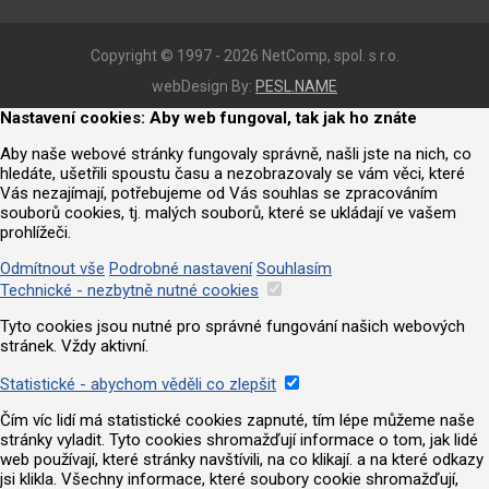
Copyright © 1997 - 2026 NetComp, spol. s r.o.
webDesign By:
PESL.NAME
Nastavení cookies: Aby web fungoval, tak jak ho znáte
Aby naše webové stránky fungovaly správně, našli jste na nich, co
hledáte, ušetřili spoustu času a nezobrazovaly se vám věci, které
Vás nezajímají, potřebujeme od Vás souhlas se zpracováním
souborů cookies, tj. malých souborů, které se ukládají ve vašem
prohlížeči.
Odmítnout vše
Podrobné nastavení
Souhlasím
Technické - nezbytně nutné cookies
Tyto cookies jsou nutné pro správné fungování našich webových
stránek. Vždy aktivní.
Statistické - abychom věděli co zlepšit
Čím víc lidí má statistické cookies zapnuté, tím lépe můžeme naše
stránky vyladit. Tyto cookies shromažďují informace o tom, jak lidé
web používají, které stránky navštívili, na co klikají. a na které odkazy
jsi klikla. Všechny informace, které soubory cookie shromažďují,