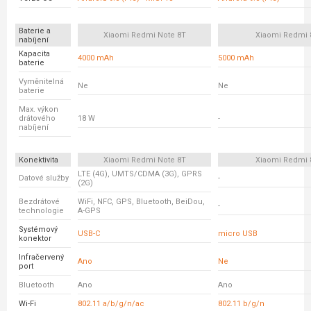
Baterie a
Xiaomi Redmi Note 8T
Xiaomi Redmi 
nabíjení
Kapacita
4000 mAh
5000 mAh
baterie
Vyměnitelná
Ne
Ne
baterie
Max. výkon
drátového
18 W
-
nabíjení
Konektivita
Xiaomi Redmi Note 8T
Xiaomi Redmi 
LTE (4G), UMTS/CDMA (3G), GPRS
Datové služby
-
(2G)
Bezdrátové
WiFi, NFC, GPS, Bluetooth, BeiDou,
-
technologie
A-GPS
Systémový
USB-C
micro USB
konektor
Infračervený
Ano
Ne
port
Bluetooth
Ano
Ano
Wi-Fi
802.11 a/b/g/n/ac
802.11 b/g/n