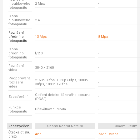
hloubkového
2 Mpx
-
fotoaparátu
Clona
hloubkového
2.4
-
fotoaparátu
Rozlišení
předního
13 Mpx
8 Mpx
fotoaparátu
Clona
předního
f/2.0
-
fotoaparátu
Rozlišení
3840 × 2160
-
videa
Podporovaná
2160p 30fps, 1080p 60fps, 1080p
rozlišení
-
30fps, 1080p 120fps
videa
Ostření detekcí fázového posuvu
Zaostřování
-
(PDAF)
Funkce
Přisvětlovací dioda
-
fotoaparátu
Zabezpečení
Xiaomi Redmi Note 8T
Xiaomi Redmi 
Čtečka otisku
Ano
Zadní strana
prstů