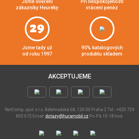
Jsme ověření
Při nespokojenosti
zákazníky Heuréky
vrácení peněz
29
Jsme tady už
95% katalogových
od roku 1997
produktu skladem
AKCEPTUJEME
NetComp, spol. s r.o.
Bělehradská 68, 120 00 Praha 2
Tel.: +420 724
850 672
Email:
dotazy@huramobil.cz
Po-Pá 10-18 hod.