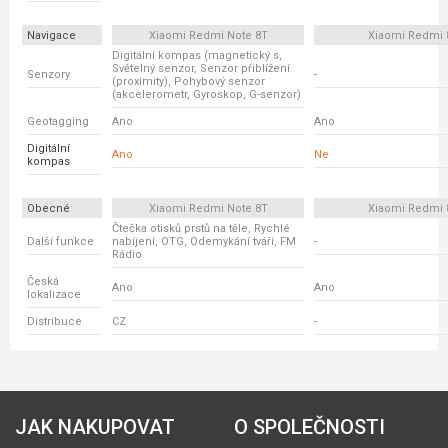
Navigace
Xiaomi Redmi Note 8T
Xiaomi Redmi 
Digitální kompas (magnetický s,
Světelný senzor, Senzor přiblížení
Senzory
-
(proximity), Pohybový senzor
(akcelerometr, Gyroskop, G-senzor)
Geotagging
Ano
Ano
Digitální
Ano
Ne
kompas
Obecné
Xiaomi Redmi Note 8T
Xiaomi Redmi 
Čtečka otisků prstů na těle, Rychlé
Další funkce
nabíjení, OTG, Odemykání tváří, FM
-
Rádio
Česká
Ano
Ano
lokalizace
Distribuce
CZ
-
JAK NAKUPOVAT
O SPOLEČNOSTI