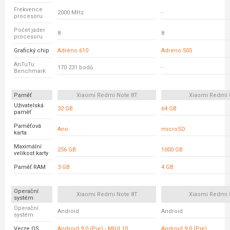
Frekvence
2000 MHz
-
procesoru
Počet jader
8
8
procesoru
Grafický chip
Adreno 610
Adreno 505
AnTuTu
170 231 bodů
-
Benchmark
Paměť
Xiaomi Redmi Note 8T
Xiaomi Redmi 
Uživatelská
32 GB
64 GB
paměť
Paměťová
Ano
microSD
karta
Maximální
256 GB
1000 GB
velikost karty
Paměť RAM
3 GB
4 GB
Operační
Xiaomi Redmi Note 8T
Xiaomi Redmi 
systém
Operační
Android
Android
systém
Verze OS
Android 9.0 (Pie) - MIUI 10
Android 9.0 (Pie)