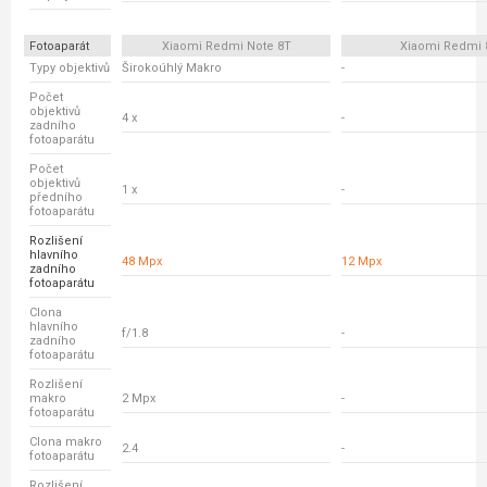
Fotoaparát
Xiaomi Redmi Note 8T
Xiaomi Redmi 
Typy objektivů
Širokoúhlý Makro
-
Počet
objektivů
4 x
-
zadního
fotoaparátu
Počet
objektivů
1 x
-
předního
fotoaparátu
Rozlišení
hlavního
48 Mpx
12 Mpx
zadního
fotoaparátu
Clona
hlavního
f/1.8
-
zadního
fotoaparátu
Rozlišení
makro
2 Mpx
-
fotoaparátu
Clona makro
2.4
-
fotoaparátu
Rozlišení