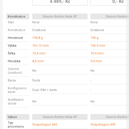
4.489,- Kč
0,- Kč
Konstrukce
Xiaomi Redmi Note 8T
Xiaomi Redmi 
Stav
Nový
Nový
Konstrukce
Dotyková
Dotyková
Hmotnost
199,8 g
190 g
Výška
161,15 mm
156.3 mm
Šířka
75,4 mm
75.4 mm
Hloubka
8,6 mm
9.4 mm
Odolné
Ne
Ne
(outdoor)
Barva
Šedá
-
Konfigurace
Dual SIM + karta
-
karet
Notifikační
Ne
Ne
dioda
Výkon
Xiaomi Redmi Note 8T
Xiaomi Redmi 
Typ
Snapdragon 665
Snapdragon 439
procesoru