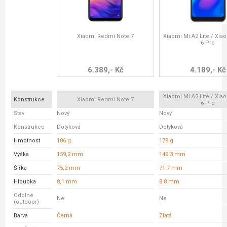
Xiaomi Redmi Note 7
Xiaomi Mi A2 Lite / Xi
6 Pro
6.389,- Kč
4.189,- Kč
Xiaomi Mi A2 Lite / Xi
Konstrukce
Xiaomi Redmi Note 7
6 Pro
Stav
Nový
Nový
Konstrukce
Dotyková
Dotyková
Hmotnost
186 g
178 g
Výška
159,2 mm
149.3 mm
Šířka
75,2 mm
71.7 mm
Hloubka
8,1 mm
8.8 mm
Odolné
Ne
Ne
(outdoor)
Barva
Černá
Zlatá