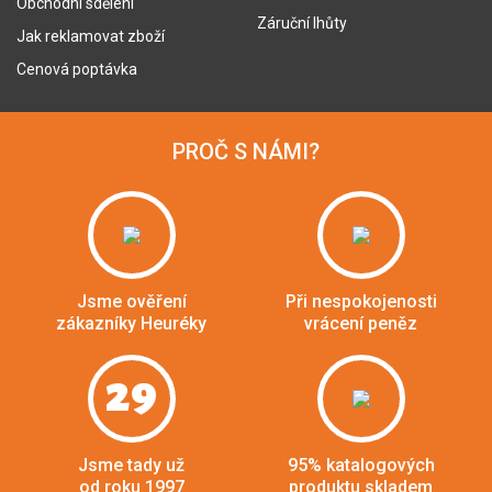
Obchodní sdělení
Záruční lhůty
Jak reklamovat zboží
Cenová poptávka
PROČ S NÁMI?
Jsme ověření
Při nespokojenosti
zákazníky Heuréky
vrácení peněz
29
Jsme tady už
95% katalogových
od roku 1997
produktu skladem