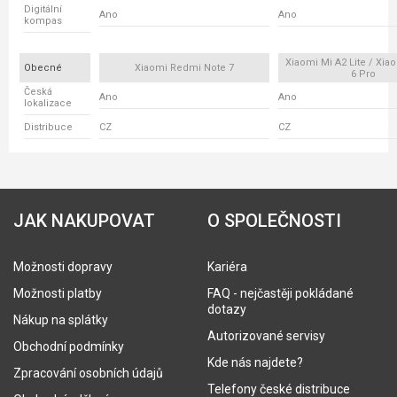
Digitální
Ano
Ano
kompas
Xiaomi Mi A2 Lite / Xi
Obecné
Xiaomi Redmi Note 7
6 Pro
Česká
Ano
Ano
lokalizace
Distribuce
CZ
CZ
JAK NAKUPOVAT
O SPOLEČNOSTI
Možnosti dopravy
Kariéra
Možnosti platby
FAQ - nejčastěji pokládané
dotazy
Nákup na splátky
Autorizované servisy
Obchodní podmínky
Kde nás najdete?
Zpracování osobních údajů
Telefony české distribuce