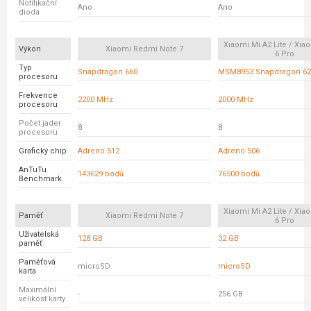
Notifikační
Ano
Ano
dioda
Xiaomi Mi A2 Lite / Xi
Výkon
Xiaomi Redmi Note 7
6 Pro
Typ
Snapdragon 660
MSM8953 Snapdragon 62
procesoru
Frekvence
2200 MHz
2000 MHz
procesoru
Počet jader
8
8
procesoru
Grafický chip
Adreno 512
Adreno 506
AnTuTu
143629 bodů
76500 bodů
Benchmark
Xiaomi Mi A2 Lite / Xi
Paměť
Xiaomi Redmi Note 7
6 Pro
Uživatelská
128 GB
32 GB
paměť
Paměťová
microSD
microSD
karta
Maximální
-
256 GB
velikost karty