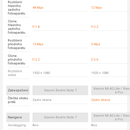
Rozlišení
hlavního
48 Mpx
12 Mpx
zadního
fotoaparátu
Clona
hlavního
f/1.8
f/2.2
zadního
fotoaparátu
Rozlišení
předního
13 Mpx
5 Mpx
fotoaparátu
Clona
předního
f/2.2
f/2.0
fotoaparátu
Rozlišení
1920 × 1080
1920 × 1080
videa
Xiaomi Mi A2 Lite / Xi
Zabezpečení
Xiaomi Redmi Note 7
6 Pro
Čtečka otisku
Zadní strana
Zadní strana
prstů
Xiaomi Mi A2 Lite / Xi
Navigace
Xiaomi Redmi Note 7
6 Pro
Geotagging
Ano
Ano