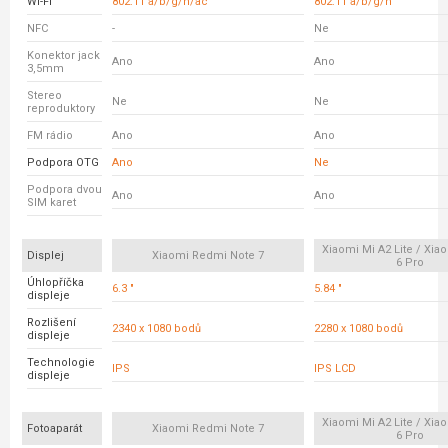
Wi-Fi
802.11 a/b/g/n/ac
802.11 a/b/g/n
NFC
-
Ne
Konektor jack
Ano
Ano
3,5mm
Stereo
Ne
Ne
reproduktory
FM rádio
Ano
Ano
Podpora OTG
Ano
Ne
Podpora dvou
Ano
Ano
SIM karet
Xiaomi Mi A2 Lite / Xi
Displej
Xiaomi Redmi Note 7
6 Pro
Úhlopříčka
6.3 "
5.84 "
displeje
Rozlišení
2340 x 1080 bodů
2280 x 1080 bodů
displeje
Technologie
IPS
IPS LCD
displeje
Xiaomi Mi A2 Lite / Xi
Fotoaparát
Xiaomi Redmi Note 7
6 Pro