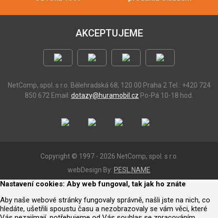
AKCEPTUJEME
NetComp, spol. s r.o.
Bělehradská 68, 120 00 Praha 2
Tel.: +420 724
850 672
Email:
dotazy@huramobil.cz
Po-Pá 10-18 hod.
Copyright © 1997 - 2026 NetComp, spol. s r.o.
webDesign By:
PESL.NAME
Nastavení cookies: Aby web fungoval, tak jak ho znáte
Aby naše webové stránky fungovaly správně, našli jste na nich, co
hledáte, ušetřili spoustu času a nezobrazovaly se vám věci, které
Vás nezajímají, potřebujeme od Vás souhlas se zpracováním