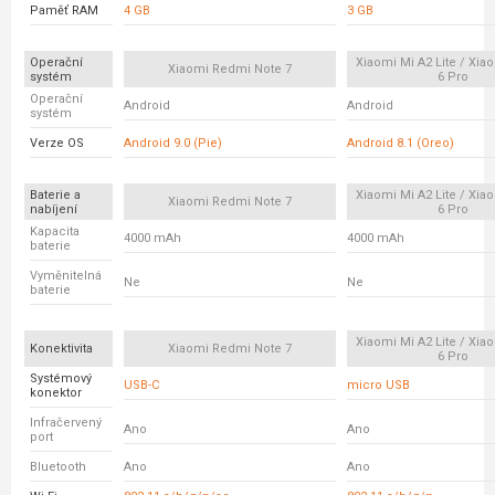
Paměť RAM
4 GB
3 GB
Operační
Xiaomi Mi A2 Lite / Xi
Xiaomi Redmi Note 7
systém
6 Pro
Operační
Android
Android
systém
Verze OS
Android 9.0 (Pie)
Android 8.1 (Oreo)
Baterie a
Xiaomi Mi A2 Lite / Xi
Xiaomi Redmi Note 7
nabíjení
6 Pro
Kapacita
4000 mAh
4000 mAh
baterie
Vyměnitelná
Ne
Ne
baterie
Xiaomi Mi A2 Lite / Xi
Konektivita
Xiaomi Redmi Note 7
6 Pro
Systémový
USB-C
micro USB
konektor
Infračervený
Ano
Ano
port
Bluetooth
Ano
Ano