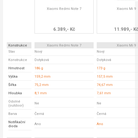
Xiaomi Redmi Note 7
Xiaomi Mi 9
6.389,- Kč
11.989,- K
Konstrukce
Xiaomi Redmi Note 7
Xiaomi Mi 9
Stav
Nový
Nový
Konstrukce
Dotyková
Dotyková
Hmotnost
186 g
173 g
Výška
159,2 mm
157,5 mm
Šířka
75,2 mm
74,67 mm
Hloubka
8,1 mm
7,61 mm
Odolné
Ne
Ne
(outdoor)
Barva
Černá
Černá
Notifikační
Ano
Ano
dioda