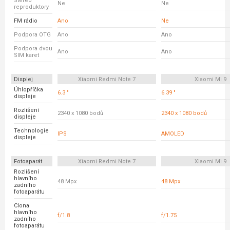
Stereo
Ne
Ne
reproduktory
FM rádio
Ano
Ne
Podpora OTG
Ano
Ano
Podpora dvou
Ano
Ano
SIM karet
Displej
Xiaomi Redmi Note 7
Xiaomi Mi 9
Úhlopříčka
6.3 "
6.39 "
displeje
Rozlišení
2340 x 1080 bodů
2340 x 1080 bodů
displeje
Technologie
IPS
AMOLED
displeje
Fotoaparát
Xiaomi Redmi Note 7
Xiaomi Mi 9
Rozlišení
hlavního
48 Mpx
48 Mpx
zadního
fotoaparátu
Clona
hlavního
f/1.8
f/1.75
zadního
fotoaparátu