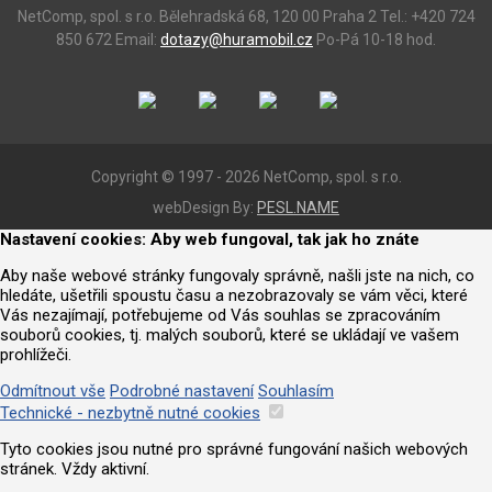
NetComp, spol. s r.o.
Bělehradská 68, 120 00 Praha 2
Tel.: +420 724
850 672
Email:
dotazy@huramobil.cz
Po-Pá 10-18 hod.
Copyright © 1997 - 2026 NetComp, spol. s r.o.
webDesign By:
PESL.NAME
Nastavení cookies: Aby web fungoval, tak jak ho znáte
Aby naše webové stránky fungovaly správně, našli jste na nich, co
hledáte, ušetřili spoustu času a nezobrazovaly se vám věci, které
Vás nezajímají, potřebujeme od Vás souhlas se zpracováním
souborů cookies, tj. malých souborů, které se ukládají ve vašem
prohlížeči.
Odmítnout vše
Podrobné nastavení
Souhlasím
Technické - nezbytně nutné cookies
Tyto cookies jsou nutné pro správné fungování našich webových
stránek. Vždy aktivní.