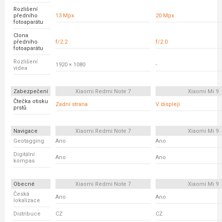
Rozlišení
předního
13 Mpx
20 Mpx
fotoaparátu
Clona
předního
f/2.2
f/2.0
fotoaparátu
Rozlišení
1920 × 1080
-
videa
Zabezpečení
Xiaomi Redmi Note 7
Xiaomi Mi 9
Čtečka otisku
Zadní strana
V displeji
prstů
Navigace
Xiaomi Redmi Note 7
Xiaomi Mi 9
Geotagging
Ano
Ano
Digitální
Ano
Ano
kompas
Obecné
Xiaomi Redmi Note 7
Xiaomi Mi 9
Česká
Ano
Ano
lokalizace
Distribuce
CZ
CZ