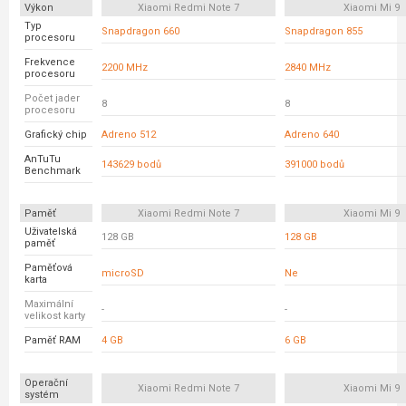
Výkon
Xiaomi Redmi Note 7
Xiaomi Mi 9
Typ
Snapdragon 660
Snapdragon 855
procesoru
Frekvence
2200 MHz
2840 MHz
procesoru
Počet jader
8
8
procesoru
Grafický chip
Adreno 512
Adreno 640
AnTuTu
143629 bodů
391000 bodů
Benchmark
Paměť
Xiaomi Redmi Note 7
Xiaomi Mi 9
Uživatelská
128 GB
128 GB
paměť
Paměťová
microSD
Ne
karta
Maximální
-
-
velikost karty
Paměť RAM
4 GB
6 GB
Operační
Xiaomi Redmi Note 7
Xiaomi Mi 9
systém