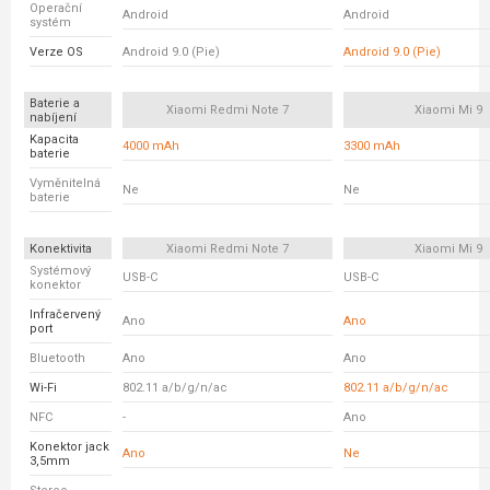
Operační
Android
Android
systém
Verze OS
Android 9.0 (Pie)
Android 9.0 (Pie)
Baterie a
Xiaomi Redmi Note 7
Xiaomi Mi 9
nabíjení
Kapacita
4000 mAh
3300 mAh
baterie
Vyměnitelná
Ne
Ne
baterie
Konektivita
Xiaomi Redmi Note 7
Xiaomi Mi 9
Systémový
USB-C
USB-C
konektor
Infračervený
Ano
Ano
port
Bluetooth
Ano
Ano
Wi-Fi
802.11 a/b/g/n/ac
802.11 a/b/g/n/ac
NFC
-
Ano
Konektor jack
Ano
Ne
3,5mm