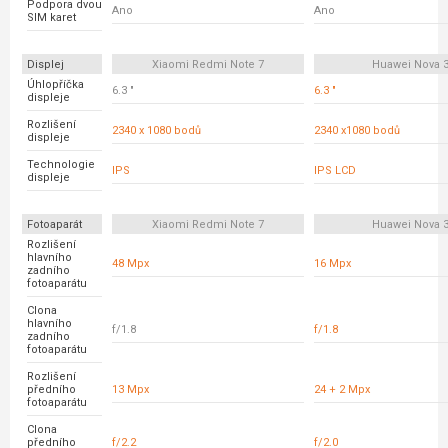
Podpora dvou
Ano
Ano
SIM karet
Displej
Xiaomi Redmi Note 7
Huawei Nova 
Úhlopříčka
6.3 "
6.3 "
displeje
Rozlišení
2340 x 1080 bodů
2340 x1080 bodů
displeje
Technologie
IPS
IPS LCD
displeje
Fotoaparát
Xiaomi Redmi Note 7
Huawei Nova 
Rozlišení
hlavního
48 Mpx
16 Mpx
zadního
fotoaparátu
Clona
hlavního
f/1.8
f/1.8
zadního
fotoaparátu
Rozlišení
předního
13 Mpx
24 + 2 Mpx
fotoaparátu
Clona
předního
f/2.2
f/2.0