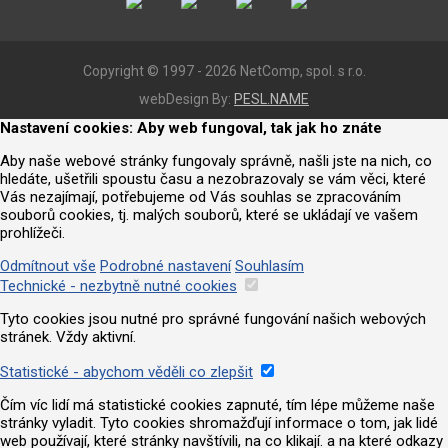
Copyright © 1997 - 2026 NetComp, spol. s r.o.
webDesign By:
PESL.NAME
Nastavení cookies: Aby web fungoval, tak jak ho znáte
Aby naše webové stránky fungovaly správně, našli jste na nich, co
hledáte, ušetřili spoustu času a nezobrazovaly se vám věci, které
Vás nezajímají, potřebujeme od Vás souhlas se zpracováním
souborů cookies, tj. malých souborů, které se ukládají ve vašem
prohlížeči.
Odmítnout vše
Podrobné nastavení
Souhlasím
Technické - nezbytně nutné cookies
Tyto cookies jsou nutné pro správné fungování našich webových
stránek. Vždy aktivní.
Statistické - abychom věděli co zlepšit
Čím víc lidí má statistické cookies zapnuté, tím lépe můžeme naše
stránky vyladit. Tyto cookies shromažďují informace o tom, jak lidé
web používají, které stránky navštívili, na co klikají. a na které odkazy