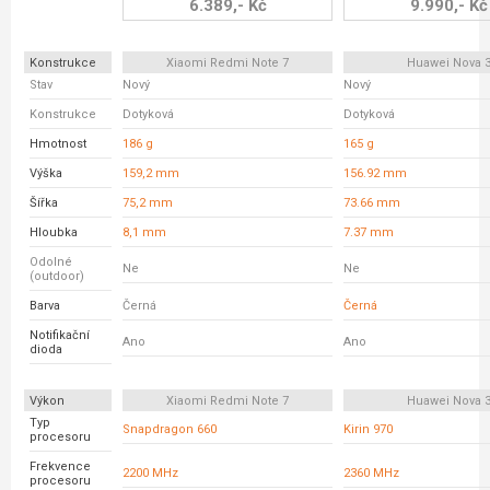
6.389,- Kč
9.990,- Kč
Konstrukce
Xiaomi Redmi Note 7
Huawei Nova 
Stav
Nový
Nový
Konstrukce
Dotyková
Dotyková
Hmotnost
186 g
165 g
Výška
159,2 mm
156.92 mm
Šířka
75,2 mm
73.66 mm
Hloubka
8,1 mm
7.37 mm
Odolné
Ne
Ne
(outdoor)
Barva
Černá
Černá
Notifikační
Ano
Ano
dioda
Výkon
Xiaomi Redmi Note 7
Huawei Nova 
Typ
Snapdragon 660
Kirin 970
procesoru
Frekvence
2200 MHz
2360 MHz
procesoru