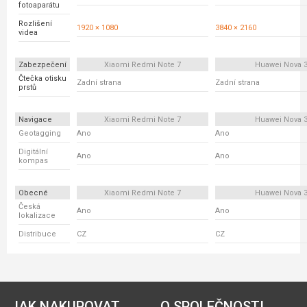
fotoaparátu
Rozlišení
1920 × 1080
3840 × 2160
videa
Zabezpečení
Xiaomi Redmi Note 7
Huawei Nova 
Čtečka otisku
Zadní strana
Zadní strana
prstů
Navigace
Xiaomi Redmi Note 7
Huawei Nova 
Geotagging
Ano
Ano
Digitální
Ano
Ano
kompas
Obecné
Xiaomi Redmi Note 7
Huawei Nova 
Česká
Ano
Ano
lokalizace
Distribuce
CZ
CZ
JAK NAKUPOVAT
O SPOLEČNOSTI