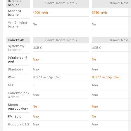
Baterie a
Xiaomi Redmi Note 7
Huawei Nova 
nabíjení
Kapacita
4000 mAh
3750 mAh
baterie
Vyměnitelná
Ne
Ne
baterie
Konektivita
Xiaomi Redmi Note 7
Huawei Nova 
Systémový
USB-C
USB-C
konektor
Infračervený
Ano
Ne
port
Bluetooth
Ano
Ano
Wi-Fi
802.11 a/b/g/n/ac
802.11 a/b/g/n/ac
NFC
-
Ano
Konektor jack
Ano
Ano
3,5mm
Stereo
Ne
Ano
reproduktory
FM rádio
Ano
Ne
Podpora OTG
Ano
Ano