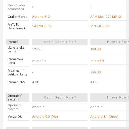
Počet jader
8
8
procesoru
Grafický chip
Adreno 512
ARM Mali-G72 MP12
AnTuTu
143629 bodů
213380 bodů
Benchmark
Paměť
Xiaomi Redmi Note 7
Huawei Nova 
Uživatelská
128 GB
128 GB
paměť
Paměťová
microSD
microSD
karta
Maximální
-
256 GB
velikost karty
Paměť RAM
4 GB
4 GB
Operační
Xiaomi Redmi Note 7
Huawei Nova 
systém
Operační
Android
Android
systém
Verze OS
Android 9.0 (Pie)
Android 8.1 (Oreo)