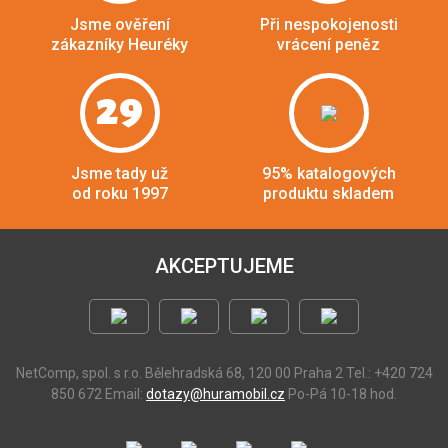
Jsme ověření
Při nespokojenosti
zákazníky Heuréky
vrácení peněz
29
Jsme tady už
95% katalogových
od roku 1997
produktu skladem
AKCEPTUJEME
NetComp, spol. s r.o.
Bělehradská 68, 120 00 Praha 2
Tel.: +420 724
850 672
Email:
dotazy@huramobil.cz
Po-Pá 10-18 hod.