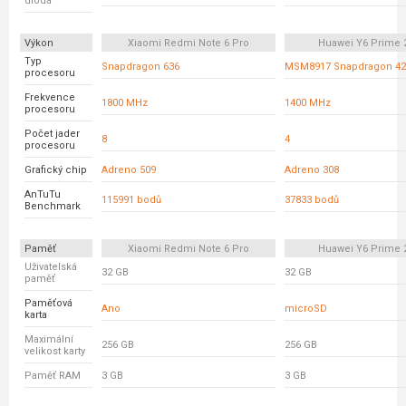
dioda
Výkon
Xiaomi Redmi Note 6 Pro
Huawei Y6 Prime 
Typ
Snapdragon 636
MSM8917 Snapdragon 42
procesoru
Frekvence
1800 MHz
1400 MHz
procesoru
Počet jader
8
4
procesoru
Grafický chip
Adreno 509
Adreno 308
AnTuTu
115991 bodů
37833 bodů
Benchmark
Paměť
Xiaomi Redmi Note 6 Pro
Huawei Y6 Prime 
Uživatelská
32 GB
32 GB
paměť
Paměťová
Ano
microSD
karta
Maximální
256 GB
256 GB
velikost karty
Paměť RAM
3 GB
3 GB