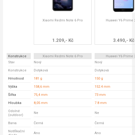
Xiaomi Redmi Note 6 Pro
Huawei Y6 Prime 
1.209,- Kč
3.490,- Kč
Konstrukce
Xiaomi Redmi Note 6 Pro
Huawei Y6 Prime 
Stav
Nový
Nový
Konstrukce
Dotyková
Dotyková
Hmotnost
181 g
150 g
Výška
158,6 mm
152.4 mm
Šířka
75,4 mm
73 mm
Hloubka
8,05 mm
7.8 mm
Odolné
Ne
Ne
(outdoor)
Barva
Černá
Černá
Notifikační
Ano
Ano