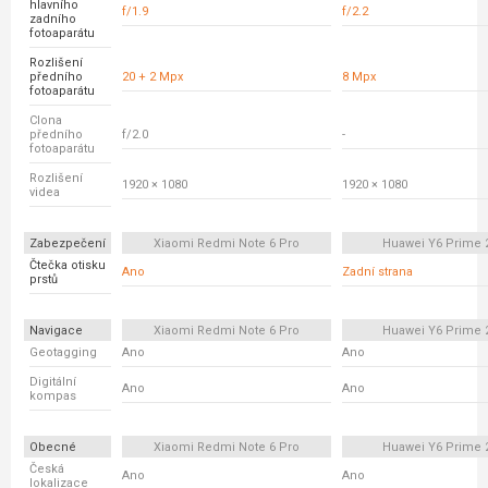
hlavního
f/1.9
f/2.2
zadního
fotoaparátu
Rozlišení
předního
20 + 2 Mpx
8 Mpx
fotoaparátu
Clona
předního
f/2.0
-
fotoaparátu
Rozlišení
1920 × 1080
1920 × 1080
videa
Zabezpečení
Xiaomi Redmi Note 6 Pro
Huawei Y6 Prime 
Čtečka otisku
Ano
Zadní strana
prstů
Navigace
Xiaomi Redmi Note 6 Pro
Huawei Y6 Prime 
Geotagging
Ano
Ano
Digitální
Ano
Ano
kompas
Obecné
Xiaomi Redmi Note 6 Pro
Huawei Y6 Prime 
Česká
Ano
Ano
lokalizace