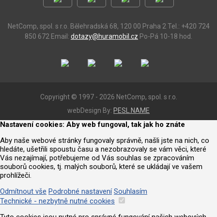
NetComp, spol. s r.o.
Bělehradská 68, 120 00 Praha 2
Tel.: +420 724
850 672
Email:
dotazy@huramobil.cz
Po-Pá 10-18 hod.
Copyright © 1997 - 2026 NetComp, spol. s r.o.
webDesign By:
PESL.NAME
Nastavení cookies: Aby web fungoval, tak jak ho znáte
Aby naše webové stránky fungovaly správně, našli jste na nich, co
hledáte, ušetřili spoustu času a nezobrazovaly se vám věci, které
Vás nezajímají, potřebujeme od Vás souhlas se zpracováním
souborů cookies, tj. malých souborů, které se ukládají ve vašem
prohlížeči.
Odmítnout vše
Podrobné nastavení
Souhlasím
Technické - nezbytně nutné cookies