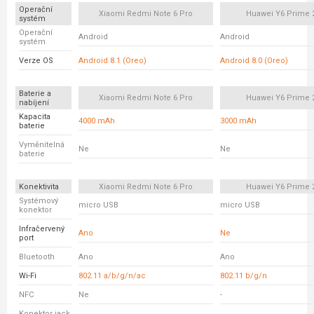
Operační
Xiaomi Redmi Note 6 Pro
Huawei Y6 Prime 
systém
Operační
Android
Android
systém
Verze OS
Android 8.1 (Oreo)
Android 8.0 (Oreo)
Baterie a
Xiaomi Redmi Note 6 Pro
Huawei Y6 Prime 
nabíjení
Kapacita
4000 mAh
3000 mAh
baterie
Vyměnitelná
Ne
Ne
baterie
Konektivita
Xiaomi Redmi Note 6 Pro
Huawei Y6 Prime 
Systémový
micro USB
micro USB
konektor
Infračervený
Ano
Ne
port
Bluetooth
Ano
Ano
Wi-Fi
802.11 a/b/g/n/ac
802.11 b/g/n
NFC
Ne
-
Konektor jack