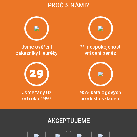
PROČ S NÁMI?
Jsme ověření
Při nespokojenosti
zákazníky Heuréky
vrácení peněz
29
Jsme tady už
95% katalogových
od roku 1997
produktu skladem
AKCEPTUJEME