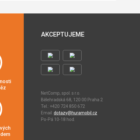
AKCEPTUJEME
nosti
něz
NetComp, spol. s r.o.
Bělehradská 68, 120 00 Praha 2
Tel.: +420 724 850 672
Email:
dotazy@huramobil.cz
Po-Pá 10-18 hod.
ových
adem