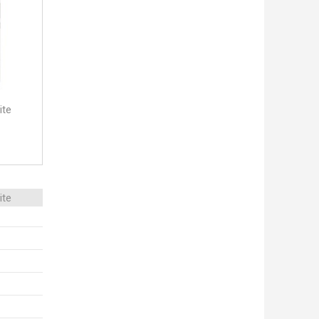
ite
ite