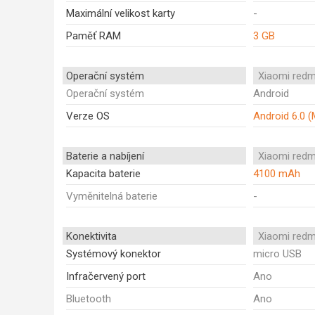
Maximální velikost karty
-
Paměť RAM
3 GB
Operační systém
Xiaomi redm
Operační systém
Android
Verze OS
Android 6.0 
Baterie a nabíjení
Xiaomi redm
Kapacita baterie
4100 mAh
Vyměnitelná baterie
-
Konektivita
Xiaomi redm
Systémový konektor
micro USB
Infračervený port
Ano
Bluetooth
Ano