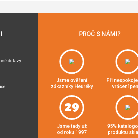
I
PROČ S NÁMI?
dané dotazy
Jsme ověření
Při nespokoje
zákazníky Heuréky
vrácení pe
uce
29
Jsme tady už
95% katalog
od roku 1997
produktu skl