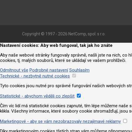
Copyright © 1997 - 2026 NetComp, spol. s r.o.
Nastavení cookies: Aby web fungoval, tak jak ho znáte
Aby naše webové stránky fungovaly správně, našli jste na nich, co 
cookies, tj. malých souborů, které se ukládají ve vašem prohlížeči.
Odmítnout vše
Podrobné nastavení
Souhlasím
Technické - nezbytně nutné cookies
Tyto cookies jsou nutné pro správné fungování našich webových strá
Statistické - abychom věděli co zlepšit
Čím víc lidí má statistické cookies zapnuté, tím lépe můžeme naše strá
klikla. Všechny informace, které soubory cookie shromažďují, jsou 
Marketingové - aby se vám nezobrazovaly nezajímavé reklamy
Díky marketingovým cookies třetích stran vám můžeme připomenout nab