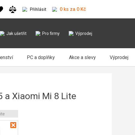
0 ks za 0 Kč
Přihlásit
Jak ušetřit
Pro firmy
Výprodej
šenství
PC a doplňky
Akce a slevy
Výprodej
 a Xiaomi Mi 8 Lite
ite