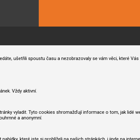
hledáte, ušetřili spoustu času a nezobrazovaly se vám věci, které V
nek. Vždy aktivní.
nky vyladit. Tyto cookies shromažďují informace o tom, jak lidé web po
souhrnné a anonymní.
ídky, které jste si prohlíželi na našich stránkách, i jinde na inter