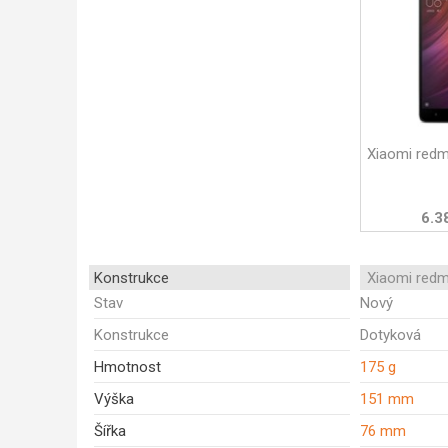
Xiaomi redm
6.3
Konstrukce
Xiaomi redm
Stav
Nový
Konstrukce
Dotyková
Hmotnost
175 g
Výška
151 mm
Šířka
76 mm