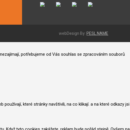
webDesign By:
PESL.NAME
ás nezajímají, potřebujeme od Vás souhlas se zpracováním souborů
užívají, které stránky navštívili, na co klikají. a na které odkazy jsi
netu. Když tyto cookies zakážete, reklam bude pořád stejně. Ovšem na