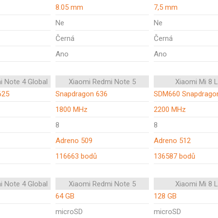
8.05 mm
7,5 mm
Ne
Ne
Černá
Černá
Ano
Ano
i Note 4 Global
Xiaomi Redmi Note 5
Xiaomi Mi 8 L
625
Snapdragon 636
SDM660 Snapdrago
1800 MHz
2200 MHz
8
8
Adreno 509
Adreno 512
116663 bodů
136587 bodů
i Note 4 Global
Xiaomi Redmi Note 5
Xiaomi Mi 8 L
64 GB
128 GB
microSD
microSD