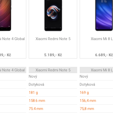
i Note 4 Global
Xiaomi Redmi Note 5
Xiaomi Mi 8 L
89,- Kč
5.189,- Kč
6.689,- Kč
i Note 4 Global
Xiaomi Redmi Note 5
Xiaomi Mi 8 L
Nový
Nový
Dotyková
Dotyková
181 g
169 g
158.6 mm
156,4 mm
75.4 mm
75,8 mm