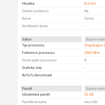
Hloubka
8,4 mm
Odolné (outdoor)
Ne
Barva
Černá
Notifikační dioda
-
Výkon
Xiaomi redm
Typ procesoru
Snapdragon 
Frekvence procesoru
2000 MHz
Počet jader procesoru
8
Grafický chip
-
AnTuTu Benchmark
-
Paměť
Xiaomi redm
Uživatelská paměť
32 GB
Paměťová karta
microSD