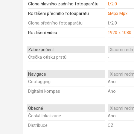
Clona hlavního zadního fotoaparátu
f/2.0
Rozlišení předního fotoaparátu
5Mpx Mpx
Clona předního fotoaparátu
f/2.0
Rozlišení videa
1920 x 1080
Zabezpečení
Xiaomi redm
Čtečka otisku prstů
-
Navigace
Xiaomi redm
Geotagging
Ano
Digitální kompas
Ano
Obecné
Xiaomi redm
Česká lokalizace
Ano
Distribuce
CZ