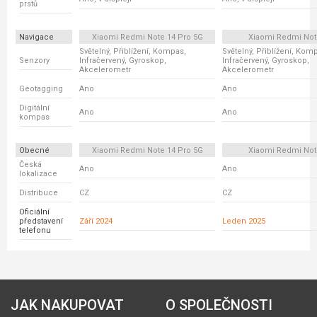
prstů
Navigace
Xiaomi Redmi Note 14 Pro 5G
Xiaomi Redmi Not
Světelný, Přiblížení, Kompas,
Světelný, Přiblížení, Kom
Senzory
Infračervený, Gyroskop,
Infračervený, Gyroskop,
Akcelerometr
Akcelerometr
Geotagging
Ano
Ano
Digitální
Ano
Ano
kompas
Obecné
Xiaomi Redmi Note 14 Pro 5G
Xiaomi Redmi Not
Česká
Ano
Ano
lokalizace
Distribuce
CZ
CZ
Oficiální
představení
Září 2024
Leden 2025
telefonu
JAK NAKUPOVAT
O SPOLEČNOSTI