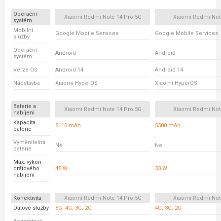
Operační
Xiaomi Redmi Note 14 Pro 5G
Xiaomi Redmi Not
systém
Mobilní
Google Mobile Services
Google Mobile Services
služby
Operační
Android
Android
systém
Verze OS
Android 14
Android 14
Nadstavba
Xiaomi HyperOS
Xiaomi HyperOS
Baterie a
Xiaomi Redmi Note 14 Pro 5G
Xiaomi Redmi Not
nabíjení
Kapacita
5110 mAh
5500 mAh
baterie
Vyměnitelná
Ne
Ne
baterie
Max. výkon
drátového
45 W
33 W
nabíjení
Konektivita
Xiaomi Redmi Note 14 Pro 5G
Xiaomi Redmi Not
Datové služby
5G, 4G, 3G, 2G
4G, 3G, 2G