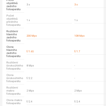
Počet
objektivů
3 x
3 x
zadního
fotoaparátu
Počet
objektivů
1 x
1 x
předního
fotoaparátu
Rozlišení
hlavního
200 Mpx
108 Mpx
zadního
fotoaparátu
Clona
hlavního
f/1.65
f/1.7
zadního
fotoaparátu
Rozlišení
širokoúhlého
8 Mpx
-
fotoaparátu
Clona
širokoúhlého
f/2.2
-
fotoaparátu
Rozlišení
makro
2 Mpx
2 Mpx
fotoaparátu
Clona makro
f/2.4
f/2.4
fotoaparátu