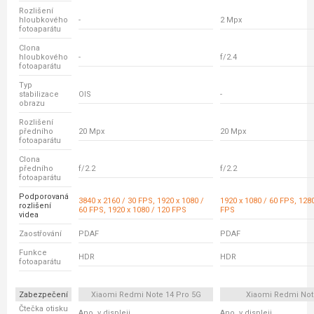
Rozlišení
hloubkového
-
2 Mpx
fotoaparátu
Clona
hloubkového
-
f/2.4
fotoaparátu
Typ
stabilizace
OIS
-
obrazu
Rozlišení
předního
20 Mpx
20 Mpx
fotoaparátu
Clona
předního
f/2.2
f/2.2
fotoaparátu
Podporovaná
3840 x 2160 / 30 FPS, 1920 x 1080 /
1920 x 1080 / 60 FPS, 1280
rozlišení
60 FPS, 1920 x 1080 / 120 FPS
FPS
videa
Zaostřování
PDAF
PDAF
Funkce
HDR
HDR
fotoaparátu
Zabezpečení
Xiaomi Redmi Note 14 Pro 5G
Xiaomi Redmi Not
Čtečka otisku
Ano, v displeji
Ano, v displeji