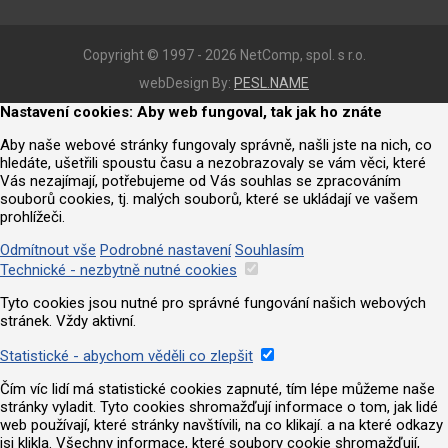
Copyright © 1997 - 2026 NetComp, spol. s r.o.
webDesign By:
PESL.NAME
Nastavení cookies: Aby web fungoval, tak jak ho znáte
Aby naše webové stránky fungovaly správně, našli jste na nich, co
hledáte, ušetřili spoustu času a nezobrazovaly se vám věci, které
Vás nezajímají, potřebujeme od Vás souhlas se zpracováním
souborů cookies, tj. malých souborů, které se ukládají ve vašem
prohlížeči.
Odmítnout vše
Podrobné nastavení
Souhlasím
Technické - nezbytně nutné cookies
Tyto cookies jsou nutné pro správné fungování našich webových
stránek. Vždy aktivní.
Statistické - abychom věděli co zlepšit
Čím víc lidí má statistické cookies zapnuté, tím lépe můžeme naše
stránky vyladit. Tyto cookies shromažďují informace o tom, jak lidé
web používají, které stránky navštívili, na co klikají. a na které odkazy
jsi klikla. Všechny informace, které soubory cookie shromažďují,