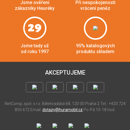
Jsme ověření
Při nespokojenosti
zákazníky Heuréky
vrácení peněz
29
Jsme tady už
95% katalogových
od roku 1997
produktu skladem
AKCEPTUJEME
NetComp, spol. s r.o.
Bělehradská 68, 120 00 Praha 2
Tel.: +420 724
850 672
Email:
dotazy@huramobil.cz
Po-Pá 10-18 hod.