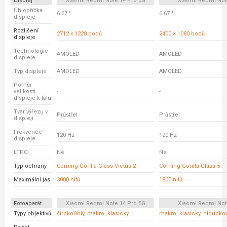
Displej
Xiaomi Redmi Note 14 Pro 5G
Xiaomi Redmi Not
Úhlopříčka
6.67 "
6.67 "
displeje
Rozlišení
2712 x 1220 bodů
2400 × 1080 bodů
displeje
Technologie
AMOLED
AMOLED
displeje
Typ displeje
AMOLED
AMOLED
Poměr
velikosti
-
-
displeje k tělu
Tvar výřezu v
Průstřel
Průstřel
displeji
Frekvence
120 Hz
120 Hz
displeje
LTPO
Ne
Ne
Typ ochrany
Corning Gorilla Glass Victus 2
Corning Gorilla Glass 5
Maximální jas
3000 nitů
1800 nitů
Fotoaparát
Xiaomi Redmi Note 14 Pro 5G
Xiaomi Redmi Not
Typy objektivů
širokoúhlý, makro, klasický
makro, klasický, hloubko