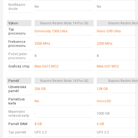
Notifikační
Ne
Ne
dioda
Výkon
Xiaomi Redmi Note 14 Pro 5G
Xiaomi Redmi Not
Typ
Dimensity 7300 Ultra
Helio G99 Ultra
procesoru
Frekvence
2500 MHz
2200 MHz
procesoru
Počet jader
8
8
procesoru
Grafický chip
Mali-G615 MC2
Mali-G57 MC2
Paměť
Xiaomi Redmi Note 14 Pro 5G
Xiaomi Redmi Not
Uživatelská
256 GB
128 GB
paměť
Paměťová
Ne
microSD
karta
Maximální
-
1000 GB
velikost karty
Paměť RAM
8 GB
6 GB
Typ paměti
UFS 2.2
UFS 2.2