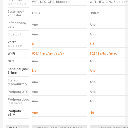
Bezdrátové
WiFi, NFC, GPS, Bluetooth
WiFi, NFC, GPS, Bluetoot
technologie
Systémový
USB-C
USB-C
konektor
Infračervený
Ano
Ano
port
Bluetooth
Ano
Ano
Verze
5.4
5.3
bluetooth
Wi-Fi
802.11 a/b/g/n/ac/ax
802.11 a/b/g/n/ac
NFC
Ano
Ano
Konektor jack
Ne
Ano
3,5mm
Stereo
Ano
Ano
reproduktory
Podpora OTG
Ano
Ano
Podpora dvou
Ano
Ano
SIM karet
Podpora
Ano
Ne
eSIM