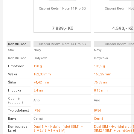
Xiaomi Redmi Note 14 Pro 5G
Xiaomi Redmi Not
7.889,- Kč
4.590,- Kč
Konstrukce
Xiaomi Redmi Note 14 Pro 5G
Xiaomi Redmi Not
Stav
Nový
Nový
Konstrukce
Dotyková
Dotyková
Hmotnost
190 g
196,5 g
Výška
162,33 mm
163,25 mm
Šířka
74,42 mm
76,55 mm
Hloubka
8,4 mm
8,16 mm
Odolné
Ano
Ano
(outdoor)
Typ odolnosti
IP68
IP54
Barva
Černá
Černá
Konfigurace
Dual SIM - Hybridní slot (SIM1 +
Dual SIM - Hybridní slot 
karet
SIM2 / SIM1 + eSIM)
SIM2 / SIM1 + paměťová k